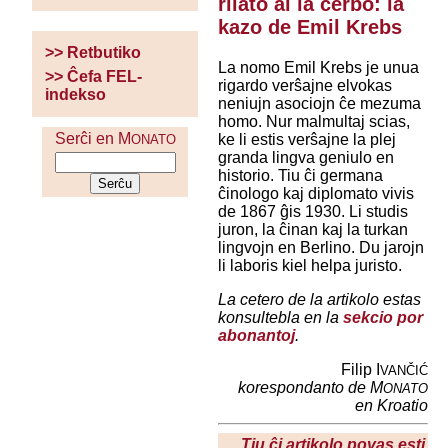
rilato al la cerbo: la
kazo de Emil Krebs
>> Retbutiko
La nomo Emil Krebs je unua
>> Ĉefa FEL-
rigardo verŝajne elvokas
indekso
neniujn asociojn ĉe mezuma
homo. Nur malmultaj scias,
Serĉi en M
ke li estis verŝajne la plej
ONATO
granda lingva geniulo en
historio. Tiu ĉi germana
ĉinologo kaj diplomato vivis
de 1867 ĝis 1930. Li studis
juron, la ĉinan kaj la turkan
lingvojn en Berlino. Du jarojn
li laboris kiel helpa juristo.
La cetero de la artikolo estas
konsultebla en la
sekcio por
abonantoj
.
Filip I
VANČIĆ
korespondanto de M
ONATO
en Kroatio
Tiu ĉi artikolo povas esti