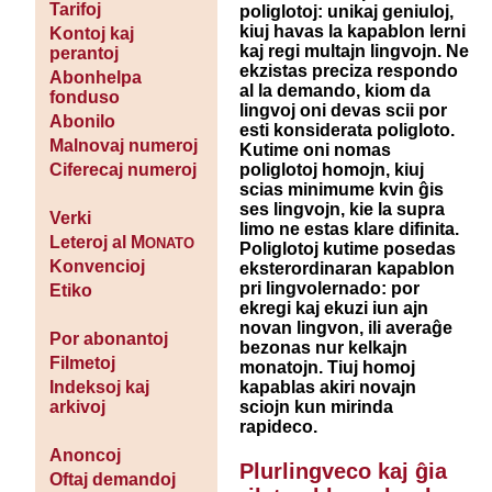
Tarifoj
poliglotoj: unikaj geniuloj,
kiuj havas la kapablon lerni
Kontoj kaj
kaj regi multajn lingvojn. Ne
perantoj
ekzistas preciza respondo
Abonhelpa
al la demando, kiom da
fonduso
lingvoj oni devas scii por
Abonilo
esti konsiderata poligloto.
Malnovaj numeroj
Kutime oni nomas
poliglotoj homojn, kiuj
Ciferecaj numeroj
scias minimume kvin ĝis
ses lingvojn, kie la supra
Verki
limo ne estas klare difinita.
Leteroj al M
ONATO
Poliglotoj kutime posedas
Konvencioj
eksterordinaran kapablon
pri lingvolernado: por
Etiko
ekregi kaj ekuzi iun ajn
novan lingvon, ili averaĝe
Por abonantoj
bezonas nur kelkajn
Filmetoj
monatojn. Tiuj homoj
kapablas akiri novajn
Indeksoj kaj
sciojn kun mirinda
arkivoj
rapideco.
Anoncoj
Plurlingveco kaj ĝia
Oftaj demandoj