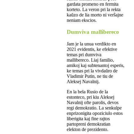
gardata promeno en fermita
korteto. La veron pri la rekta
kaŭzo de lia morto ni verŝajne
neniam ekscios.
Dumviva mallibereco
Jam je la unua verdikto en
2021 evidentis, ke efektive
temas pri dumviva
mallibereco. Liaj familio,
amikoj kaj subtenantoj esperis,
ke temas pri la vivdaŭro de
Vladimir Putin, ne tiu de
Aleksej Navalnij.
En la bela Rusio de la
estonteco, pri kiu Aleksej
Navalnij ofte parolis, devos
regi demokratio. La senkulpe
enprizonigita opoziciulo estos
liberigita kaj fine rajtos
partopreni demokratian
elekton de prezidento.