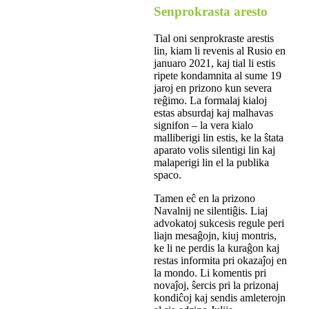
Senprokrasta aresto
Tial oni senprokraste arestis
lin, kiam li revenis al Rusio en
januaro 2021, kaj tial li estis
ripete kondamnita al sume 19
jaroj en prizono kun severa
reĝimo. La formalaj kialoj
estas absurdaj kaj malhavas
signifon – la vera kialo
malliberigi lin estis, ke la ŝtata
aparato volis silentigi lin kaj
malaperigi lin el la publika
spaco.
Tamen eĉ en la prizono
Navalnij ne silentiĝis. Liaj
advokatoj sukcesis regule peri
liajn mesaĝojn, kiuj montris,
ke li ne perdis la kuraĝon kaj
restas informita pri okazaĵoj en
la mondo. Li komentis pri
novaĵoj, ŝercis pri la prizonaj
kondiĉoj kaj sendis amleterojn