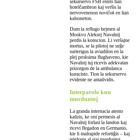
sekurservo FSB eniris lian
hotelĉambron kaj verŝis la
nervovenenon
noviĉok
en lian
kalsoneton.
Dum la reflugo hejmen al
Moskvo Aleksej Navalnij
perdis la konscion. Li verŝajne
mortus, se la pilotoj ne urĝe
surterigus la aviadilon en la
plej proksima flughaveno, kie
Navalnij tuj ricevis adekvatan
prizorgon de la ambulanca
kuracisto. Tion la sekurservo
evidente ne antaŭvidis.
Interparolo kun
murduntoj
La granda internacia atento
kaŭzis, ke oni permesis al
Navalnij forlasi la landon kaj
ricevi flegadon en Germanio,
kie li malrapide refortiĝis – kaj
telefonis al siaj murduntoj.