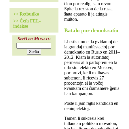
ĉion por realigi sian revon.
Spite la reziston de la rusia
ŝtata aparato li ja atingis
>> Retbutiko
multon.
>> Ĉefa FEL-
indekso
Batalo por demokratio
Serĉi en M
ONATO
Li estis unu el la gvidantoj de
la grandaj manifestacioj por
demokratio en Rusio en 2011–
2012. Kiam la aŭtoritatoj
permesis al li partopreni en la
urbestra elekto en Moskvo,
por pruvi, ke li malhavas
subtenon, li ricevis 27
procentojn el la voĉoj,
kvankam oni ĉiamaniere ĝenis
lian kampanjon.
Poste li jam rajtis kandidati en
neniuj elektoj.
Tamen li sukcesis krei
tutlandan politikan movadon,
kiu batalis por demokratio kaj