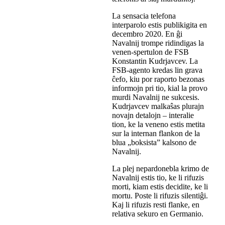
La sensacia telefona
interparolo estis publikigita en
decembro 2020. En ĝi
Navalnij trompe ridindigas la
venen-spertulon de FSB
Konstantin Kudrjavcev. La
FSB-agento kredas lin grava
ĉefo, kiu por raporto bezonas
informojn pri tio, kial la provo
murdi Navalnij ne sukcesis.
Kudrjavcev malkaŝas plurajn
novajn detalojn – interalie
tion, ke la veneno estis metita
sur la internan flankon de la
blua „boksista” kalsono de
Navalnij.
La plej nepardonebla krimo de
Navalnij estis tio, ke li rifuzis
morti, kiam estis decidite, ke li
mortu. Poste li rifuzis silentiĝi.
Kaj li rifuzis resti flanke, en
relativa sekuro en Germanio.