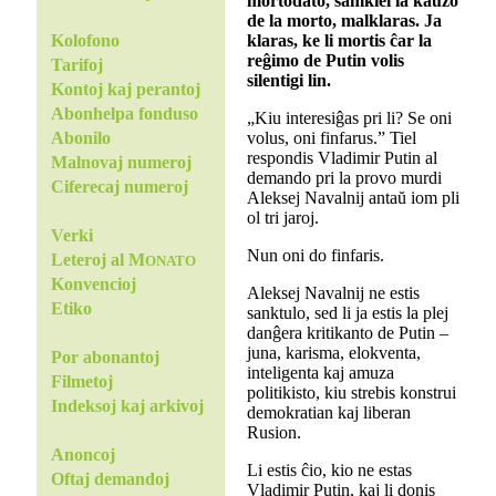
mortodato, samkiel la kaŭzo
de la morto, malklaras. Ja
klaras, ke li mortis ĉar la
Kolofono
reĝimo de Putin volis
Tarifoj
silentigi lin.
Kontoj kaj perantoj
Abonhelpa fonduso
„Kiu interesiĝas pri li? Se oni
volus, oni finfarus.” Tiel
Abonilo
respondis Vladimir Putin al
Malnovaj numeroj
demando pri la provo murdi
Ciferecaj numeroj
Aleksej Navalnij antaŭ iom pli
ol tri jaroj.
Verki
Nun oni do finfaris.
Leteroj al M
ONATO
Konvencioj
Aleksej Navalnij ne estis
Etiko
sanktulo, sed li ja estis la plej
danĝera kritikanto de Putin –
juna, karisma, elokventa,
Por abonantoj
inteligenta kaj amuza
Filmetoj
politikisto, kiu strebis konstrui
Indeksoj kaj arkivoj
demokratian kaj liberan
Rusion.
Anoncoj
Li estis ĉio, kio ne estas
Oftaj demandoj
Vladimir Putin, kaj li donis