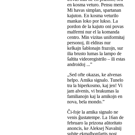
en kosma veturo. Pensu mem.
Mi havas simplan, spartanan
kajuton. En kosma veturilo
mankas loko por lukso. La
pordon de la kajuto oni povas
malfermi nur el la komanda
centro. Min vizitas uniformitaj
personoj, ili eldiras nur
kelkajn ŝablonajn frazojn, sur
ilia brusto lumas la lampo de
ŝaltita videoregistrilo – ili estas
androidoj ...”
„Sed ofte okazas, ke alvenas
helpo. Amika signalo. Tunelo
tra la hiperkosmo, kaj jen! Vi
jam alvenis, vi brakumas la
familianojn kaj la amikojn en
nova, bela mondo.”
Ĉi-foje la amika signalo ne
venis ĝustatempe. La 16an de
februaro la prizona aŭtoritato
anoncis, ke Aleksej Navalnij
subite ekmalbonfartis post