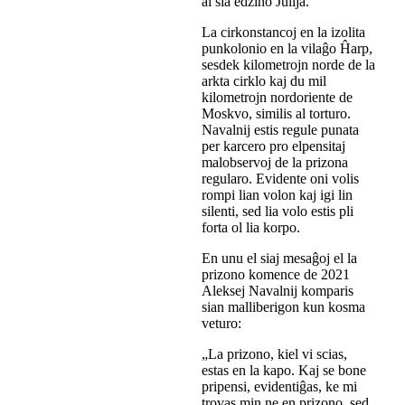
al sia edzino Julija.
La cirkonstancoj en la izolita
punkolonio en la vilaĝo Ĥarp,
sesdek kilometrojn norde de la
arkta cirklo kaj du mil
kilometrojn nordoriente de
Moskvo, similis al torturo.
Navalnij estis regule punata
per karcero pro elpensitaj
malobservoj de la prizona
regularo. Evidente oni volis
rompi lian volon kaj igi lin
silenti, sed lia volo estis pli
forta ol lia korpo.
En unu el siaj mesaĝoj el la
prizono komence de 2021
Aleksej Navalnij komparis
sian malliberigon kun kosma
veturo:
„La prizono, kiel vi scias,
estas en la kapo. Kaj se bone
pripensi, evidentiĝas, ke mi
trovas min ne en prizono, sed