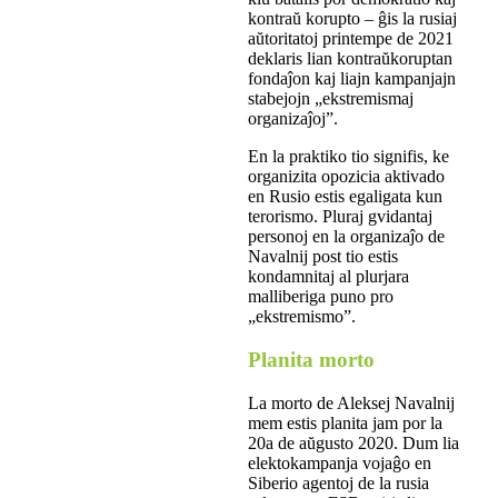
kontraŭ korupto – ĝis la rusiaj
aŭtoritatoj printempe de 2021
deklaris lian kontraŭkoruptan
fondaĵon kaj liajn kampanjajn
stabejojn „ekstremismaj
organizaĵoj”.
En la praktiko tio signifis, ke
organizita opozicia aktivado
en Rusio estis egaligata kun
terorismo. Pluraj gvidantaj
personoj en la organizaĵo de
Navalnij post tio estis
kondamnitaj al plurjara
malliberiga puno pro
„ekstremismo”.
Planita morto
La morto de Aleksej Navalnij
mem estis planita jam por la
20a de aŭgusto 2020. Dum lia
elektokampanja vojaĝo en
Siberio agentoj de la rusia