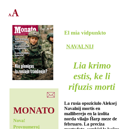
El mia vidpunkto
NAVALNIJ
Lia krimo
estis, ke li
rifuzis morti
La rusia opoziciulo Aleksej
MONATO
Navalnij mortis en
malliberejo en la izolita
norda vilaĝo Ĥarp meze de
Nova!
februaro. La preciza
Provnumeroj