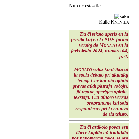
Nun ne estos tiel.
Kalle K
NIIVILÄ
Tiu ĉi teksto aperis en la
presita kaj en la PDF-forma
versioj de M
en la
ONATO
jarkolekto 2024
, numero 04,
p. 4.
M
volas kontribui al
ONATO
la socia debato pri aktualaj
temoj. Ĉar laŭ nia opinio
gravas aŭdi plurajn voĉojn,
ĝi regule aperigas opinio-
tekstojn. Ĉiu aŭtoro verkas
propranome kaj sola
respondecas pri la enhavo
de sia teksto.
Tiu ĉi artikolo povas esti
libere kopiita aŭ tradukita
por nekomercaj celoj, se oni