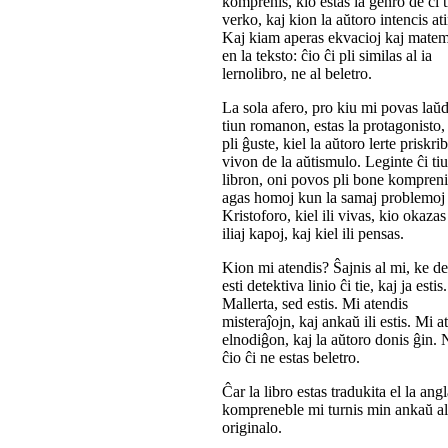
komprenis, kio estas la ĝenro de ĉi t
verko, kaj kion la aŭtoro intencis ati
Kaj kiam aperas ekvacioj kaj mate
en la teksto: ĉio ĉi pli similas al ia
lernolibro, ne al beletro.
La sola afero, pro kiu mi povas laŭd
tiun romanon, estas la protagonisto,
pli ĝuste, kiel la aŭtoro lerte priskrib
vivon de la aŭtismulo. Leginte ĉi ti
libron, oni povos pli bone kompreni
agas homoj kun la samaj problemoj 
Kristoforo, kiel ili vivas, kio okazas
iliaj kapoj, kaj kiel ili pensas.
Kion mi atendis? Ŝajnis al mi, ke d
esti detektiva linio ĉi tie, kaj ja estis.
Mallerta, sed estis. Mi atendis
misteraĵojn, kaj ankaŭ ili estis. Mi a
elnodiĝon, kaj la aŭtoro donis ĝin. 
ĉio ĉi ne estas beletro.
Ĉar la libro estas tradukita el la angl
kompreneble mi turnis min ankaŭ al
originalo.