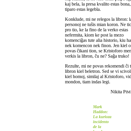
kaj bela, la presa kvalito estas bona,
tiparo estas legebla.
Konklude, mi ne relegos la libron: l
personoj ne tuŝis mian koron. Ne t
pro tio, ke la fino de la verko estas
nefermita, kiom ke post la mezo
komenciĝas tute alia historio, kiu h
nek komencon nek finon. Jen kiel o
povas ĉikani tion, se Kristoforo me
verkis la libron, ĉu ne? Saĝa truko!
Rezulte, mi ne povas rekomendi ĉi 
libron kiel beletron. Sed se vi scivol
kiel homoj, similaj al Kristoforo, vi
mondon, tiam indas legi.
Nikita P
IM
Mark
Haddon:
La kurioza
incidento
de la