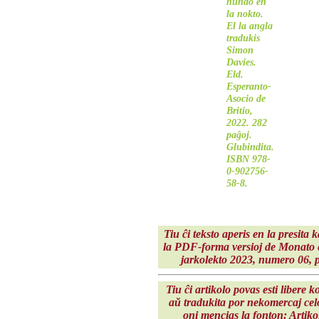
hundo en
la nokto.
El la angla
tradukis
Simon
Davies.
Eld.
Esperanto-
Asocio de
Britio,
2022. 282
paĝoj.
Glubindita.
ISBN 978-
0-902756-
58-8.
Tiu ĉi teksto aperis en la presita 
la PDF-forma versioj de Monato 
jarkolekto 2023
, numero 06, p
Tiu ĉi artikolo povas esti libere k
aŭ tradukita por nekomercaj celo
oni mencias la fonton: Artiko