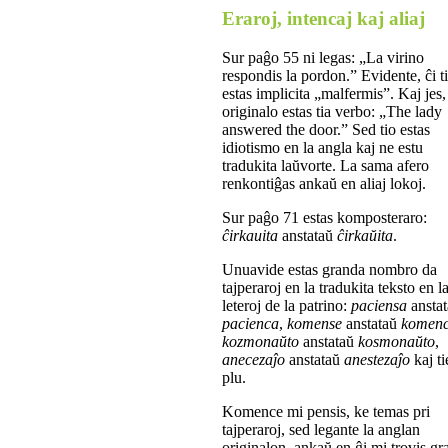
Eraroj, intencaj kaj aliaj
Sur paĝo 55 ni legas: „La virino
respondis la pordon.” Evidente, ĉi t
estas implicita „malfermis”. Kaj jes,
originalo estas tia verbo: „The lady
answered the door.” Sed tio estas
idiotismo en la angla kaj ne estu
tradukita laŭvorte. La sama afero
renkontiĝas ankaŭ en aliaj lokoj.
Sur paĝo 71 estas komposteraro:
ĉirkauita
anstataŭ
ĉirkaŭita
.
Unuavide estas granda nombro da
tajperaroj en la tradukita teksto en l
leteroj de la patrino:
paciensa
ansta
pacienca
,
komense
anstataŭ
komen
kozmonaŭto
anstataŭ
kosmonaŭto
,
anecezaĵo
anstataŭ
anestezaĵo
kaj ti
plu.
Komence mi pensis, ke temas pri
tajperaroj, sed legante la anglan
originalon, ankaŭ en ĝi mi trovis g