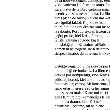
de la libro verŝajnajn dialogojn, del
verkmanieron kaj fascinan atmosfer
La enhavo de la libro ĉagrenis min,
la enhavo estas tre malmulta. La lib
estas plena de bildoj, kaj enestas ke
sensignifaj faktoj. Kaj kiu estas la
murdinto, tion oni ekscias jam mez
la rakonto. Post tio sekvas lacigaj c
paĝoj pri tio, kiel Kristoforo trajnis.
Ĝuste la trajna epizodo kaj la
translokiĝoj de Kristoforo afliktis m
Tamen ni ne forgesu, ke Kristoforo 
siaspeca knabo, do ni fermu la okul
tio.
Detektivromanon vi ne ricevos per 
libro: tiel ĝi ne funkcias. La libro es
verkita por komprenigi, kion sentas
aŭtismaj homoj, kiel ili kondutas kaj
funkcias iliaj cerboj. Mi konsentas, 
temo estas interesa, sed ĉi tie, ŝajnis
mi, estas tro multe. Kiam oni ekscia
estas la murdinto, komenciĝas la ve
dramo: la dramo, kiun Kristoforo
priskribas. Resume, mi ne plene