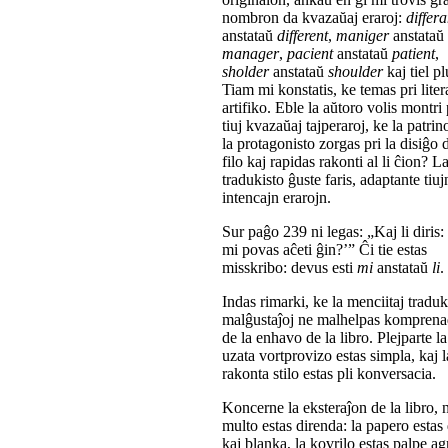
nombron da kvazaŭaj eraroj:
differa
anstataŭ
different
,
maniger
anstataŭ
manager
,
pacient
anstataŭ
patient
,
sholder
anstataŭ
shoulder
kaj tiel pl
Tiam mi konstatis, ke temas pri liter
artifiko. Eble la aŭtoro volis montri 
tiuj kvazaŭaj tajperaroj, ke la patrin
la protagonisto zorgas pri la disiĝo 
filo kaj rapidas rakonti al li ĉion? L
tradukisto ĝuste faris, adaptante tiuj
intencajn erarojn.
Sur paĝo 239 ni legas: „Kaj li diris
mi povas aĉeti ĝin?’” Ĉi tie estas
misskribo: devus esti
mi
anstataŭ
li
.
Indas rimarki, ke la menciitaj traduk
malĝustaĵoj ne malhelpas kompren
de la enhavo de la libro. Plejparte la
uzata vortprovizo estas simpla, kaj l
rakonta stilo estas pli konversacia.
Koncerne la eksteraĵon de la libro, 
multo estas direnda: la papero estas
kaj blanka, la kovrilo estas palpe ag