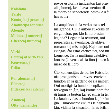
povos esplori la incidenton kaj pruv
aliaj homoj, ke li havas neniun rilat
Kolofono
la morto de sendefenda besto? Aŭ ĉu
Tarifoj
havas ...?
Kontoj kaj perantoj
La amplekso de la verko estas relat
Abonhelpa fonduso
malgranda. Ĉu la aŭtoro sukcesis e
Abonilo
en ĝin ĉion, pro kio la libro estus
Malnovaj numeroj
leginda? Legante la resumon, oni
Ciferecaj numeroj
prepariĝas al aventuroj, detektiva
romano kaj misteraĵoj. Kaj kiam on
eklegas, ĉio estas esence tiel, sed nu
Verki
komence, ĉar la malfirma detektiva
Leteroj al M
ONATO
konsistaĵo venas al sia fino jam en l
Konvencioj
mezo de la libro.
Etiko
Ĉio komenciĝas de tio, ke Kristofo
nia protagonisto – trovas senvivan
Por abonantoj
hundon en la ĝardeno de sia najbari
Filmetoj
Oni mortigis la hundon, enpikante
Indeksoj kaj arkivoj
forkegon en ĝin, kaj krome tiom for
ĝi trairis la beston kaj eĉ eniris la te
La knabo vidas la hundon kaj brak
Anoncoj
ĝin. Tiumomente elkuras la najbarin
Oftaj demandoj
kiu, vidinte la situacion, faras brilaj