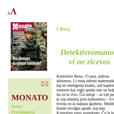
Libroj
Detektivroman
vi ne ricevos
Kristoforo Beno, 15-jara, suferas
aŭtismon. Li estas talenta matematik
kaj tre inteligenta knabo, sed kapte
memoro kaj vigla spirito tute ne hel
lin en la vivo. Ĝis iufoje – se esti pr
MONATO
je sep minutoj post noktomezo – li e
trovita en la najbara ĝardeno. Mutili
Nova!
hundo troviĝas apude, kaj nun
Provnumeroj
Kristoforo estas suspektato. Ĉu la 