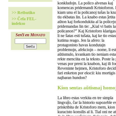
konkludojn. La polico alvenas kaj
komencas pridemandi Kristoforon. 
kiam unu el la policanoj tuŝas la kn
>> Retbutiko
tiu ekbatas lin. La knabo estas ĵetita
>> Ĉefa FEL-
aŭton kaj forkondukita al la policej
indekso
pridemandas lin tie: „Kial vi batis la
policanon?” Kaj Kristoforo klarigas
Serĉi en M
li ne ŝatas esti tuŝata, kaj ke tio estas
ONATO
kutima reago. Jen la afero: la
protagonisto havas kondutajn
problemojn, afekciojn – nome, li es
aŭtismulo, kvankam tio neniam esta
rekte menciita en la teksto. Poste la
venas por preni la knabon, kaj ili for
Reveninte hejmen, Kristoforo decid
fari enketon por ekscii: kiu mortigis
najbaran hundon?
Kion sentas aŭtismaj homo
La libro estas verkita en tre simpla
lingvaĵo, ĉar la historio supozeble e
priskribita de Kristoforo mem, kion 
kuracisto konsilis al li. Tial oni ne 