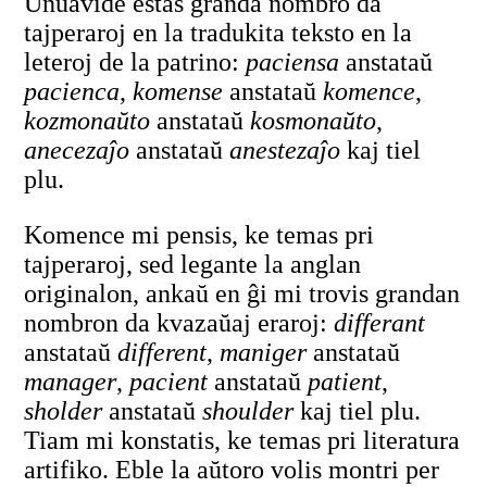
Unuavide estas granda nombro da
tajperaroj en la tradukita teksto en la
leteroj de la patrino:
paciensa
anstataŭ
pacienca
,
komense
anstataŭ
komence
,
kozmonaŭto
anstataŭ
kosmonaŭto
,
anecezaĵo
anstataŭ
anestezaĵo
kaj tiel
plu.
Komence mi pensis, ke temas pri
tajperaroj, sed legante la anglan
originalon, ankaŭ en ĝi mi trovis grandan
nombron da kvazaŭaj eraroj:
differant
anstataŭ
different
,
maniger
anstataŭ
manager
,
pacient
anstataŭ
patient
,
sholder
anstataŭ
shoulder
kaj tiel plu.
Tiam mi konstatis, ke temas pri literatura
artifiko. Eble la aŭtoro volis montri per