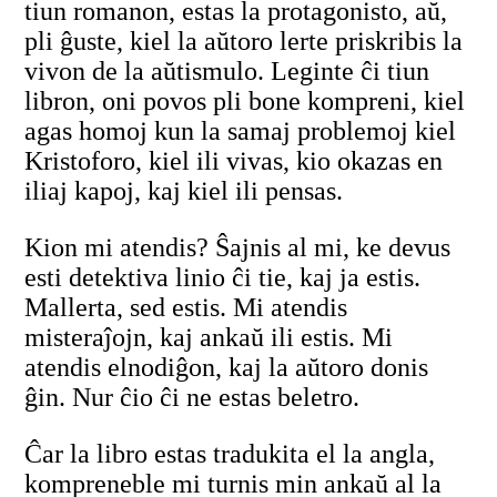
tiun romanon, estas la protagonisto, aŭ,
pli ĝuste, kiel la aŭtoro lerte priskribis la
vivon de la aŭtismulo. Leginte ĉi tiun
libron, oni povos pli bone kompreni, kiel
agas homoj kun la samaj problemoj kiel
Kristoforo, kiel ili vivas, kio okazas en
iliaj kapoj, kaj kiel ili pensas.
Kion mi atendis? Ŝajnis al mi, ke devus
esti detektiva linio ĉi tie, kaj ja estis.
Mallerta, sed estis. Mi atendis
misteraĵojn, kaj ankaŭ ili estis. Mi
atendis elnodiĝon, kaj la aŭtoro donis
ĝin. Nur ĉio ĉi ne estas beletro.
Ĉar la libro estas tradukita el la angla,
kompreneble mi turnis min ankaŭ al la