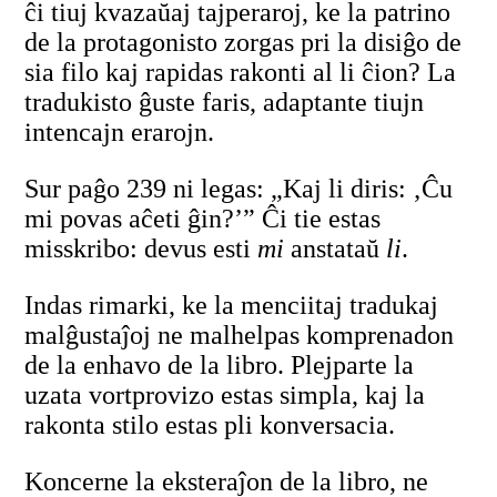
ĉi tiuj kvazaŭaj tajperaroj, ke la patrino
de la protagonisto zorgas pri la disiĝo de
sia filo kaj rapidas rakonti al li ĉion? La
tradukisto ĝuste faris, adaptante tiujn
intencajn erarojn.
Sur paĝo 239 ni legas: „Kaj li diris: ‚Ĉu
mi povas aĉeti ĝin?’” Ĉi tie estas
misskribo: devus esti
mi
anstataŭ
li
.
Indas rimarki, ke la menciitaj tradukaj
malĝustaĵoj ne malhelpas komprenadon
de la enhavo de la libro. Plejparte la
uzata vortprovizo estas simpla, kaj la
rakonta stilo estas pli konversacia.
Koncerne la eksteraĵon de la libro, ne