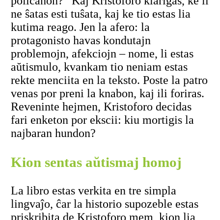
policanon?” Kaj Kristoforo klarigas, ke li
ne ŝatas esti tuŝata, kaj ke tio estas lia
kutima reago. Jen la afero: la
protagonisto havas kondutajn
problemojn, afekciojn – nome, li estas
aŭtismulo, kvankam tio neniam estas
rekte menciita en la teksto. Poste la patro
venas por preni la knabon, kaj ili foriras.
Reveninte hejmen, Kristoforo decidas
fari enketon por ekscii: kiu mortigis la
najbaran hundon?
Kion sentas aŭtismaj homoj
La libro estas verkita en tre simpla
lingvaĵo, ĉar la historio supozeble estas
priskribita de Kristoforo mem, kion lia