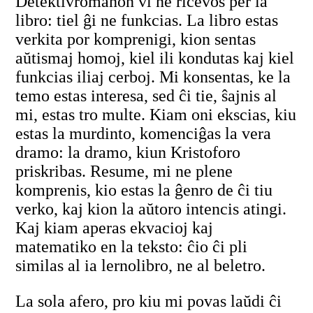
Detektivromanon vi ne ricevos per la
libro: tiel ĝi ne funkcias. La libro estas
verkita por komprenigi, kion sentas
aŭtismaj homoj, kiel ili kondutas kaj kiel
funkcias iliaj cerboj. Mi konsentas, ke la
temo estas interesa, sed ĉi tie, ŝajnis al
mi, estas tro multe. Kiam oni ekscias, kiu
estas la murdinto, komenciĝas la vera
dramo: la dramo, kiun Kristoforo
priskribas. Resume, mi ne plene
komprenis, kio estas la ĝenro de ĉi tiu
verko, kaj kion la aŭtoro intencis atingi.
Kaj kiam aperas ekvacioj kaj
matematiko en la teksto: ĉio ĉi pli
similas al ia lernolibro, ne al beletro.
La sola afero, pro kiu mi povas laŭdi ĉi