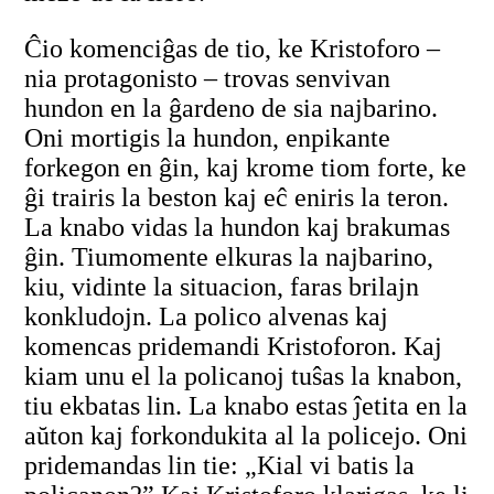
Ĉio komenciĝas de tio, ke Kristoforo –
nia protagonisto – trovas senvivan
hundon en la ĝardeno de sia najbarino.
Oni mortigis la hundon, enpikante
forkegon en ĝin, kaj krome tiom forte, ke
ĝi trairis la beston kaj eĉ eniris la teron.
La knabo vidas la hundon kaj brakumas
ĝin. Tiumomente elkuras la najbarino,
kiu, vidinte la situacion, faras brilajn
konkludojn. La polico alvenas kaj
komencas pridemandi Kristoforon. Kaj
kiam unu el la policanoj tuŝas la knabon,
tiu ekbatas lin. La knabo estas ĵetita en la
aŭton kaj forkondukita al la policejo. Oni
pridemandas lin tie: „Kial vi batis la