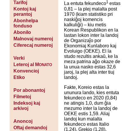
1
Tarifoj
La entuta fekundeco
estas
0,81 – la plej malalta post
Kontoj kaj
1970 (kiam statistiko pri
perantoj
naskiĝoj komencis
Abonhelpa
kalkuliĝi) – kiu metis
fonduso
Korean Respublikon en la
Abonilo
lastan lokon inter la landoj
Malnovaj numeroj
de Organizaĵo por
Ciferecaj numeroj
Ekonomiaj Kunlaboro kaj
Evoluigo (OEKE). El la
studo rezultis ankaŭ, ke la
Verki
meza patrina aĝo okaze de
Leteroj al M
ONATO
la unua nasko estas 32,6
Konvencioj
jaroj, la plej alta inter tiuj
landoj.
Etiko
Fakte, Koreio estas la
Por abonantoj
ununura lando, kies entuta
Filmetoj
fekundeco en 2020 (0,84)
ne atingis 1,0, dum ĝia
Indeksoj kaj
mezumo inter la landoj de
arkivoj
OEKE estis 1,59. Aliaj
landoj kun malalta
Anoncoj
fekundeco estas Italio
Oftaj demandoj
(1,24), Grekio (1,28),