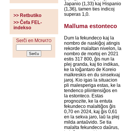
Japanio (1,33) kaj Hispanio
(1,36), tamen ties indicoj
superas 1,0.
>> Retbutiko
>> Ĉefa FEL-
Malluma estonteco
indekso
Dum la fekundeco kaj la
Serĉi en M
ONATO
nombro de naskiĝoj atingis
rekorde malaltan nivelon, la
nombro de mortoj en 2021
estis 317 800, ĝis nun la
plej granda, kaj tio indikas,
ke la loĝantaro de Koreio
malkreskis en du sinsekvaj
jaroj. Kio igas la situacion
pli malesperiga estas, ke la
tendenco pliintensiĝos en
la estonteco. Estas
prognozite, ke la entuta
fekundeco malaltiĝos ĝis
0,70 en 2024, kaj ĝis 0,61
en la sekva jaro, laŭ la plej
milda antaŭvido. Se tia
malalta fekundeco daŭrus,