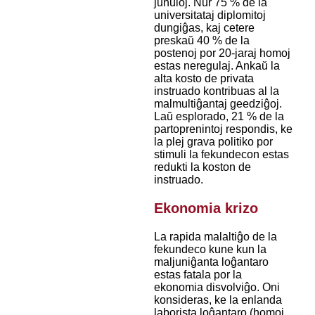
junuloj. Nur 75 % de la
universitataj diplomitoj
dungiĝas, kaj cetere
preskaŭ 40 % de la
postenoj por 20-jaraj homoj
estas neregulaj. Ankaŭ la
alta kosto de privata
instruado kontribuas al la
malmultiĝantaj geedziĝoj.
Laŭ esplorado, 21 % de la
partoprenintoj respondis, ke
la plej grava politiko por
stimuli la fekundecon estas
redukti la koston de
instruado.
Ekonomia krizo
La rapida malaltiĝo de la
fekundeco kune kun la
maljuniĝanta loĝantaro
estas fatala por la
ekonomia disvolviĝo. Oni
konsideras, ke la enlanda
laborista loĝantaro (homoj