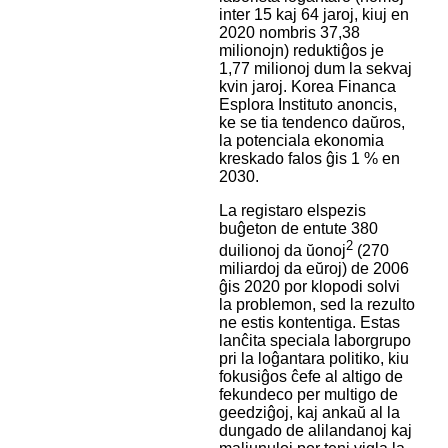
inter 15 kaj 64 jaroj, kiuj en
2020 nombris 37,38
milionojn) reduktiĝos je
1,77 milionoj dum la sekvaj
kvin jaroj. Korea Financa
Esplora Instituto anoncis,
ke se tia tendenco daŭros,
la potenciala ekonomia
kreskado falos ĝis 1 % en
2030.
La registaro elspezis
buĝeton de entute 380
2
duilionoj da ŭonoj
(270
miliardoj da eŭroj) de 2006
ĝis 2020 por klopodi solvi
la problemon, sed la rezulto
ne estis kontentiga. Estas
lanĉita speciala laborgrupo
pri la loĝantara politiko, kiu
fokusiĝos ĉefe al altigo de
fekundeco per multigo de
geedziĝoj, kaj ankaŭ al la
dungado de alilandanoj kaj