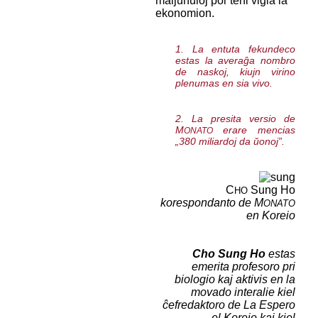
maljunuloj por teni vigla la
ekonomion.
1. La entuta fekundeco
estas la averaĝa nombro
de naskoj, kiujn virino
plenumas en sia vivo.
2. La presita versio de
M
erare mencias
ONATO
„380 miliardoj da ŭonoj”.
C
Sung Ho
HO
korespondanto de M
ONATO
en Koreio
Cho Sung Ho
estas
emerita profesoro pri
biologio kaj aktivis en la
movado interalie kiel
ĉefredaktoro de La Espero
el Koreio kaj kiel