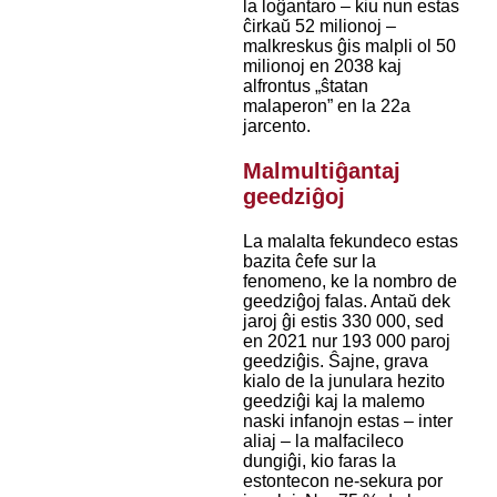
la loĝantaro – kiu nun estas
ĉirkaŭ 52 milionoj –
malkreskus ĝis malpli ol 50
milionoj en 2038 kaj
alfrontus „ŝtatan
malaperon” en la 22a
jarcento.
Malmultiĝantaj
geedziĝoj
La malalta fekundeco estas
bazita ĉefe sur la
fenomeno, ke la nombro de
geedziĝoj falas. Antaŭ dek
jaroj ĝi estis 330 000, sed
en 2021 nur 193 000 paroj
geedziĝis. Ŝajne, grava
kialo de la junulara hezito
geedziĝi kaj la malemo
naski infanojn estas – inter
aliaj – la malfacileco
dungiĝi, kio faras la
estontecon ne-sekura por