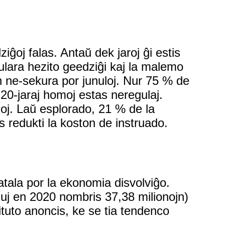
ĝoj falas. Antaŭ dek jaroj ĝi estis
ulara hezito geedziĝi kaj la malemo
con ne-sekura por junuloj. Nur 75 % de
 20-jaraj homoj estas neregulaj.
ĝoj. Laŭ esplorado, 21 % de la
as redukti la koston de instruado.
atala por la ekonomia disvolviĝo.
kiuj en 2020 nombris 37,38 milionojn)
ituto anoncis, ke se tia tendenco