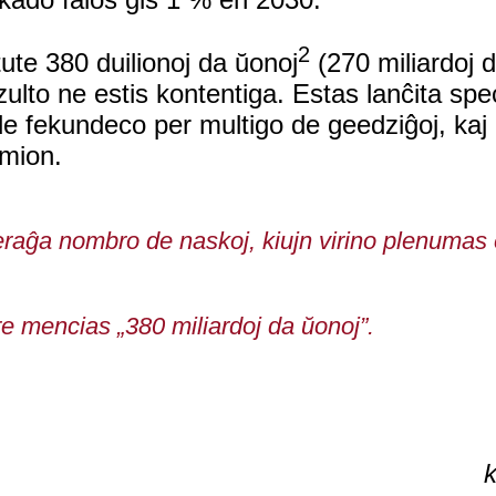
2
ute 380 duilionoj da ŭonoj
(270 miliardoj 
zulto ne estis kontentiga. Estas lanĉita spe
o de fekundeco per multigo de geedziĝoj, ka
omion.
eraĝa nombro de naskoj, kiujn virino plenumas 
e mencias „380 miliardoj da ŭonoj”.