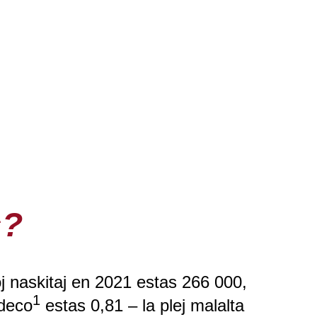
s?
oj naskitaj en 2021 estas 266 000,
1
ndeco
estas 0,81 – la plej malalta