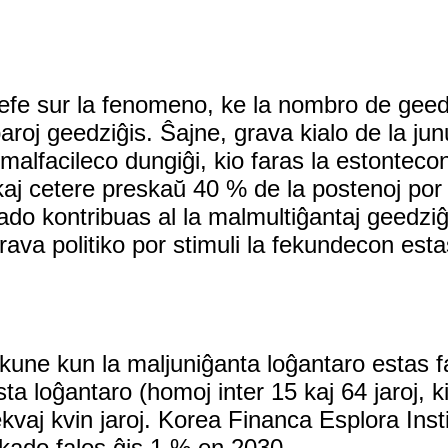
fe sur la fenomeno, ke la nombro de geedzi
oj geedziĝis. Ŝajne, grava kialo de la jun
la malfacileco dungiĝi, kio faras la estonte
, kaj cetere preskaŭ 40 % de la postenoj por
uado kontribuas al la malmultiĝantaj geedzi
grava politiko por stimuli la fekundecon est
kune kun la maljuniĝanta loĝantaro estas f
ta loĝantaro (homoj inter 15 kaj 64 jaroj, 
ekvaj kvin jaroj. Korea Financa Esplora Inst
kado falos ĝis 1 % en 2030.