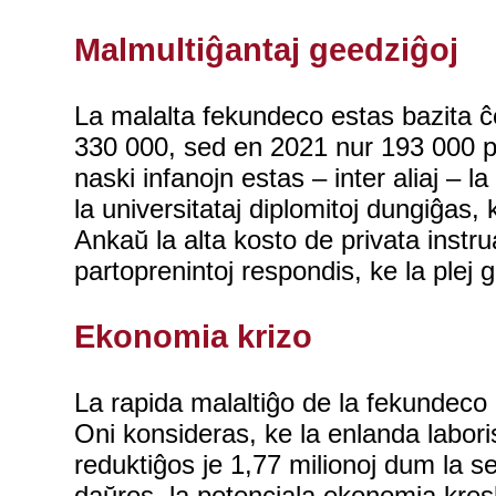
Malmultiĝantaj geedziĝoj
La malalta fekundeco estas bazita ĉe
330 000, sed en 2021 nur 193 000 par
naski infanojn estas – inter aliaj – 
la universitataj diplomitoj dungiĝas
Ankaŭ la alta kosto de privata instr
partoprenintoj respondis, ke la plej 
Ekonomia krizo
La rapida malaltiĝo de la fekundeco 
Oni konsideras, ke la enlanda laboris
reduktiĝos je 1,77 milionoj dum la s
daŭros, la potenciala ekonomia kres