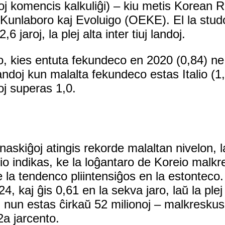
oj komencis kalkuliĝi) – kiu metis Korean R
Kunlaboro kaj Evoluigo (OEKE). El la studo
jaroj, la plej alta inter tiuj landoj.
o, kies entuta fekundeco en 2020 (0,84) ne
andoj kun malalta fekundeco estas Italio (1
oj superas 1,0.
askiĝoj atingis rekorde malaltan nivelon, 
tio indikas, ke la loĝantaro de Koreio malkr
e la tendenco pliintensiĝos en la estonteco
, kaj ĝis 0,61 en la sekva jaro, laŭ la plej
 nun estas ĉirkaŭ 52 milionoj – malkreskus 
2a jarcento.