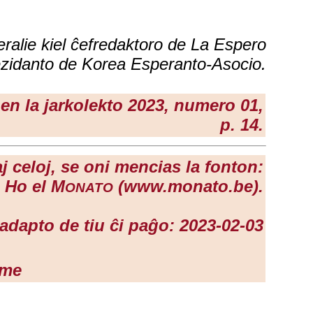
eralie kiel ĉefredaktoro de La Espero
prezidanto de Korea Esperanto-Asocio.
 en la
jarkolekto 2023
, numero 01,
p. 14.
j celoj, se oni mencias la fonton:
 Ho el M
(www.monato.be).
ONATO
adapto de tiu ĉi paĝo: 2023-02-03
ume