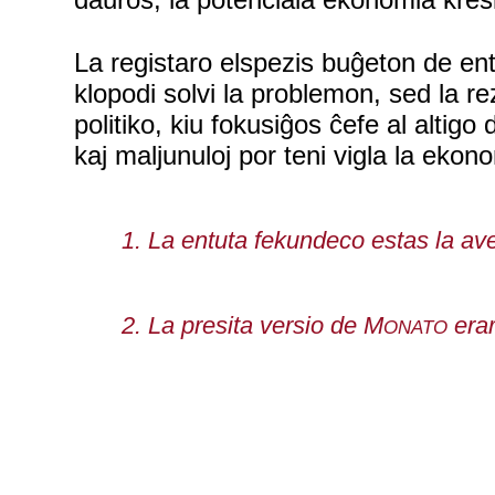
La registaro elspezis buĝeton de ent
klopodi solvi la problemon, sed la re
politiko, kiu fokusiĝos ĉefe al altig
kaj maljunuloj por teni vigla la ekon
1. La entuta fekundeco estas la av
2. La presita versio de M
erar
ONATO