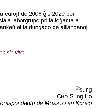
da eŭroj) de 2006 ĝis 2020 por
ciala laborgrupo pri la loĝantara
j ankaŭ al la dungado de alilandanoj
en sia vivo.
C
Sung Ho
HO
korespondanto de M
en Koreio
ONATO