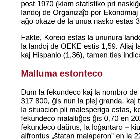
post 1970 (kiam statistiko pri naskiĝ
landoj de Organizaĵo por Ekonomiaj 
aĝo okaze de la unua nasko estas 32,6 
Fakte, Koreio estas la ununura land
la landoj de OEKE estis 1,59. Aliaj l
kaj Hispanio (1,36), tamen ties indic
Malluma estonteco
Dum la fekundeco kaj la nombro de n
317 800, ĝis nun la plej granda, kaj 
la situacion pli malesperiga estas, k
fekundeco malaltiĝos ĝis 0,70 en 2024
fekundeco daŭrus, la loĝantaro – kiu
alfrontus „ŝtatan malaperon” en la 2