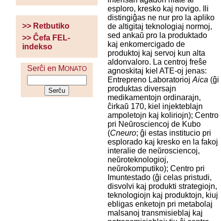
esploro, kresko kaj novigo. Ili
distingiĝas ne nur pro la apliko
>> Retbutiko
de altigitaj teknologiaj normoj,
sed ankaŭ pro la produktado
>> Ĉefa FEL-
kaj enkomercigado de
indekso
produktoj kaj servoj kun alta
aldonvaloro. La centroj freŝe
Serĉi en M
ONATO
agnoskitaj kiel ATE-oj jenas:
Entrepreno Laboratorioj
Aica
(ĝi
produktas diversajn
medikamentojn ordinarajn,
ĉirkaŭ 170, kiel injekteblajn
ampoletojn kaj koliriojn); Centro
pri Neŭrosciencoj de Kubo
(
Cneuro
; ĝi estas institucio pri
esplorado kaj kresko en la fakoj
interalie de neŭrosciencoj,
neŭroteknologioj,
neŭrokomputiko); Centro pri
Imuntestado (ĝi celas pristudi,
disvolvi kaj produkti strategiojn,
teknologiojn kaj produktojn, kiuj
ebligas enketojn pri metabolaj
malsanoj transmisieblaj kaj