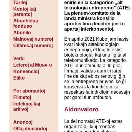
eniris en la kategorion „alt-
Tarifoj
teknologia entrepreno” (ATE).
Kontoj kaj
La plenum-komitato de la
perantoj
landa ministra konsilio
Abonhelpa
aprobis tiun decidon per tri
fonduso
apartaj interkonsentoj.
Abonilo
En aprilo 2021 Kubo jam havis
Malnovaj numeroj
kvar lokajn altteknologiajn
Ciferecaj numeroj
entreprenojn, el kiuj tri estis
bioteknologiaj kaj unu ligita al
Verki
telekomunikado. La kategorio
Leteroj al M
ATE, nun atribuita al tri pliaj
ONATO
firmaoj, validas dum tri jaroj,
Konvencioj
fine de kiuj eblos renovigi ĝin,
Etiko
se la entrepreno pruvos, ke ĝi
konservas la kondiĉojn kaj
Por abonantoj
respektas la indikilojn necesajn
por gardi tiun atributon.
Filmetoj
Indeksoj kaj
Aldonvaloro
arkivoj
La tiel nomataj ATE-oj estas
Anoncoj
organizaĵoj, kiuj montras
Oftaj demandoj
intensan agadon rilate al