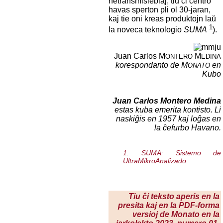
netransmisieblaj; tiu ĉi centro
havas sperton pli ol 30-jaran,
kaj tie oni kreas produktojn laŭ
1
la noveca teknologio
SUMA
).
Juan Carlos M
M
ONTERO
EDINA
korespondanto de M
en
ONATO
Kubo
Juan Carlos Montero Medina
estas kuba emerita kontisto. Li
naskiĝis en 1957 kaj loĝas en
la ĉefurbo Havano.
1. SUMA: Sistemo de
UltraMikroAnalizado.
Tiu ĉi teksto aperis en la
presita kaj en la PDF-forma
versioj de Monato en la