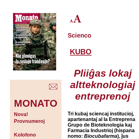
Scienco
KUBO
Pliiĝas lokaj
altteknologiaj
entreprenoj
MONATO
Tri kubaj sciencaj institucioj,
Nova!
apartenantaj al la Entreprena
Provnumeroj
Grupo de Bioteknologia kaj
Farmacia Industrioj (hispana
Kolofono
nomo:
Biocubafarma
), ĵus