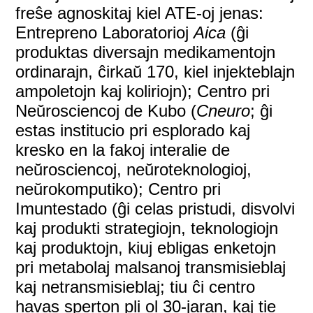
freŝe agnoskitaj kiel ATE-oj jenas:
Entrepreno Laboratorioj
Aica
(ĝi
produktas diversajn medikamentojn
ordinarajn, ĉirkaŭ 170, kiel injekteblajn
ampoletojn kaj koliriojn); Centro pri
Neŭrosciencoj de Kubo (
Cneuro
; ĝi
estas institucio pri esplorado kaj
kresko en la fakoj interalie de
neŭrosciencoj, neŭroteknologioj,
neŭrokomputiko); Centro pri
Imuntestado (ĝi celas pristudi, disvolvi
kaj produkti strategiojn, teknologiojn
kaj produktojn, kiuj ebligas enketojn
pri metabolaj malsanoj transmisieblaj
kaj netransmisieblaj; tiu ĉi centro
havas sperton pli ol 30-jaran, kaj tie