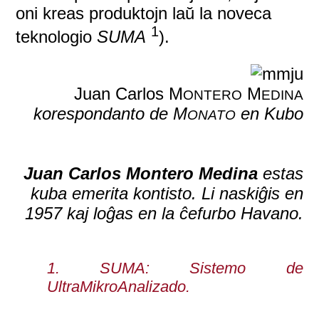
oni kreas produktojn laŭ la noveca
1
teknologio
SUMA
).
Juan Carlos M
M
ONTERO
EDINA
korespondanto de M
en Kubo
ONATO
Juan Carlos Montero Medina
estas
kuba emerita kontisto. Li naskiĝis en
1957 kaj loĝas en la ĉefurbo Havano.
1. SUMA: Sistemo de
UltraMikroAnalizado.