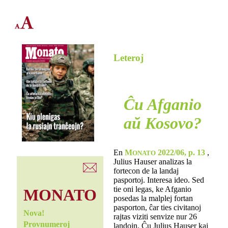
Leteroj
Ĉu Afganio
aŭ Kosovo?
En
M
2022/06, p. 13
,
ONATO
Julius Hauser analizas la
fortecon de la landaj
pasportoj. Interesa ideo. Sed
tie oni legas, ke Afganio
MONATO
posedas la malplej fortan
pasporton, ĉar ties civitanoj
Nova!
rajtas viziti senvize nur 26
Provnumeroj
landojn. Ĉu Julius Hauser kaj