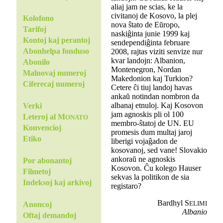
aliaj jam ne scias, ke la
civitanoj de Kosovo, la plej
Kolofono
nova ŝtato de Eŭropo,
Tarifoj
naskiĝinta junie 1999 kaj
Kontoj kaj perantoj
sendependiĝinta februare
Abonhelpa fonduso
2008, rajtas viziti senvize nur
kvar landojn: Albanion,
Abonilo
Montenegron, Nordan
Malnovaj numeroj
Makedonion kaj Turkion?
Ciferecaj numeroj
Cetere ĉi tiuj landoj havas
ankaŭ notindan nombron da
albanaj etnuloj. Kaj Kosovon
Verki
jam agnoskis pli ol 100
Leteroj al M
ONATO
membro-ŝtatoj de UN. EU
Konvencioj
promesis dum multaj jaroj
Etiko
liberigi vojaĝadon de
kosovanoj, sed vane! Slovakio
ankoraŭ ne agnoskis
Por abonantoj
Kosovon. Ĉu kolego Hauser
Filmetoj
sekvas la politikon de sia
Indeksoj kaj arkivoj
registaro?
Bardhyl S
ELIMI
Anoncoj
Albanio
Oftaj demandoj