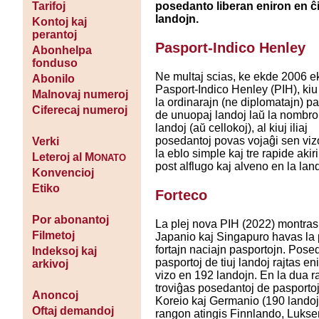
posedanto liberan eniron en ĉ
Tarifoj
landojn.
Kontoj kaj
perantoj
Pasport-Indico Henley
Abonhelpa
fonduso
Ne multaj scias, ke ekde 2006 ek
Abonilo
Pasport-Indico Henley (PIH), kiu
Malnovaj numeroj
la ordinarajn (ne diplomatajn) p
Ciferecaj numeroj
de unuopaj landoj laŭ la nombro
landoj (aŭ cellokoj), al kiuj iliaj
posedantoj povas vojaĝi sen viz
Verki
la eblo simple kaj tre rapide akir
Leteroj al M
ONATO
post alflugo kaj alveno en la lan
Konvencioj
Etiko
Forteco
Por abonantoj
La plej nova PIH (2022) montras
Filmetoj
Japanio kaj Singapuro havas la 
fortajn naciajn pasportojn. Pose
Indeksoj kaj
pasportoj de tiuj landoj rajtas en
arkivoj
vizo en 192 landojn. En la dua 
troviĝas posedantoj de pasporto
Anoncoj
Koreio kaj Germanio (190 landoj)
Oftaj demandoj
rangon atingis Finnlando, Luks