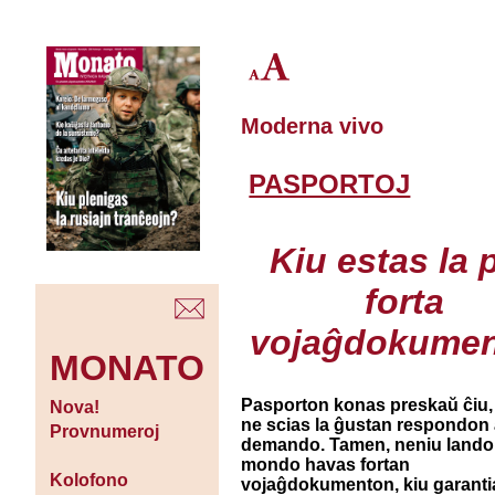
Moderna vivo
PASPORTOJ
Kiu estas la p
forta
vojaĝdokume
MONATO
Pasporton konas preskaŭ ĉiu,
Nova!
ne scias la ĝustan respondon a
Provnumeroj
demando. Tamen, neniu lando 
mondo havas fortan
Kolofono
vojaĝdokumenton, kiu garantia