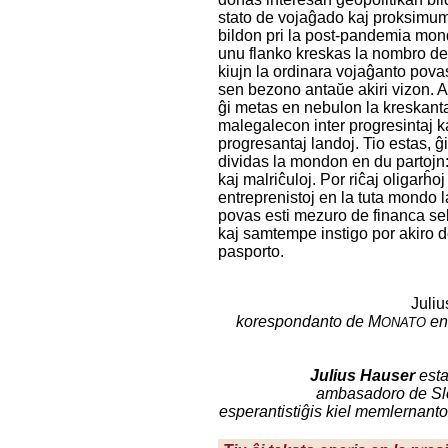
stato de vojaĝado kaj proksimu
bildon pri la post-pandemia mo
unu flanko kreskas la nombro de
kiujn la ordinara vojaĝanto povas
sen bezono antaŭe akiri vizon. Al
ĝi metas en nebulon la kreskant
malegalecon inter progresintaj k
progresantaj landoj. Tio estas, ĝ
dividas la mondon en du partojn: 
kaj malriĉuloj. Por riĉaj oligarĥoj
entreprenistoj en la tuta mondo l
povas esti mezuro de financa s
kaj samtempe instigo por akiro de
pasporto.
Juliu
korespondanto de M
en
ONATO
Julius Hauser
esta
ambasadoro de Slo
esperantistiĝis kiel memlernant