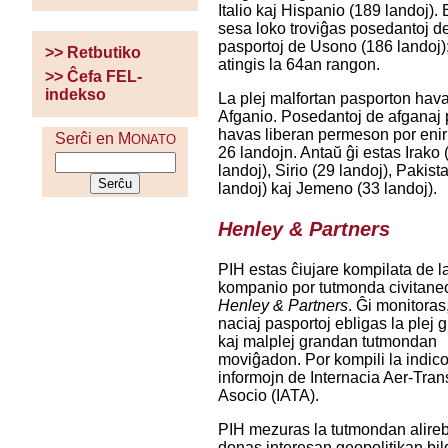
Italio kaj Hispanio (189 landoj). 
sesa loko troviĝas posedantoj d
pasportoj de Usono (186 landoj)
>> Retbutiko
atingis la 64an rangon.
>> Ĉefa FEL-
indekso
La plej malfortan pasporton hav
Afganio. Posedantoj de afganaj 
havas liberan permeson por enir
Serĉi en M
ONATO
26 landojn. Antaŭ ĝi estas Irako 
landoj), Sirio (29 landoj), Pakist
landoj) kaj Jemeno (33 landoj).
Henley & Partners
PIH estas ĉiujare kompilata de 
kompanio por tutmonda civitane
Henley & Partners
. Ĝi monitoras,
naciaj pasportoj ebligas la plej
kaj malplej grandan tutmondan
moviĝadon. Por kompili la indic
informojn de Internacia Aer-Tran
Asocio (IATA).
PIH mezuras la tutmondan alireb
donas interesan geopolitikan bild