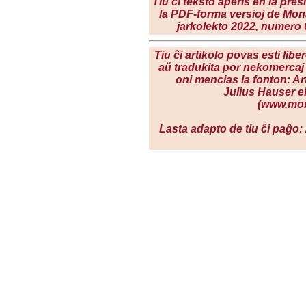
Tiu ĉi teksto aperis en la pres
la PDF-forma versioj de Mon
jarkolekto 2022
, numero 0
Tiu ĉi artikolo povas esti libe
aŭ tradukita por nekomercaj 
oni mencias la fonton: Ar
Julius Hauser e
(www.mon
Lasta adapto de tiu ĉi paĝo: