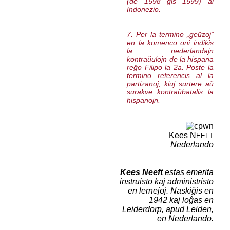
(de 1598 ĝis 1599) al
Indonezio.
7. Per la termino „geŭzoj”
en la komenco oni indikis
la nederlandajn
kontraŭulojn de la hispana
reĝo Filipo la 2a. Poste la
termino referencis al la
partizanoj, kiuj surtere aŭ
surakve kontraŭbatalis la
hispanojn.
Kees N
EEFT
Nederlando
Kees Neeft
estas emerita
instruisto kaj administristo
en lernejoj. Naskiĝis en
1942 kaj loĝas en
Leiderdorp, apud Leiden,
en Nederlando.