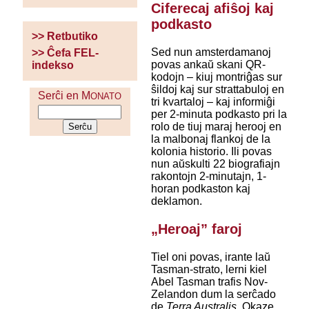
Ciferecaj afiŝoj kaj
podkasto
>> Retbutiko
Sed nun amsterdamanoj
>> Ĉefa FEL-
povas ankaŭ skani QR-
indekso
kodojn – kiuj montriĝas sur
ŝildoj kaj sur strattabuloj en
Serĉi en M
ONATO
tri kvartaloj – kaj informiĝi
per 2-minuta podkasto pri la
rolo de tiuj maraj herooj en
la malbonaj flankoj de la
kolonia historio. Ili povas
nun aŭskulti 22 biografiajn
rakontojn 2-minutajn, 1-
horan podkaston kaj
deklamon.
„Heroaj” faroj
Tiel oni povas, irante laŭ
Tasman-strato, lerni kiel
Abel Tasman trafis Nov-
Zelandon dum la serĉado
de
Terra Australis
. Okaze