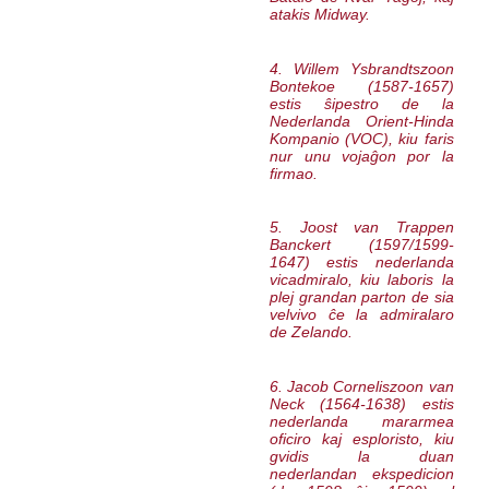
atakis Midway.
4. Willem Ysbrandtszoon
Bontekoe (1587-1657)
estis ŝipestro de la
Nederlanda Orient-Hinda
Kompanio (VOC), kiu faris
nur unu vojaĝon por la
firmao.
5. Joost van Trappen
Banckert (1597/1599-
1647) estis nederlanda
vicadmiralo, kiu laboris la
plej grandan parton de sia
velvivo ĉe la admiralaro
de Zelando.
6. Jacob Corneliszoon van
Neck (1564-1638) estis
nederlanda mararmea
oficiro kaj esploristo, kiu
gvidis la duan
nederlandan ekspedicion