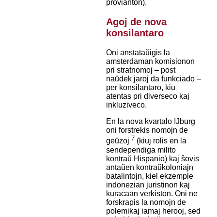
provianton).
Agoj de nova
konsilantaro
Oni anstataŭigis la
amsterdaman komisionon
pri stratnomoj – post
naŭdek jaroj da funkciado –
per konsilantaro, kiu
atentas pri diverseco kaj
inkluziveco.
En la nova kvartalo IJburg
oni forstrekis nomojn de
7
geŭzoj
(kiuj rolis en la
sendependiga milito
kontraŭ Hispanio) kaj ŝovis
antaŭen kontraŭkoloniajn
batalintojn, kiel ekzemple
indonezian juristinon kaj
kuracaan verkiston. Oni ne
forskrapis la nomojn de
polemikaj iamaj herooj, sed