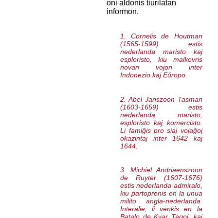
oni aldonis tiurilatan
informon.
1. Cornelis de Houtman
(1565-1599) estis
nederlanda maristo kaj
esploristo, kiu malkovris
novan vojon inter
Indonezio kaj Eŭropo.
2. Abel Janszoon Tasman
(1603-1659) estis
nederlanda maristo,
esploristo kaj komercisto.
Li famiĝis pro siaj vojaĝoj
okazintaj inter 1642 kaj
1644.
3. Michiel Andriaenszoon
de Ruyter (1607-1676)
estis nederlanda admiralo,
kiu partoprenis en la unua
milito angla-nederlanda.
Interalie, li venkis en la
Batalo de Kvar Tagoj, kaj