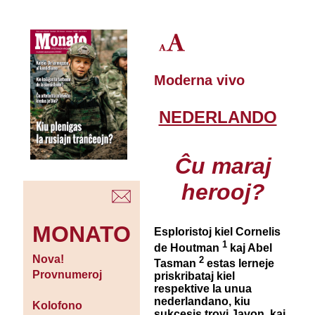
Moderna vivo
NEDERLANDO
Ĉu maraj
herooj?
MONATO
Esploristoj kiel Cornelis
1
de Houtman
kaj Abel
Nova!
2
Tasman
estas lerneje
Provnumeroj
priskribataj kiel
respektive la unua
nederlandano, kiu
Kolofono
sukcesis trovi Javon, kaj