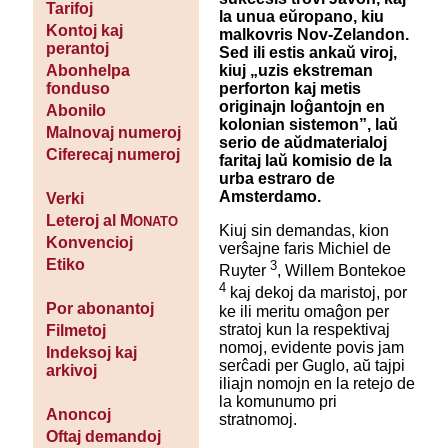
Tarifoj
la unua eŭropano, kiu
Kontoj kaj
malkovris Nov-Zelandon.
perantoj
Sed ili estis ankaŭ viroj,
kiuj „uzis ekstreman
Abonhelpa
perforton kaj metis
fonduso
originajn loĝantojn en
Abonilo
kolonian sistemon”, laŭ
Malnovaj numeroj
serio de aŭdmaterialoj
Ciferecaj numeroj
faritaj laŭ komisio de la
urba estraro de
Amsterdamo.
Verki
Leteroj al M
ONATO
Kiuj sin demandas, kion
Konvencioj
verŝajne faris Michiel de
Etiko
3
Ruyter
, Willem Bontekoe
4
kaj dekoj da maristoj, por
Por abonantoj
ke ili meritu omaĝon per
stratoj kun la respektivaj
Filmetoj
nomoj, evidente povis jam
Indeksoj kaj
serĉadi per Guglo, aŭ tajpi
arkivoj
iliajn nomojn en la retejo de
la komunumo pri
Anoncoj
stratnomoj.
Oftaj demandoj