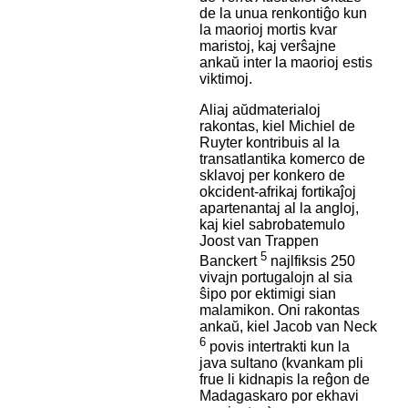
de la unua renkontiĝo kun
la maorioj mortis kvar
maristoj, kaj verŝajne
ankaŭ inter la maorioj estis
viktimoj.
Aliaj aŭdmaterialoj
rakontas, kiel Michiel de
Ruyter kontribuis al la
transatlantika komerco de
sklavoj per konkero de
okcident-afrikaj fortikaĵoj
apartenantaj al la angloj,
kaj kiel sabrobatemulo
Joost van Trappen
5
Banckert
najlfiksis 250
vivajn portugalojn al sia
ŝipo por ektimigi sian
malamikon. Oni rakontas
ankaŭ, kiel Jacob van Neck
6
povis intertrakti kun la
java sultano (kvankam pli
frue li kidnapis la reĝon de
Madagaskaro por ekhavi