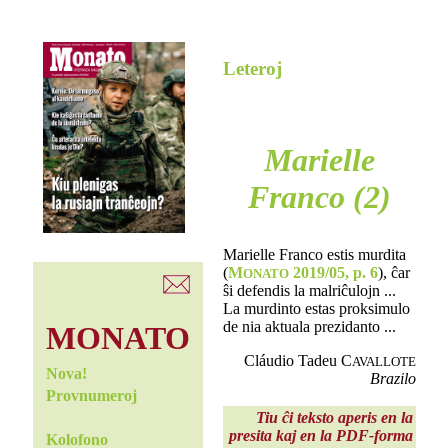
Leteroj
Marielle
Franco (2)
Marielle Franco estis murdita
(
M
2019/05, p. 6
), ĉar
ONATO
ŝi defendis la malriĉulojn ...
La murdinto estas proksimulo
de nia aktuala prezidanto ...
MONATO
Cláudio Tadeu C
AVALLOTE
Nova!
Brazilo
Provnumeroj
Tiu ĉi teksto aperis en la
presita kaj en la PDF-forma
Kolofono