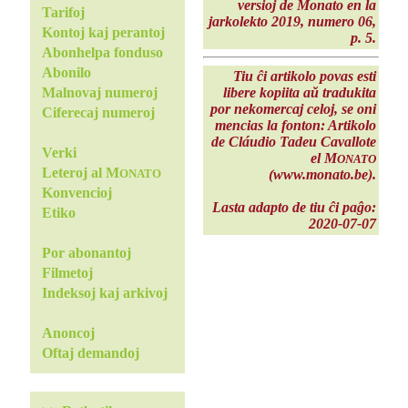
versioj de Monato en la
Tarifoj
jarkolekto 2019, numero 06,
Kontoj kaj perantoj
p. 5.
Abonhelpa fonduso
Abonilo
Tiu ĉi artikolo povas esti
libere kopiita aŭ tradukita
Malnovaj numeroj
por nekomercaj celoj, se oni
Ciferecaj numeroj
mencias la fonton: Artikolo
de Cláudio Tadeu Cavallote
Verki
el M
ONATO
Leteroj al M
(www.monato.be).
ONATO
Konvencioj
Lasta adapto de tiu ĉi paĝo:
Etiko
2020-07-07
Por abonantoj
Filmetoj
Indeksoj kaj arkivoj
Anoncoj
Oftaj demandoj