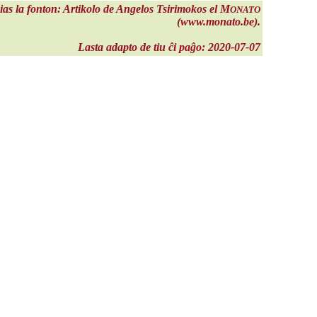
cias la fonton: Artikolo de Angelos Tsirimokos el M
ONATO
(www.monato.be).
Lasta adapto de tiu ĉi paĝo: 2020-07-07