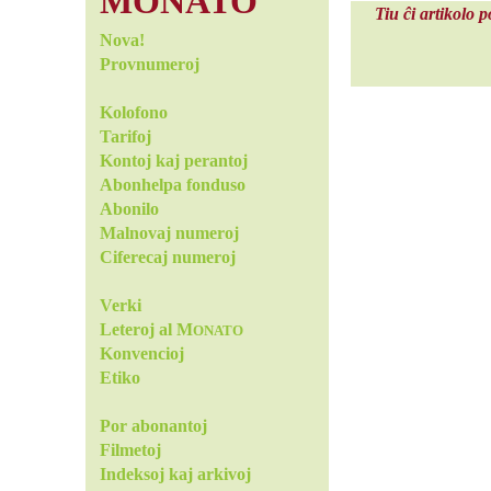
MONATO
Tiu ĉi artikolo 
Nova!
Provnumeroj
Kolofono
Tarifoj
Kontoj kaj perantoj
Abonhelpa fonduso
Abonilo
Malnovaj numeroj
Ciferecaj numeroj
Verki
Leteroj al M
ONATO
Konvencioj
Etiko
Por abonantoj
Filmetoj
Indeksoj kaj arkivoj