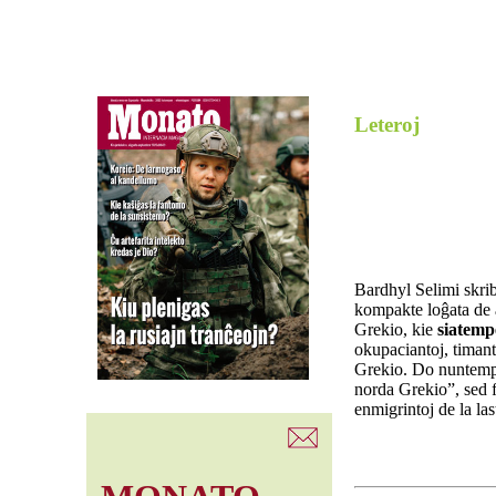
Leteroj
Bardhyl Selimi skri
kompakte loĝata de a
Grekio, kie
siatemp
okupaciantoj, timant
Grekio. Do nuntempe
norda Grekio”, sed f
enmigrintoj de la la