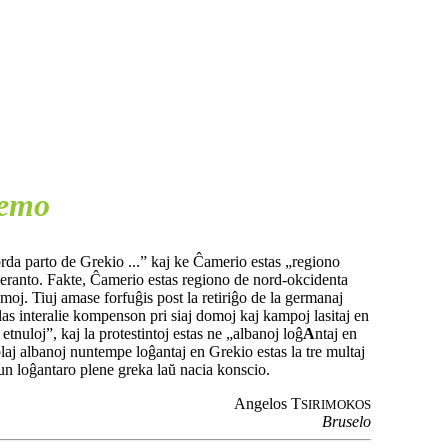
lemo
norda parto de Grekio ...” kaj ke Ĉamerio estas „regiono
speranto. Fakte, Ĉamerio estas regiono de nord-okcidenta
oj. Tiuj amase forfuĝis post la retiriĝo de la germanaj
ulas interalie kompenson pri siaj domoj kaj kampoj lasitaj en
 etnuloj”, kaj la protestintoj estas ne „albanoj loĝ
A
ntaj en
solaj albanoj nuntempe loĝantaj en Grekio estas la tre multaj
kun loĝantaro plene greka laŭ nacia konscio.
Angelos T
SIRIMOKOS
Bruselo