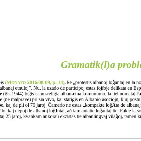
Gramatik(l)a prob
bis
(M
2016/08-09, p. 14)
, ke „protestis albanoj loĝantaj en la 
ONATO
lbanaj etnuloj”. Nu, la uzado de participoj estas fojfoje delikata en E
e
(ĝis 1944) loĝis islam-religia alban-etna komunumo, la tiel nomataj ĉam
e (ne malprave) pri sia vivo, kaj starigis en Albanio asociojn, kiuj post
, kaj de pli ol 70 jaroj, Ĉamerio ne estas „kompakte loĝ
A
ta de albanaj
iloj kaj nepoj de albanoj loĝ
I
ntaj, aŭ iam antaŭe loĝantaj tie. Fakte la 
staj 25 jaroj, kvankam ankoraŭ ekzistas tie albanlingvaj vilaĝoj, tamen 