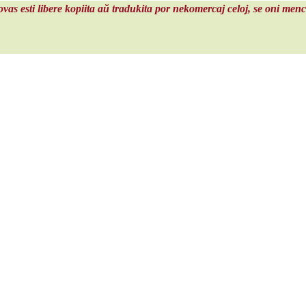
povas esti libere kopiita aŭ tradukita por nekomercaj celoj, se oni men