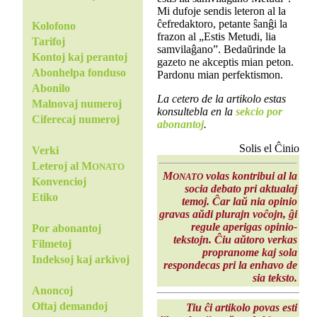
Mi dufoje sendis leteron al la
ĉefredaktoro, petante ŝanĝi la
Kolofono
frazon al „Estis Metudi, lia
Tarifoj
samvilaĝano”. Bedaŭrinde la
Kontoj kaj perantoj
gazeto ne akceptis mian peton.
Abonhelpa fonduso
Pardonu mian perfektismon.
Abonilo
La cetero de la artikolo estas
Malnovaj numeroj
konsultebla en la
sekcio por
Ciferecaj numeroj
abonantoj
.
Solis el Ĉinio
Verki
Leteroj al M
ONATO
M
volas kontribui al la
ONATO
Konvencioj
socia debato pri aktualaj
Etiko
temoj. Ĉar laŭ nia opinio
gravas aŭdi plurajn voĉojn, ĝi
regule aperigas opinio-
Por abonantoj
tekstojn. Ĉiu aŭtoro verkas
Filmetoj
propranome kaj sola
Indeksoj kaj arkivoj
respondecas pri la enhavo de
sia teksto.
Anoncoj
Oftaj demandoj
Tiu ĉi artikolo povas esti