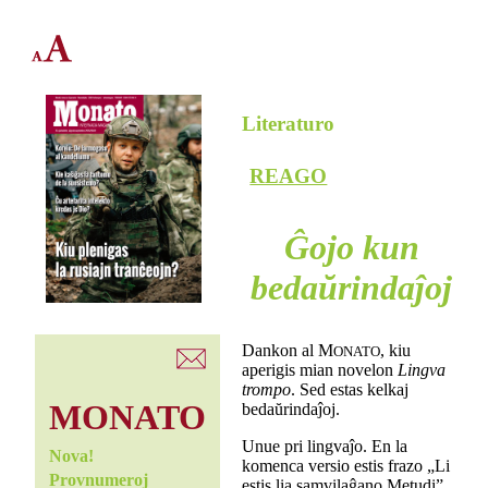
Literaturo
REAGO
Ĝojo kun
bedaŭrindaĵoj
Dankon al M
, kiu
ONATO
aperigis mian novelon
Lingva
trompo
. Sed estas kelkaj
MONATO
bedaŭrindaĵoj.
Unue pri lingvaĵo. En la
Nova!
komenca versio estis frazo „Li
Provnumeroj
estis lia samvilaĝano Metudi”.