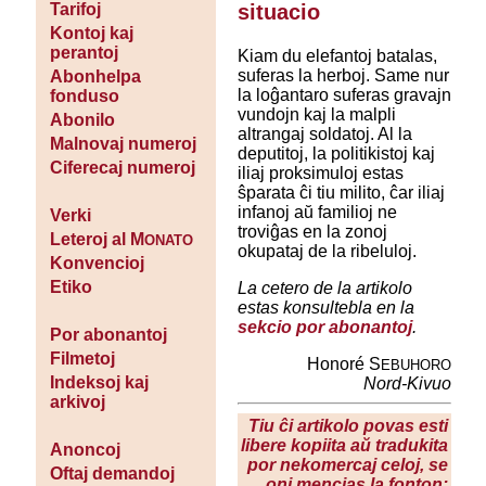
situacio
Tarifoj
Kontoj kaj
perantoj
Kiam du elefantoj batalas,
suferas la herboj. Same nur
Abonhelpa
la loĝantaro suferas gravajn
fonduso
vundojn kaj la malpli
Abonilo
altrangaj soldatoj. Al la
Malnovaj numeroj
deputitoj, la politikistoj kaj
Ciferecaj numeroj
iliaj proksimuloj estas
ŝparata ĉi tiu milito, ĉar iliaj
infanoj aŭ familioj ne
Verki
troviĝas en la zonoj
Leteroj al M
ONATO
okupataj de la ribeluloj.
Konvencioj
Etiko
La cetero de la artikolo
estas konsultebla en la
sekcio por abonantoj
.
Por abonantoj
Filmetoj
Honoré S
EBUHORO
Indeksoj kaj
Nord-Kivuo
arkivoj
Tiu ĉi artikolo povas esti
libere kopiita aŭ tradukita
Anoncoj
por nekomercaj celoj, se
Oftaj demandoj
oni mencias la fonton: