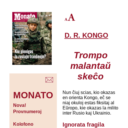
D. R. KONGO
Trompo
malantaŭ
skeĉo
Nun ĉiuj scias, kio okazas
MONATO
en orienta Kongo, eĉ se
niaj okuloj estas fiksitaj al
Nova!
Eŭropo, kie okazas la milito
Provnumeroj
inter Rusio kaj Ukrainio.
Ignorata fragila
Kolofono