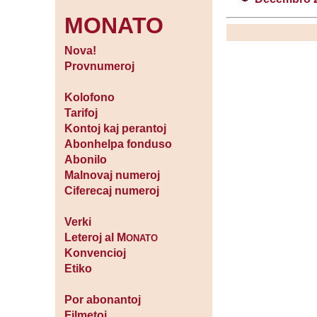
MONATO
Nova!
Provnumeroj
Kolofono
Tarifoj
Kontoj kaj perantoj
Abonhelpa fonduso
Abonilo
Malnovaj numeroj
Ciferecaj numeroj
Verki
Leteroj al M
ONATO
Konvencioj
Etiko
Por abonantoj
Filmetoj