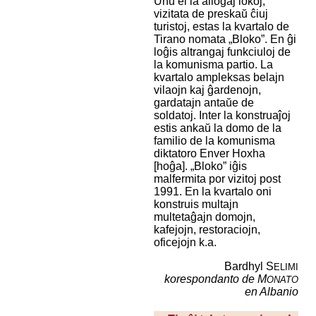
Unu el la allogaj lokoj,
vizitata de preskaŭ ĉiuj
turistoj, estas la kvartalo de
Tirano nomata „Bloko”. En ĝi
loĝis altrangaj funkciuloj de
la komunisma partio. La
kvartalo ampleksas belajn
vilaojn kaj ĝardenojn,
gardatajn antaŭe de
soldatoj. Inter la konstruaĵoj
estis ankaŭ la domo de la
familio de la komunisma
diktatoro Enver Hoxha
[hoĝa]. „Bloko” iĝis
malfermita por vizitoj post
1991. En la kvartalo oni
konstruis multajn
multetaĝajn domojn,
kafejojn, restoraciojn,
oficejojn k.a.
Bardhyl S
ELIMI
korespondanto de M
ONATO
en Albanio