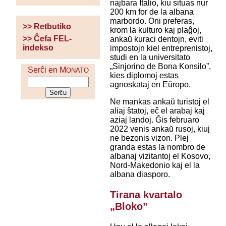
najbara Italio, kiu situas nur
200 km for de la albana
marbordo. Oni preferas,
>> Retbutiko
krom la kulturo kaj plaĝoj,
>> Ĉefa FEL-
ankaŭ kuraci dentojn, eviti
indekso
impostojn kiel entreprenistoj,
studi en la universitato
„Sinjorino de Bona Konsilo”,
Serĉi en M
ONATO
kies diplomoj estas
agnoskataj en Eŭropo.
Ne mankas ankaŭ turistoj el
aliaj ŝtatoj, eĉ el arabaj kaj
aziaj landoj. Ĝis februaro
2022 venis ankaŭ rusoj, kiuj
ne bezonis vizon. Plej
granda estas la nombro de
albanaj vizitantoj el Kosovo,
Nord-Makedonio kaj el la
albana diasporo.
Tirana kvartalo
„Bloko”