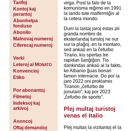
Tarifoj
virga. Post la falo de la
komunisma reĝimo en 1991
Kontoj kaj
la lando tute malfermiĝis al
perantoj
la cetera mondo.
Abonhelpa
fonduso
Dum la lastaj jaroj estas pli
Abonilo
granda nombro de
Malnovaj numeroj
eksterlandaj turistoj ne nur
sur la plaĝoj, en la montaro,
Ciferecaj numeroj
sed ankaŭ en la ĉefurbo
Tirano, kiu spertas tre
Verki
rapidan ŝanĝiĝon. Tio
Leteroj al M
ONATO
dankindas ankaŭ al la fakto,
ke Albanio ĝuas bonan
Konvencioj
famon internacie. Do por la
Etiko
jaro 2022 oni proklamis
Tiranon „ĉefurbo de
Por abonantoj
junularo”, kaj por 2023
Filmetoj
„ĉefurbo de sporto”.
Indeksoj kaj
Plej multaj turistoj
arkivoj
venas el Italio
Anoncoj
Plej multas la vizitantoj el la
Oftaj demandoj