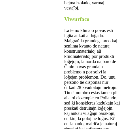
hejma izolado, varmaj
vestaĵoj.
Vivsurfaco
La temo klimato povas esti
ligita ankaŭ al loĝado.
Malgraŭ la grandega areo kaj
senlima kvanto de naturaj
konstrumaterialoj aŭ
krudmaterialoj por produkti
loĝejojn, la norda najbaro de
Ĉinio havas grandajn
problemojn por solvi la
loĝejan problemon. Do, unu
persono tie disponas nur
ĉirkaŭ 28 kvadratajn metrojn.
Tiu ĉi nombro estas tamen pli
alta ol ekzemple en Pollando,
sed ĝi konsideras kadukajn kaj
preskaŭ detruitajn loĝejojn,
kaj ankaŭ vilaĝajn barakojn,
en kiuj la poloj ne loĝus. Eĉ
en Japanio, malriĉa je naturaj
rimedoj kaj suferanta pro