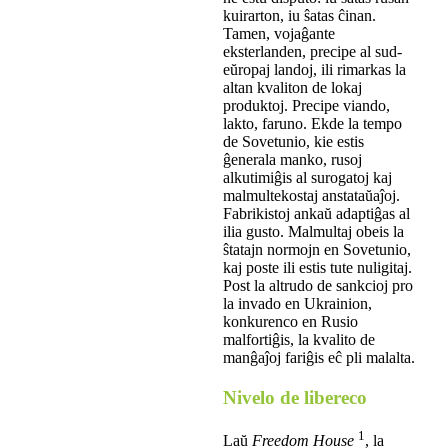
kuirarton, iu ŝatas ĉinan.
Tamen, vojaĝante
eksterlanden, precipe al sud-
eŭropaj landoj, ili rimarkas la
altan kvaliton de lokaj
produktoj. Precipe viando,
lakto, faruno. Ekde la tempo
de Sovetunio, kie estis
ĝenerala manko, rusoj
alkutimiĝis al surogatoj kaj
malmultekostaj anstataŭaĵoj.
Fabrikistoj ankaŭ adaptiĝas al
ilia gusto. Malmultaj obeis la
ŝtatajn normojn en Sovetunio,
kaj poste ili estis tute nuligitaj.
Post la altrudo de sankcioj pro
la invado en Ukrainion,
konkurenco en Rusio
malfortiĝis, la kvalito de
manĝaĵoj fariĝis eĉ pli malalta.
Nivelo de libereco
1
Laŭ
Freedom House
, la