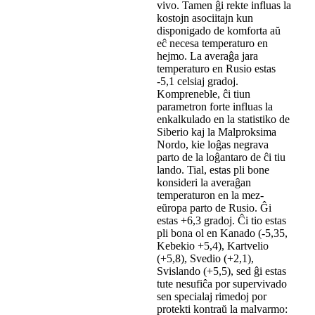
vivo. Tamen ĝi rekte influas la
kostojn asociitajn kun
disponigado de komforta aŭ
eĉ necesa temperaturo en
hejmo. La averaĝa jara
temperaturo en Rusio estas
-5,1 celsiaj gradoj.
Kompreneble, ĉi tiun
parametron forte influas la
enkalkulado en la statistiko de
Siberio kaj la Malproksima
Nordo, kie loĝas negrava
parto de la loĝantaro de ĉi tiu
lando. Tial, estas pli bone
konsideri la averaĝan
temperaturon en la mez-
eŭropa parto de Rusio. Ĝi
estas +6,3 gradoj. Ĉi tio estas
pli bona ol en Kanado (-5,35,
Kebekio +5,4), Kartvelio
(+5,8), Svedio (+2,1),
Svislando (+5,5), sed ĝi estas
tute nesufiĉa por supervivado
sen specialaj rimedoj por
protekti kontraŭ la malvarmo: