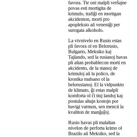
favora. Tie oni malpli verŝajne
povas esti mortigita de
krimulo, trafiĝi en mortigan
akcidenton, morti pro
apopleksio aŭ veneniĝi per
surogata alkoholo.
La vivnivelo en Rusio estas
pli favora ol en Belorusio,
Bulgario, Meksiko kaj
Tajlando, sed la rusianoj havas
pli altan probablecon morti en
akcidento, de la manoj de
krimuloj aŭ la polico, de
kronika malsano ol la
belorusianoj. El la vidpunkto
de klimato, ĝi estas malpli
komforta ol ĉi tiuj landoj kaj
postulas altajn kostojn por
havigi varmon, sen mencii la
kvaliton de manĝaĵoj.
Rusio havas pli malaltan
nivelon de perforta krimo ol
Brazilo aŭ Meksiko, sed la