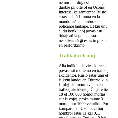
ne nur murdoj, estas farataj
duoble pli ofte ol en Usono).
Interese, ke samtempe Rusio
estas ankaŭ la unua en la
mondo laŭ la nombro de
policanoj laŭkape. El kiu unu
el du konkludoj povas esti
tiritaj: aŭ la polico estas
neaktiva, aŭ ĝi estas implikita
en perfortkrimo.
Trafikakcidentoj
Alia indikilo de vivsekureco
povas esti mortemo en trafikaj
akcidentoj. Rusio estas unu el
la kvin landoj en Eŭrazio kun
la plej alta mortokvanto en
trafikaj akcidentoj. Ĉiujare tie
18 el 100 000 homoj mortas
sur la vojoj, proksimume 3
mortoj por 1000 veturiloj. Por
komparo, en Usono, ĉi tiuj
nombroj estas 11 kaj 0,1,
respektive, en Turkio, 12 kaj