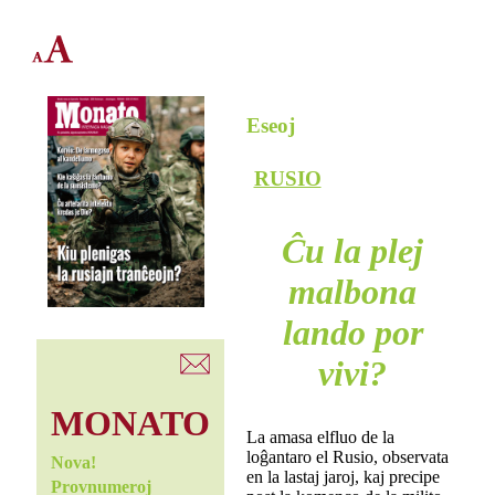
Eseoj
RUSIO
Ĉu la plej
malbona
lando por
vivi?
MONATO
La amasa elfluo de la
loĝantaro el Rusio, observata
Nova!
en la lastaj jaroj, kaj precipe
Provnumeroj