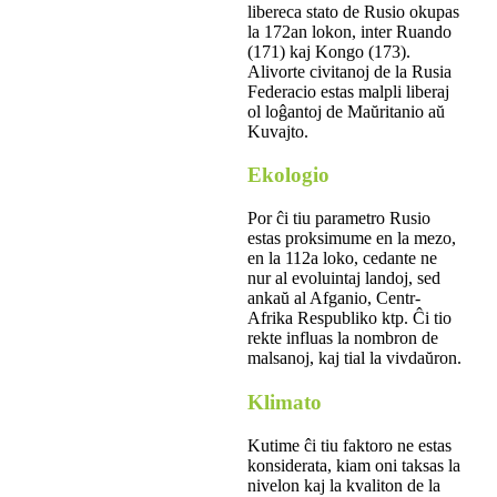
libereca stato de Rusio okupas
la 172an lokon, inter Ruando
(171) kaj Kongo (173).
Alivorte civitanoj de la Rusia
Federacio estas malpli liberaj
ol loĝantoj de Maŭritanio aŭ
Kuvajto.
Ekologio
Por ĉi tiu parametro Rusio
estas proksimume en la mezo,
en la 112a loko, cedante ne
nur al evoluintaj landoj, sed
ankaŭ al Afganio, Centr-
Afrika Respubliko ktp. Ĉi tio
rekte influas la nombron de
malsanoj, kaj tial la vivdaŭron.
Klimato
Kutime ĉi tiu faktoro ne estas
konsiderata, kiam oni taksas la
nivelon kaj la kvaliton de la