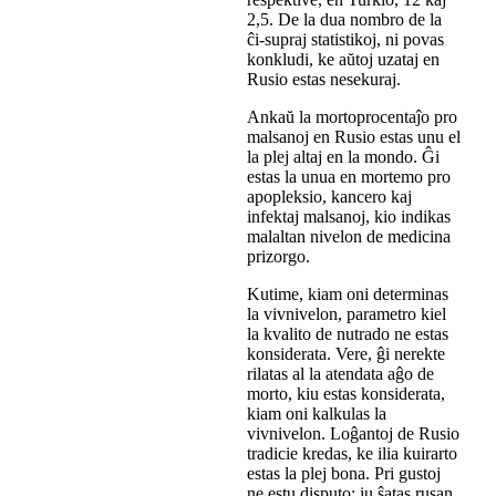
2,5. De la dua nombro de la
ĉi-supraj statistikoj, ni povas
konkludi, ke aŭtoj uzataj en
Rusio estas nesekuraj.
Ankaŭ la mortoprocentaĵo pro
malsanoj en Rusio estas unu el
la plej altaj en la mondo. Ĝi
estas la unua en mortemo pro
apopleksio, kancero kaj
infektaj malsanoj, kio indikas
malaltan nivelon de medicina
prizorgo.
Kutime, kiam oni determinas
la vivnivelon, parametro kiel
la kvalito de nutrado ne estas
konsiderata. Vere, ĝi nerekte
rilatas al la atendata aĝo de
morto, kiu estas konsiderata,
kiam oni kalkulas la
vivnivelon. Loĝantoj de Rusio
tradicie kredas, ke ilia kuirarto
estas la plej bona. Pri gustoj
ne estu disputo: iu ŝatas rusan