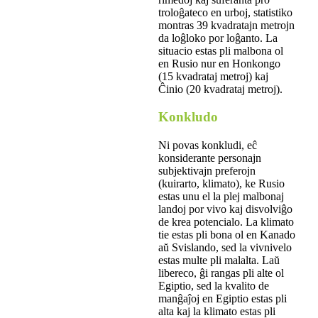
troloĝateco en urboj, statistiko
montras 39 kvadratajn metrojn
da loĝloko por loĝanto. La
situacio estas pli malbona ol
en Rusio nur en Honkongo
(15 kvadrataj metroj) kaj
Ĉinio (20 kvadrataj metroj).
Konkludo
Ni povas konkludi, eĉ
konsiderante personajn
subjektivajn preferojn
(kuirarto, klimato), ke Rusio
estas unu el la plej malbonaj
landoj por vivo kaj disvolviĝo
de krea potencialo. La klimato
tie estas pli bona ol en Kanado
aŭ Svislando, sed la vivnivelo
estas multe pli malalta. Laŭ
libereco, ĝi rangas pli alte ol
Egiptio, sed la kvalito de
manĝaĵoj en Egiptio estas pli
alta kaj la klimato estas pli