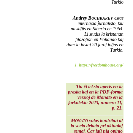
Turkio
Andrey B
estas
OCHKAREV
internacia ĵurnalisto, kiu
naskiĝis en Siberio en 1964.
Li studis la kristanan
filozofion en Pollando kaj
dum la lastaj 20 jaroj loĝas en
Turkio.
1.
https://freedomhouse.org/
Tiu ĉi teksto aperis en la
presita kaj en la PDF-forma
versioj de Monato en la
jarkolekto 2023
, numero 11,
p. 21.
M
volas kontribui al
ONATO
la socia debato pri aktualaj
temoj. Ĉar laŭ nia opinio