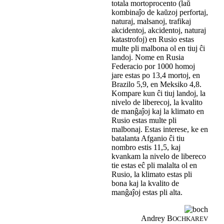
totala mortoprocento (laŭ
kombinaĵo de kaŭzoj perfortaj,
naturaj, malsanoj, trafikaj
akcidentoj, akcidentoj, naturaj
katastrofoj) en Rusio estas
multe pli malbona ol en tiuj ĉi
landoj. Nome en Rusia
Federacio por 1000 homoj
jare estas po 13,4 mortoj, en
Brazilo 5,9, en Meksiko 4,8.
Kompare kun ĉi tiuj landoj, la
nivelo de liberecoj, la kvalito
de manĝaĵoj kaj la klimato en
Rusio estas multe pli
malbonaj. Estas interese, ke en
batalanta Afganio ĉi tiu
nombro estis 11,5, kaj
kvankam la nivelo de libereco
tie estas eĉ pli malalta ol en
Rusio, la klimato estas pli
bona kaj la kvalito de
manĝaĵoj estas pli alta.
Andrey B
OCHKAREV