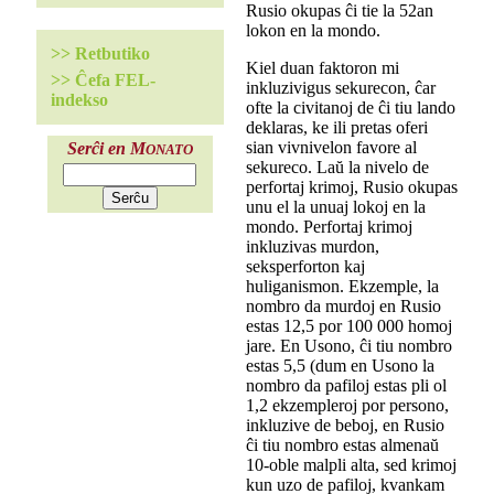
Rusio okupas ĉi tie la 52an
lokon en la mondo.
>> Retbutiko
Kiel duan faktoron mi
>> Ĉefa FEL-
inkluzivigus sekurecon, ĉar
indekso
ofte la civitanoj de ĉi tiu lando
deklaras, ke ili pretas oferi
sian vivnivelon favore al
Serĉi en M
ONATO
sekureco. Laŭ la nivelo de
perfortaj krimoj, Rusio okupas
unu el la unuaj lokoj en la
mondo. Perfortaj krimoj
inkluzivas murdon,
seksperforton kaj
huliganismon. Ekzemple, la
nombro da murdoj en Rusio
estas 12,5 por 100 000 homoj
jare. En Usono, ĉi tiu nombro
estas 5,5 (dum en Usono la
nombro da pafiloj estas pli ol
1,2 ekzempleroj por persono,
inkluzive de beboj, en Rusio
ĉi tiu nombro estas almenaŭ
10-oble malpli alta, sed krimoj
kun uzo de pafiloj, kvankam