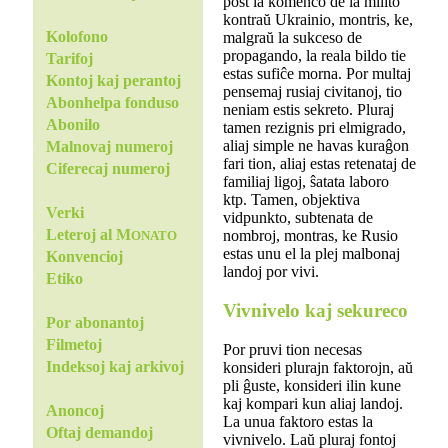
post la komenco de la milito
kontraŭ Ukrainio, montris, ke,
Kolofono
malgraŭ la sukceso de
propagando, la reala bildo tie
Tarifoj
estas sufiĉe morna. Por multaj
Kontoj kaj perantoj
pensemaj rusiaj civitanoj, tio
Abonhelpa fonduso
neniam estis sekreto. Pluraj
Abonilo
tamen rezignis pri elmigrado,
aliaj simple ne havas kuraĝon
Malnovaj numeroj
fari tion, aliaj estas retenataj de
Ciferecaj numeroj
familiaj ligoj, ŝatata laboro
ktp. Tamen, objektiva
Verki
vidpunkto, subtenata de
Leteroj al M
nombroj, montras, ke Rusio
ONATO
estas unu el la plej malbonaj
Konvencioj
landoj por vivi.
Etiko
Vivnivelo kaj sekureco
Por abonantoj
Filmetoj
Por pruvi tion necesas
Indeksoj kaj arkivoj
konsideri plurajn faktorojn, aŭ
pli ĝuste, konsideri ilin kune
kaj kompari kun aliaj landoj.
Anoncoj
La unua faktoro estas la
Oftaj demandoj
vivnivelo. Laŭ pluraj fontoj