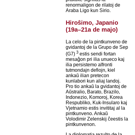
renormaligon de rilatoj de
Araba Ligo kun Sirio.
Hiroŝimo, Japanio
(19a–21a de majo)
La celo de la pintkunveno de
gvidantoj de la Grupo de Sep
3
(G7)
estis sendi fortan
mesaĝon pri ilia unueco kaj
ilia persistemo alfronti
tutmondajn defiojn, kiel
ankaŭ ilian pretecon
kunlabori kun aliaj landoj.
Pro tio ankaŭ la gvidantoj de
Aŭstralio, Barato, Brazilo,
Indonezio, Komoroj, Korea
Respubliko, Kuk-Insularo kaj
Vjetnamio estis invititaj al la
pintkunveno. Ankaŭ
Volodimir Zelenskij ĉeestis la
pintkunvenon.
La diplomatia rezulto de la