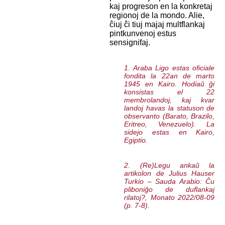
kaj progreson en la konkretaj
regionoj de la mondo. Alie,
ĉiuj ĉi tiuj majaj multflankaj
pintkunvenoj estus
sensignifaj.
1. Araba Ligo estas oficiale
fondita la 22an de marto
1945 en Kairo. Hodiaŭ ĝi
konsistas el 22
membrolandoj, kaj kvar
landoj havas la statuson de
observanto (Barato, Brazilo,
Eritreo, Venezuelo). La
sidejo estas en Kairo,
Egiptio.
2. (Re)Legu ankaŭ la
artikolon de Julius Hauser
Turkio – Sauda Arabio: Ĉu
pliboniĝo de duflankaj
rilatoj?
, Monato 2022/08-09
(p. 7-8).