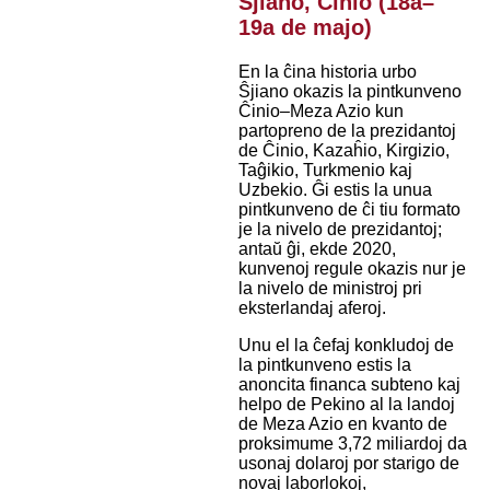
Ŝjiano, Ĉinio (18a–
19a de majo)
En la ĉina historia urbo
Ŝjiano okazis la pintkunveno
Ĉinio–Meza Azio kun
partopreno de la prezidantoj
de Ĉinio, Kazaĥio, Kirgizio,
Taĝikio, Turkmenio kaj
Uzbekio. Ĝi estis la unua
pintkunveno de ĉi tiu formato
je la nivelo de prezidantoj;
antaŭ ĝi, ekde 2020,
kunvenoj regule okazis nur je
la nivelo de ministroj pri
eksterlandaj aferoj.
Unu el la ĉefaj konkludoj de
la pintkunveno estis la
anoncita financa subteno kaj
helpo de Pekino al la landoj
de Meza Azio en kvanto de
proksimume 3,72 miliardoj da
usonaj dolaroj por starigo de
novaj laborlokoj,