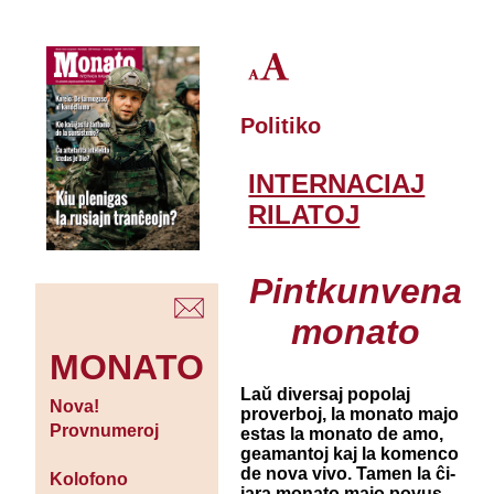
Politiko
INTERNACIAJ
RILATOJ
Pintkunvena
monato
MONATO
Laŭ diversaj popolaj
Nova!
proverboj, la monato majo
Provnumeroj
estas la monato de amo,
geamantoj kaj la komenco
de nova vivo. Tamen la ĉi-
Kolofono
jara monato majo povus