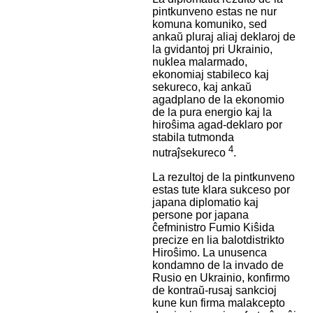
pintkunveno estas ne nur
komuna komuniko, sed
ankaŭ pluraj aliaj deklaroj de
la gvidantoj pri Ukrainio,
nuklea malarmado,
ekonomiaj stabileco kaj
sekureco, kaj ankaŭ
agadplano de la ekonomio
de la pura energio kaj la
hiroŝima agad-deklaro por
stabila tutmonda
4
nutraĵsekureco
.
La rezultoj de la pintkunveno
estas tute klara sukceso por
japana diplomatio kaj
persone por japana
ĉefministro Fumio Kiŝida
precize en lia balotdistrikto
Hiroŝimo. La unusenca
kondamno de la invado de
Rusio en Ukrainio, konfirmo
de kontraŭ-rusaj sankcioj
kune kun firma malakcepto