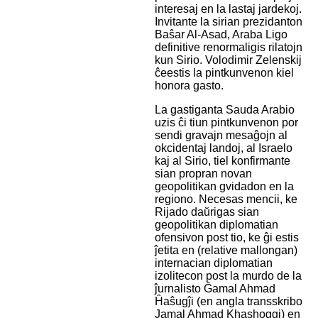
interesaj en la lastaj jardekoj.
Invitante la sirian prezidanton
Baŝar Al-Asad, Araba Ligo
definitive renormaligis rilatojn
kun Sirio. Volodimir Zelenskij
ĉeestis la pintkunvenon kiel
honora gasto.
La gastiganta Sauda Arabio
uzis ĉi tiun pintkunvenon por
sendi gravajn mesaĝojn al
okcidentaj landoj, al Israelo
kaj al Sirio, tiel konfirmante
sian propran novan
geopolitikan gvidadon en la
regiono. Necesas mencii, ke
Rijado daŭrigas sian
geopolitikan diplomatian
ofensivon post tio, ke ĝi estis
ĵetita en (relative mallongan)
internacian diplomatian
izolitecon post la murdo de la
ĵurnalisto Ĝamal Ahmad
Ĥaŝugĵi (en angla transskribo
Jamal Ahmad Khashoggi) en