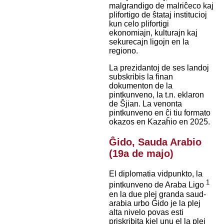
malgrandigo de malriĉeco kaj
plifortigo de ŝtataj institucioj
kun celo plifortigi
ekonomiajn, kulturajn kaj
sekurecajn ligojn en la
regiono.
La prezidantoj de ses landoj
subskribis la finan
dokumenton de la
pintkunveno, la t.n. eklaron
de Ŝjian. La venonta
pintkunveno en ĉi tiu formato
okazos en Kazaĥio en 2025.
Ĝido, Sauda Arabio
(19a de majo)
El diplomatia vidpunkto, la
1
pintkunveno de Araba Ligo
en la due plej granda saud-
arabia urbo Ĝido je la plej
alta nivelo povas esti
priskribita kiel unu el la plej