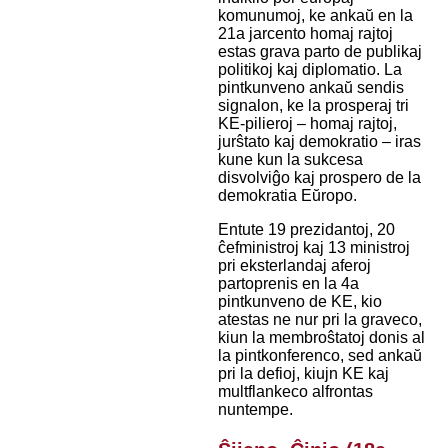
komunumoj, ke ankaŭ en la
21a jarcento homaj rajtoj
estas grava parto de publikaj
politikoj kaj diplomatio. La
pintkunveno ankaŭ sendis
signalon, ke la prosperaj tri
KE-pilieroj – homaj rajtoj,
jurŝtato kaj demokratio – iras
kune kun la sukcesa
disvolviĝo kaj prospero de la
demokratia Eŭropo.
Entute 19 prezidantoj, 20
ĉefministroj kaj 13 ministroj
pri eksterlandaj aferoj
partoprenis en la 4a
pintkunveno de KE, kio
atestas ne nur pri la graveco,
kiun la membroŝtatoj donis al
la pintkonferenco, sed ankaŭ
pri la defioj, kiujn KE kaj
multflankeco alfrontas
nuntempe.