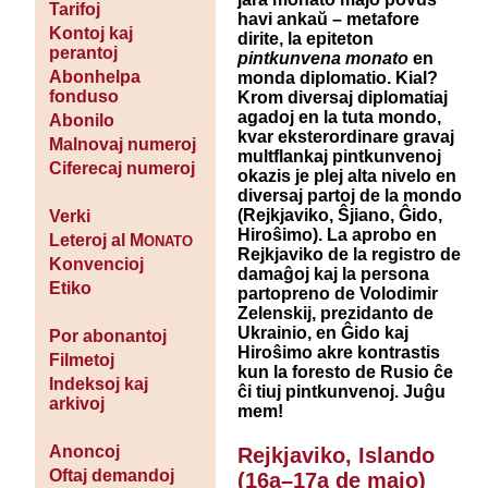
Tarifoj
havi ankaŭ – metafore
Kontoj kaj
dirite, la epiteton
perantoj
pintkunvena monato
en
Abonhelpa
monda diplomatio. Kial?
fonduso
Krom diversaj diplomatiaj
agadoj en la tuta mondo,
Abonilo
kvar eksterordinare gravaj
Malnovaj numeroj
multflankaj pintkunvenoj
Ciferecaj numeroj
okazis je plej alta nivelo en
diversaj partoj de la mondo
(Rejkjaviko, Ŝjiano, Ĝido,
Verki
Hiroŝimo). La aprobo en
Leteroj al M
ONATO
Rejkjaviko de la registro de
Konvencioj
damaĝoj kaj la persona
Etiko
partopreno de Volodimir
Zelenskij, prezidanto de
Ukrainio, en Ĝido kaj
Por abonantoj
Hiroŝimo akre kontrastis
Filmetoj
kun la foresto de Rusio ĉe
Indeksoj kaj
ĉi tiuj pintkunvenoj. Juĝu
arkivoj
mem!
Anoncoj
Rejkjaviko, Islando
Oftaj demandoj
(16a–17a de majo)