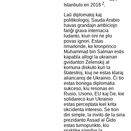
2
Istanbulo en 2018
.
Laŭ diplomatoj kaj
politikologoj, Sauda Arabio
havas grandajn ambiciojn
fariĝi grava internacia
ludanto, kiun oni ne plu
povas ignori. Estas
rimarkinde, ke kronprinco
Muhammad bin Salman estis
kapabla allogi la ukrainan
gvidanton Zelenskij al
komuna diskuto kun la
ŝtatestroj, kiuj ne estas klaraj
aliancanoj de Ukrainio. Ĉi tio
estas bonega diplomatia
sukceso, kiu resonas en
Rusio, Usono, EU kaj ĉie, kie
solidareco kun Ukrainio
estas perceptata kiel krita
okcidenta intereso. Se tion
diri simple, la invito de la siria
prezidanto Assad al Ĝido
estas turnopunkto, kiu
praktike signifas la