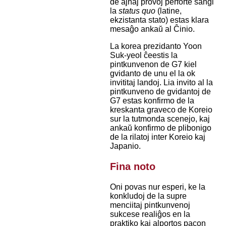
de ajnaj provoj perforte ŝanĝi
la
status quo
(latine,
ekzistanta stato) estas klara
mesaĝo ankaŭ al Ĉinio.
La korea prezidanto Yoon
Suk-yeol ĉeestis la
pintkunvenon de G7 kiel
gvidanto de unu el la ok
invititaj landoj. Lia invito al la
pintkunveno de gvidantoj de
G7 estas konfirmo de la
kreskanta graveco de Koreio
sur la tutmonda scenejo, kaj
ankaŭ konfirmo de plibonigo
de la rilatoj inter Koreio kaj
Japanio.
Fina noto
Oni povas nur esperi, ke la
konkludoj de la supre
menciitaj pintkunvenoj
sukcese realiĝos en la
praktiko kaj alportos pacon