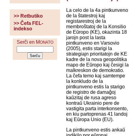
La celo de la 4a pintkunveno
de la ŝtatestroj kaj
>> Retbutiko
registarestroj de la
>> Ĉefa FEL-
membroŝtatoj de la Konsilio
indekso
de Eŭropo (KE), okazinta 18
jarojn post la lasta
Serĉi en M
ONATO
pintkunveno en Varsovio
(2005), estis starigi la
strategiajn prioritatojn de KE
kadre de la nova geopolitika
mapo de Eŭropo kaj ĉesigi la
malkreskon de demokratio.
La ĉefa temo kaj samtempe
la konkludo de la
pintkunveno estis la starigo
de registro de damaĝoj
kaŭzitaj de rusa agreso
kontraŭ Ukrainio pere de
vastigita parta interkonsento,
en kiu partoprenas 41 landoj
kaj Eŭropa Unio (EU).
La pintkunveno estis ankaŭ
indikilo por eŭropaj