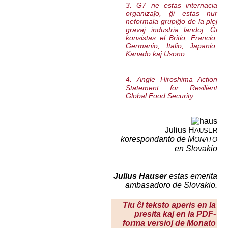
3. G7 ne estas internacia
organizaĵo, ĝi estas nur
neformala grupiĝo de la plej
gravaj industria landoj. Ĝi
konsistas el Britio, Francio,
Germanio, Italio, Japanio,
Kanado kaj Usono.
4. Angle
Hiroshima Action
Statement for Resilient
Global Food Security
.
Julius H
AUSER
korespondanto de M
ONATO
en Slovakio
Julius Hauser
estas emerita
ambasadoro de Slovakio.
Tiu ĉi teksto aperis en la
presita kaj en la PDF-
forma versioj de Monato