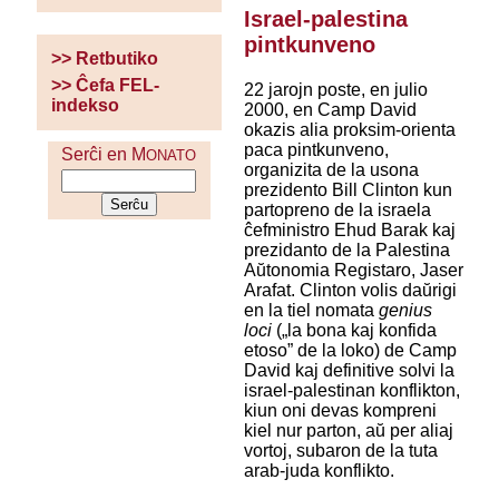
Israel-palestina
pintkunveno
>> Retbutiko
>> Ĉefa FEL-
22 jarojn poste, en julio
indekso
2000, en Camp David
okazis alia proksim-orienta
paca pintkunveno,
Serĉi en M
ONATO
organizita de la usona
prezidento Bill Clinton kun
partopreno de la israela
ĉefministro Ehud Barak kaj
prezidanto de la Palestina
Aŭtonomia Registaro, Jaser
Arafat. Clinton volis daŭrigi
en la tiel nomata
genius
loci
(„la bona kaj konfida
etoso” de la loko) de Camp
David kaj definitive solvi la
israel-palestinan konflikton,
kiun oni devas kompreni
kiel nur parton, aŭ per aliaj
vortoj, subaron de la tuta
arab-juda konflikto.