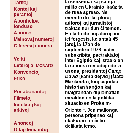
la sensenca kaj sanga
Tarifoj
milito en Ukrainio, kaŭzita
Kontoj kaj
de rusa agreso. Ne
perantoj
mirinde do, ke pluraj
Abonhelpa
aŭtoroj kaj ĵurnalistoj
fonduso
traktas nur tiun ĉi temon.
Abonilo
En kirlo de tiuj aferoj oni
iel forgesis, ke antaŭ 45
Malnovaj numeroj
jaroj, la 17an de
Ciferecaj numeroj
septembro 1978, estis
subskribitaj pactraktatoj
Verki
inter Egiptio kaj Israelo en
Leteroj al M
la somera restadejo de la
ONATO
usonaj prezidantoj
Camp
Konvencioj
David
[kamp dejvid] (ŝtato
Etiko
Marilando), kiuj signifas
historian ŝanĝon kaj
Por abonantoj
malgrandan diplomatian
miraklon en la politika
Filmetoj
situacio en Proksim-
Indeksoj kaj
1
Oriento
. Jen mallonga
arkivoj
persona pripenso kaj
ekskurso pri ĉi tiu
Anoncoj
delikata temo.
Oftaj demandoj