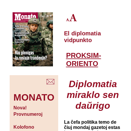
El diplomatia
vidpunkto
PROKSIM-
ORIENTO
Diplomatia
miraklo sen
MONATO
daŭrigo
Nova!
Provnumeroj
La ĉefa politika temo de
Kolofono
ĉiuj mondaj gazetoj estas