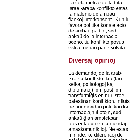
La ĉefa motivo de la tuta
israel-araba konflikto estas
la malemo de ambaŭ
flankoj interkonsenti. Kun iu
favora politika konstelacio
de ambaŭ partioj, sed
ankaŭ de la internacia
sceno, tiu konflikto povus
esti almenaŭ parte solvita.
Diversaj opinioj
La demandoj de la arab-
israela konflikto, kiu (laŭ
kelkaj politologoj kaj
diplomatoj) iom post iom
transformiĝis en nur israel-
palestinan konflikton, influis
ne nur mondan politikon kaj
internaciajn rilatojn, sed
ankaŭ ĝian ampleksan
prezentadon en la mondaj
amaskomunikiloj. Ne estas
mirinde, ke diferencoj de