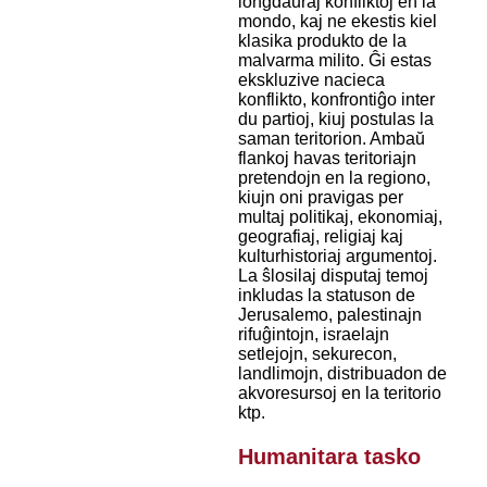
longdaŭraj konfliktoj en la
mondo, kaj ne ekestis kiel
klasika produkto de la
malvarma milito. Ĝi estas
ekskluzive nacieca
konflikto, konfrontiĝo inter
du partioj, kiuj postulas la
saman teritorion. Ambaŭ
flankoj havas teritoriajn
pretendojn en la regiono,
kiujn oni pravigas per
multaj politikaj, ekonomiaj,
geografiaj, religiaj kaj
kulturhistoriaj argumentoj.
La ŝlosilaj disputaj temoj
inkludas la statuson de
Jerusalemo, palestinajn
rifuĝintojn, israelajn
setlejojn, sekurecon,
landlimojn, distribuadon de
akvoresursoj en la teritorio
ktp.
Humanitara tasko