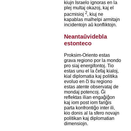
kiujn Israelo ignoras en la
plej multaj okazoj, kaj el
2
pacmisioj
, kiuj ne
kapablas malhelpi armitajn
incidentojn aŭ konfliktojn.
Neantaŭvidebla
estonteco
Proksim-Oriento estas
grava regiono por la mondo
pro siaj energifontoj. Tio
estas unu el la ĉefaj kialoj,
kial diplomatia kaj politika
evoluo en ĉi tiu regiono
estas atente observataj de
mondaj potencoj. Ĝi
reflektas ilian engaĝiĝon
kaj iom post iom fariĝis
parta konfrontiĝo inter ili,
kio donis al la sfero novajn
politikan kaj diplomatian
dimensiojn.