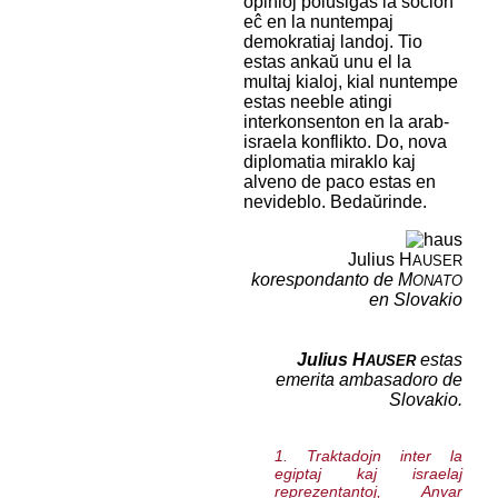
opinioj polusigas la socion
eĉ en la nuntempaj
demokratiaj landoj. Tio
estas ankaŭ unu el la
multaj kialoj, kial nuntempe
estas neeble atingi
interkonsenton en la arab-
israela konflikto. Do, nova
diplomatia miraklo kaj
alveno de paco estas en
nevideblo. Bedaŭrinde.
Julius H
AUSER
korespondanto de M
ONATO
en Slovakio
Julius H
estas
AUSER
emerita ambasadoro de
Slovakio.
1. Traktadojn inter la
egiptaj kaj israelaj
reprezentantoj, Anvar