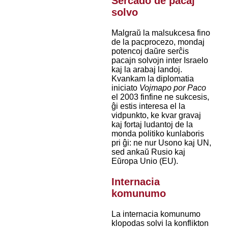
Serĉado de pacaj
solvo
Malgraŭ la malsukcesa fino
de la pacprocezo, mondaj
potencoj daŭre serĉis
pacajn solvojn inter Israelo
kaj la arabaj landoj.
Kvankam la diplomatia
iniciato
Vojmapo por Paco
el 2003 finfine ne sukcesis,
ĝi estis interesa el la
vidpunkto, ke kvar gravaj
kaj fortaj ludantoj de la
monda politiko kunlaboris
pri ĝi: ne nur Usono kaj UN,
sed ankaŭ Rusio kaj
Eŭropa Unio (EU).
Internacia
komunumo
La internacia komunumo
klopodas solvi la konflikton