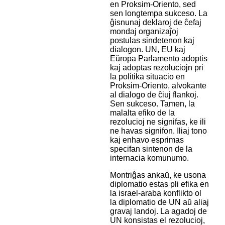
en Proksim-Oriento, sed
sen longtempa sukceso. La
ĝisnunaj deklaroj de ĉefaj
mondaj organizaĵoj
postulas sindetenon kaj
dialogon. UN, EU kaj
Eŭropa Parlamento adoptis
kaj adoptas rezoluciojn pri
la politika situacio en
Proksim-Oriento, alvokante
al dialogo de ĉiuj flankoj.
Sen sukceso. Tamen, la
malalta efiko de la
rezolucioj ne signifas, ke ili
ne havas signifon. Iliaj tono
kaj enhavo esprimas
specifan sintenon de la
internacia komunumo.
Montriĝas ankaŭ, ke usona
diplomatio estas pli efika en
la israel-araba konflikto ol
la diplomatio de UN aŭ aliaj
gravaj landoj. La agadoj de
UN konsistas el rezolucioj,