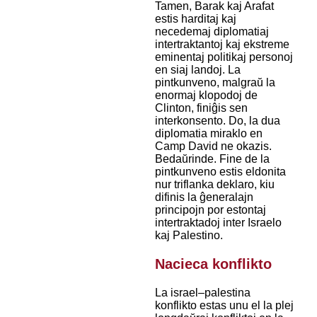
Tamen, Barak kaj Arafat
estis harditaj kaj
necedemaj diplomatiaj
intertraktantoj kaj ekstreme
eminentaj politikaj personoj
en siaj landoj. La
pintkunveno, malgraŭ la
enormaj klopodoj de
Clinton, finiĝis sen
interkonsento. Do, la dua
diplomatia miraklo en
Camp David ne okazis.
Bedaŭrinde. Fine de la
pintkunveno estis eldonita
nur triflanka deklaro, kiu
difinis la ĝeneralajn
principojn por estontaj
intertraktadoj inter Israelo
kaj Palestino.
Nacieca konflikto
La israel–palestina
konflikto estas unu el la plej