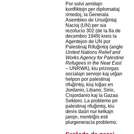
Por solvi armitajn
konfliktojn per diplomatiaj
rimedoj, la Ĝenerala
Asembleo de Unuiĝintaj
Nacioj (UN) per sia
rezolucio 302 (de la 8a de
decembro 1949) kreis la
Agentejon de UN por
Palestinaj Rifuĝintoj (angle
United Nations Relief and
Works Agency for Palestine
Refugees in the Near East
– UNRWA), kiu prizorgas
socialajn servojn kaj urĝan
helpon por palestinaj
rifuĝintoj, kiuj loĝas en
Jordanio, Libano, Sirio,
Cisjordanio kaj la Gazaa
Sektoro. La problemo pri
palestinaj rifuĝintoj, kiu
devis daŭri nur kelkajn
jarojn, montriĝis esti
plurgeneracia problemo.