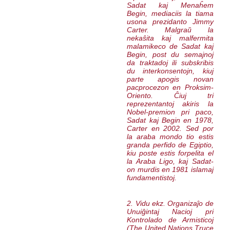
Sadat kaj Menaĥem
Begin, mediaciis la tiama
usona prezidanto Jimmy
Carter. Malgraŭ la
nekaŝita kaj malfermita
malamikeco de Sadat kaj
Begin, post du semajnoj
da traktadoj ili subskribis
du interkonsentojn, kiuj
parte apogis novan
pacprocezon en Proksim-
Oriento. Ĉiuj tri
reprezentantoj akiris la
Nobel-premion pri paco,
Sadat kaj Begin en 1978,
Carter en 2002. Sed por
la araba mondo tio estis
granda perfido de Egiptio,
kiu poste estis forpelita el
la Araba Ligo, kaj Sadat-
on murdis en 1981 islamaj
fundamentistoj.
2. Vidu ekz. Organizaĵo de
Unuiĝintaj Nacioj pri
Kontrolado de Armisticoj
(
The United Nations Truce