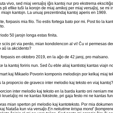
uta vivo, sed miaj versaĵoj iĝis kantoj nur pro ekstrema eksciti
 pli efike tuŝi la korojn de miaj amikoj per miaj versaĵoj, se mi 
 miajn kantojn. La unuaj prezentindaj kantoj aperis en 1969.
, forpasis mia filo. Tio estis fortega bato por mi. Post tio la ka
to.
odo 50 jarojn longa estas finita.
e sciis pri via perdo, mian kondolencon al vi! Ĉu vi permesas dem
 aŭ ia akcidento?
o forpasis en oktobro 2019, en la aĝo de 42 jaroj, pro malsano.
, ke la kantoj foriris nun. Sed ĉu eble aliaj kantistoj kantas viajn 
mart kaj Mikaelo Povorin komponis melodiojn por kelkaj miaj tek
s la proporcio de graveco inter melodio kaj teksto en viaj kantoj
orcion inter melodio kaj teksto en la barda kanto oni neniam mez
i kruelaĵoj mi ne kantas fokstrote, pri gaja festo mi ne kantas fu
ras mian sperton pri melodio kaj kantoteksto. Por mia dokumen
kaj Nataŝa kun via versaĵo
En nekutime krispa mond'
(kompreneb