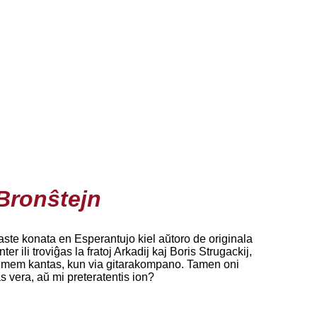
 Bronŝtejn
vaste konata en Esperantujo kiel aŭtoro de originala
er ili troviĝas la fratoj Arkadij kaj Boris Strugackij,
 vi mem kantas, kun via gitarakompano. Tamen oni
as vera, aŭ mi preteratentis ion?