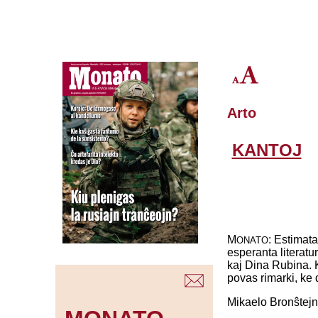
Arto
KANTOJ
M
: Estimata
ONATO
esperanta literatur
kaj Dina Rubina. K
povas rimarki, ke d
Mikaelo Bronŝtejn: