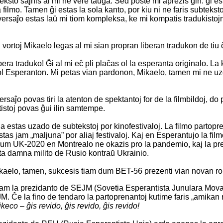
teksto ŝajnis al mi ne vere taŭga. Sed poste mi aprezis ĝin: ĝi es
 filmo. Tamen ĝi estas la sola kanto, por kiu ni ne faris subtekst
 versaĵo estas laŭ mi tiom kompleksa, ke mi kompatis tradukistojn
vortoj Mikaelo legas al mi sian propran liberan tradukon de tiu ĉ
ibera traduko! Ĝi al mi eĉ pli plaĉas ol la esperanta originalo. L
ol Esperanton. Mi petas vian pardonon, Mikaelo, tamen mi ne uzos
versaĵo povas tiri la atenton de spektantoj for de la filmbildoj, d
istoj povas ĝui ilin samtempe.
 estas uzado de subtekstoj por kinofestivaloj. La filmo partopre
stas jam „maljuna” por aliaj festivaloj. Kaj en Esperantujo la fil
dum UK-2020 en Montrealo ne okazis pro la pandemio, kaj la pr
ta damna milito de Rusio kontraŭ Ukrainio.
Mikaelo, tamen, sukcesis tiam dum BET-56 prezenti vian novan 
s iam la prezidanto de SEJM (Sovetia Esperantista Junulara Movad
M. Ĉe la fino de tendaro la partoprenantoj kutime faris „amikan
co – ĝis revido, ĝis revido, ĝis revido!