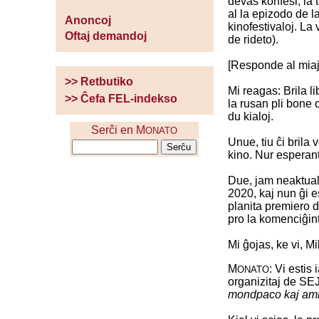
devas konfesi, la 
al la epizodo de la
Anoncoj
kinofestivaloj. La
Oftaj demandoj
de rideto).
[Responde al miaj 
>> Retbutiko
Mi reagas: Brila l
>> Ĉefa FEL-indekso
la rusan pli bone 
du kialoj.
Serĉi en M
ONATO
Unue, tiu ĉi brila 
kino. Nur esperant
Due, jam neaktuala
2020, kaj nun ĝi e
planita premiero 
pro la komenciĝin
Mi ĝojas, ke vi, 
M
: Vi esti
ONATO
organizitaj de SEJ
mondpaco kaj amike