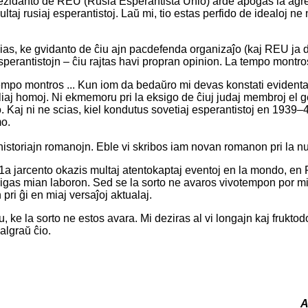
prezidanto de REU (Rusia Esperantista Unio) arde apogas la agre
ltaj rusiaj esperantistoj. Laŭ mi, tio estas perfido de idealoj 
ias, ke gvidanto de ĉiu ajn pacdefenda organizaĵo (kaj REU ja d
perantistojn – ĉiu rajtas havi propran opinion. La tempo montros
tempo montros ... Kun iom da bedaŭro mi devas konstati evidenta
iaj homoj. Ni ekmemoru pri la eksigo de ĉiuj judaj membroj el g
. Kaj ni ne scias, kiel kondutus sovetiaj esperantistoj en 1939–40,
mo.
 historiajn romanojn. Eble vi skribos iam novan romanon pri la n
1a jarcento okazis multaj atentokaptaj eventoj en la mondo, en 
iligas mian laboron. Sed se la sorto ne avaros vivotempon por m
 pri ĝi en miaj versaĵoj aktualaj.
u, ke la sorto ne estos avara. Mi deziras al vi longajn kaj frukto
algraŭ ĉio.
A