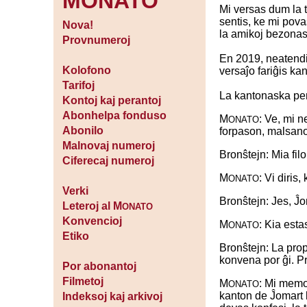
MONATO
Mi versas dum la t
sentis, ke mi povas
Nova!
la amikoj bezonas
Provnumeroj
En 2019, neatendite
Kolofono
versaĵo fariĝis kan
Tarifoj
La kantonaska peri
Kontoj kaj perantoj
Abonhelpa fonduso
M
: Ve, mi n
ONATO
Abonilo
forpason, malsano
Malnovaj numeroj
Bronŝtejn: Mia fil
Ciferecaj numeroj
M
: Vi diris
ONATO
Verki
Bronŝtejn: Jes, Ĵo
Leteroj al M
ONATO
Konvencioj
M
: Kia esta
ONATO
Etiko
Bronŝtejn: La prop
konvena por ĝi. Pr
Por abonantoj
Filmetoj
M
: Mi memo
ONATO
kanton de Ĵomart 
Indeksoj kaj arkivoj