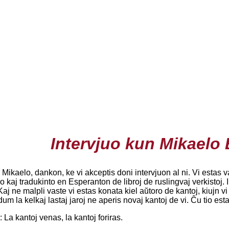
Intervjuo kun Mikaelo
 Mikaelo, dankon, ke vi akceptis doni intervjuon al ni. Vi estas 
o kaj tradukinto en Esperanton de libroj de ruslingvaj verkistoj. Int
aj ne malpli vaste vi estas konata kiel aŭtoro de kantoj, kiujn
um la kelkaj lastaj jaroj ne aperis novaj kantoj de vi. Ĉu tio est
 La kantoj venas, la kantoj foriras.