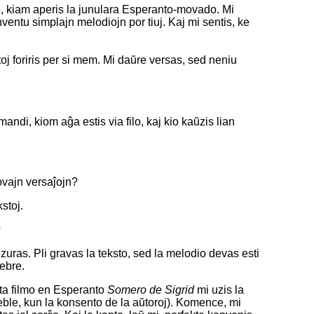
ĝo, kiam aperis la junulara Esperanto-movado. Mi
inventu simplajn melodiojn por tiuj. Kaj mi sentis, ke
ntoj foriris per si mem. Mi daŭre versas, sed neniu
andi, kiom aĝa estis via filo, kaj kio kaŭzis lian
novajn versaĵojn?
stoj.
?
uras. Pli gravas la teksto, sed la melodio devas esti
nebre.
ta filmo en Esperanto
Somero de Sigrid
mi uzis la
le, kun la konsento de la aŭtoroj). Komence, mi