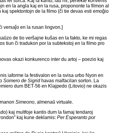
tas iel sorĉa. Kaj la kanto, laŭ mi, perfekte konvenis
ojn en la angla kaj en la rusa, propononte la filmon al
 kaj spektontojn de la filmo (ĉi tie devas esti emoĝio
i versaĵo en la rusan lingvon.]
a kaŭzo de tio verŝajne kuŝas en la fakto, ke mi regas
 tiun ĉi tradukon por la subtekstoj en la filmo pro
o povas okazi konkurenco inter du artoj – poezio kaj
nis iaforme la festivalon en la svisa urbo Nyon en
mo
Somero de Sigrid
havas malfacilan sorton. La
emiero dum BET-56 en Klajpedo (Litovio) ne okazis
romanon
Simeono
, almenaŭ virtuale.
o) kaj multfoje kantis dum la famaj tendaroj
 rondon” kaj kune deklamis:
Per Esperanto por