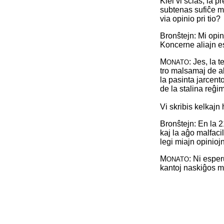
Kiel vi scias, la 
subtenas sufiĉe mu
via opinio pri tio?
Bronŝtejn: Mi opin
Koncerne aliajn es
M
: Jes, la 
ONATO
tro malsamaj de al
la pasinta jarcento
de la stalina reĝi
Vi skribis kelkajn
Bronŝtejn: En la 2
kaj la aĝo malfac
legi miajn opiniojn
M
: Ni esper
ONATO
kantoj naskiĝos m