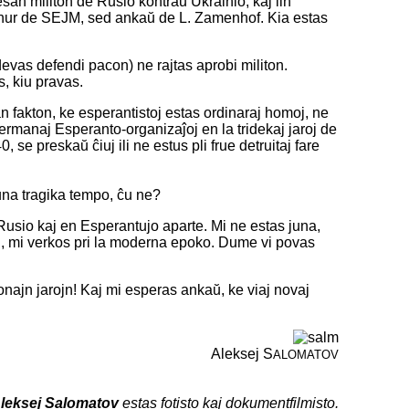
san militon de Rusio kontraŭ Ukrainio, kaj lin
ne nur de SEJM, sed ankaŭ de L. Zamenhof. Kia estas
evas defendi pacon) ne rajtas aprobi militon.
, kiu pravas.
n fakton, ke esperantistoj estas ordinaraj homoj, ne
ermanaj Esperanto-organizaĵoj en la tridekaj jaroj de
 se preskaŭ ĉiuj ili ne estus pli frue detruitaj fare
una tragika tempo, ĉu ne?
Rusio kaj en Esperantujo aparte. Mi ne estas juna,
i, mi verkos pri la moderna epoko. Dume vi povas
donajn jarojn! Kaj mi esperas ankaŭ, ke viaj novaj
Aleksej S
ALOMATOV
leksej Salomatov
estas fotisto kaj dokumentfilmisto.