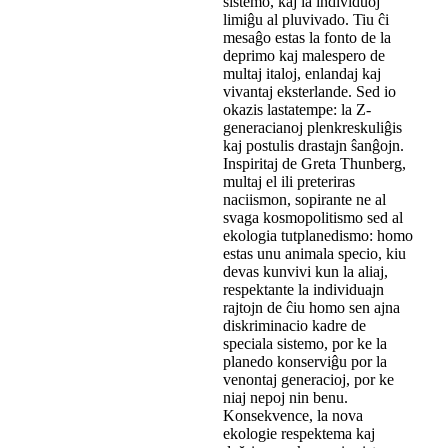
sistemo, kaj la individuoj
limiĝu al pluvivado. Tiu ĉi
mesaĝo estas la fonto de la
deprimo kaj malespero de
multaj italoj, enlandaj kaj
vivantaj eksterlande. Sed io
okazis lastatempe: la Z-
generacianoj plenkreskuliĝis
kaj postulis drastajn ŝanĝojn.
Inspiritaj de Greta Thunberg,
multaj el ili preteriras
naciismon, sopirante ne al
svaga kosmopolitismo sed al
ekologia tutplanedismo: homo
estas unu animala specio, kiu
devas kunvivi kun la aliaj,
respektante la individuajn
rajtojn de ĉiu homo sen ajna
diskriminacio kadre de
speciala sistemo, por ke la
planedo konserviĝu por la
venontaj generacioj, por ke
niaj nepoj nin benu.
Konsekvence, la nova
ekologie respektema kaj