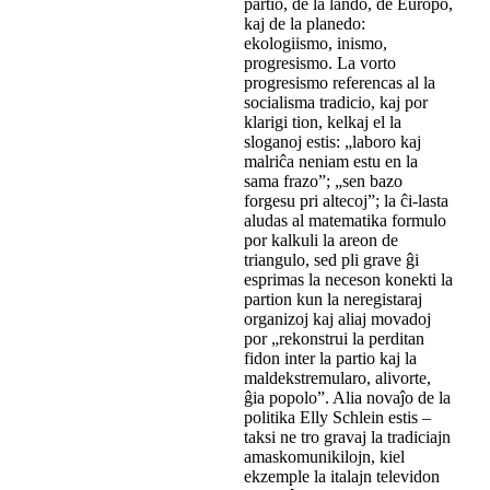
partio, de la lando, de Eŭropo,
kaj de la planedo:
ekologiismo, inismo,
progresismo. La vorto
progresismo referencas al la
socialisma tradicio, kaj por
klarigi tion, kelkaj el la
sloganoj estis: „laboro kaj
malriĉa neniam estu en la
sama frazo”; „sen bazo
forgesu pri altecoj”; la ĉi-lasta
aludas al matematika formulo
por kalkuli la areon de
triangulo, sed pli grave ĝi
esprimas la neceson konekti la
partion kun la neregistaraj
organizoj kaj aliaj movadoj
por „rekonstrui la perditan
fidon inter la partio kaj la
maldekstremularo, alivorte,
ĝia popolo”. Alia novaĵo de la
politika Elly Schlein estis –
taksi ne tro gravaj la tradiciajn
amaskomunikilojn, kiel
ekzemple la italajn televidon