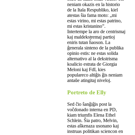
neniam okazis en la historio
de la Itala Respubliko, kiel
atestas ŝia fama moto: „mi
estas virino, mi estas patrino,
mi estas kristanino”.
Intertempe la aro de centrismaj
kaj maldekstremaj partioj
eniris tutan ĥaoson. La
ĝenerala sinteno de la publika
opinio estis: ne estas solida
alternativo al la dekstrisma
koalicio estrata de Giorgia
Meloni kaj FdI, kies
populareco altiĝis ĝis neniam
antaŭe atingitaj niveloj.
Portreto de Elly
Sed ĉio ŝanĝiĝis post la
voĉdonado interna en PD,
kiam triumfis Elena Ethel
Schlein. Ŝia patro, Melvin,
estas aŝkenaza usonano kaj
instruas politikan sciencon en