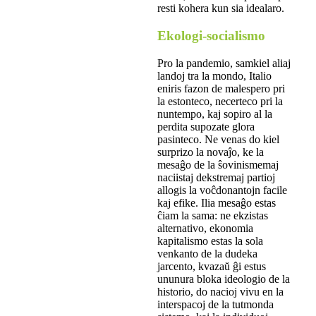
resti kohera kun sia idealaro.
Ekologi-socialismo
Pro la pandemio, samkiel aliaj
landoj tra la mondo, Italio
eniris fazon de malespero pri
la estonteco, necerteco pri la
nuntempo, kaj sopiro al la
perdita supozate glora
pasinteco. Ne venas do kiel
surprizo la novaĵo, ke la
mesaĝo de la ŝovinismemaj
naciistaj dekstremaj partioj
allogis la voĉdonantojn facile
kaj efike. Ilia mesaĝo estas
ĉiam la sama: ne ekzistas
alternativo, ekonomia
kapitalismo estas la sola
venkanto de la dudeka
jarcento, kvazaŭ ĝi estus
ununura bloka ideologio de la
historio, do nacioj vivu en la
interspacoj de la tutmonda