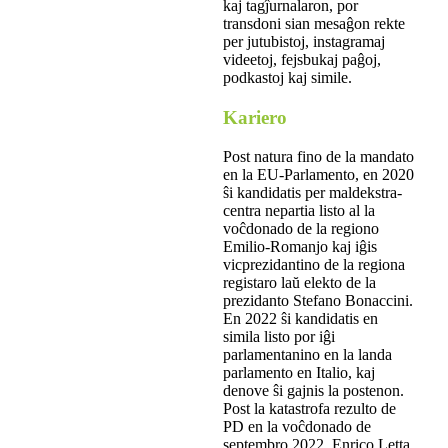
kaj tagĵurnalaron, por
transdoni sian mesaĝon rekte
per jutubistoj, instagramaj
videetoj, fejsbukaj paĝoj,
podkastoj kaj simile.
Kariero
Post natura fino de la mandato
en la EU-Parlamento, en 2020
ŝi kandidatis per maldekstra-
centra nepartia listo al la
voĉdonado de la regiono
Emilio-Romanjo kaj iĝis
vicprezidantino de la regiona
registaro laŭ elekto de la
prezidanto Stefano Bonaccini.
En 2022 ŝi kandidatis en
simila listo por iĝi
parlamentanino en la landa
parlamento en Italio, kaj
denove ŝi gajnis la postenon.
Post la katastrofa rezulto de
PD en la voĉdonado de
septembro 2022, Enrico Letta,