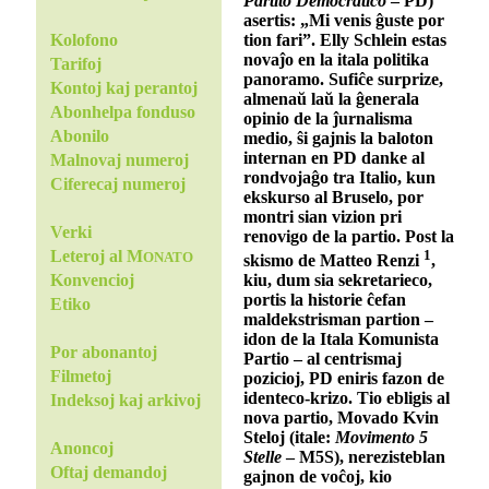
Partito Democratico
– PD)
asertis: „Mi venis ĝuste por
tion fari”. Elly Schlein estas
Kolofono
novaĵo en la itala politika
Tarifoj
panoramo. Sufiĉe surprize,
Kontoj kaj perantoj
almenaŭ laŭ la ĝenerala
Abonhelpa fonduso
opinio de la ĵurnalisma
Abonilo
medio, ŝi gajnis la baloton
internan en PD danke al
Malnovaj numeroj
rondvojaĝo tra Italio, kun
Ciferecaj numeroj
ekskurso al Bruselo, por
montri sian vizion pri
Verki
renovigo de la partio. Post la
1
Leteroj al M
ONATO
skismo de Matteo Renzi
,
kiu, dum sia sekretarieco,
Konvencioj
portis la historie ĉefan
Etiko
maldekstrisman partion –
idon de la Itala Komunista
Por abonantoj
Partio – al centrismaj
Filmetoj
pozicioj, PD eniris fazon de
identeco-krizo. Tio ebligis al
Indeksoj kaj arkivoj
nova partio, Movado Kvin
Steloj (itale:
Movimento 5
Anoncoj
Stelle
– M5S), nerezisteblan
Oftaj demandoj
gajnon de voĉoj, kio