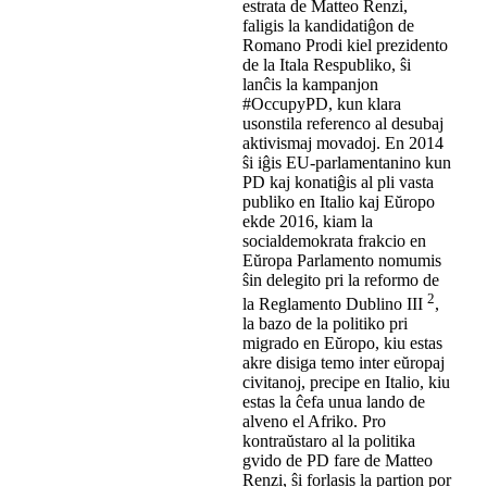
estrata de Matteo Renzi,
faligis la kandidatiĝon de
Romano Prodi kiel prezidento
de la Itala Respubliko, ŝi
lanĉis la kampanjon
#OccupyPD, kun klara
usonstila referenco al desubaj
aktivismaj movadoj. En 2014
ŝi iĝis EU-parlamentanino kun
PD kaj konatiĝis al pli vasta
publiko en Italio kaj Eŭropo
ekde 2016, kiam la
socialdemokrata frakcio en
Eŭropa Parlamento nomumis
ŝin delegito pri la reformo de
2
la Reglamento Dublino III
,
la bazo de la politiko pri
migrado en Eŭropo, kiu estas
akre disiga temo inter eŭropaj
civitanoj, precipe en Italio, kiu
estas la ĉefa unua lando de
alveno el Afriko. Pro
kontraŭstaro al la politika
gvido de PD fare de Matteo
Renzi, ŝi forlasis la partion por