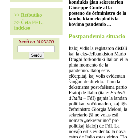
kondukis ĝian sekretarion
Giuseppe Conte al la
posteno de ĉefministro de la
>> Retbutiko
lando, kiam eksplodis la
>> Ĉefa FEL-
kovima pandemio ...
indekso
Postpandemia situacio
Serĉi en M
ONATO
Italoj vidis la registaron disfali
kaj la eks-ĉefbankiston Mario
Draghi forkonduki Italion el la
pinta momento de la
pandemio. Italoj estis
elĉerpitaj, kaj volis evidentan
ŝanĝon de direkto. Tiam la
dekstrisma post-faŝisma partio
Fratoj de Italio (itale:
Fratelli
d'Italia
– FdI) gajnis la landan
politikan voĉdonadon, kaj iĝis
ĉefministro Giorgia Meloni, la
sekretario (ŝi ne volas esti
nomata „sekretariino” pro
politikaj kialoj) de FdI. La
novaĵo estis evidenta: la nova
estro de Italio estas virino. Tio