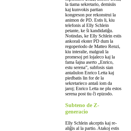
la tiama sekretario, demisiis
kaj kunvokis partian
kongreson por rekonstrui la
animon de PD. Estis li, kiu
telefonis al Elly Schlein
petante, ke ŝi kandidatiĝu.
Notindas, ke Elly Schlein estis
ankoraŭ ekster PD dum la
regoperiodo de Matteo Renzi,
kiu interalie, malgraŭ la
promesoj pri lojaleco kaj la
fama ŝajna aserto „Enrico,
estu serena”, subfosis sian
antaŭulon Enrico Letta kaj
piedbatis lin for de la
sekretarieco antaŭ iom da
jaroj; Enrico Letta ne plu estos
serena post tiu ĉi epizodo.
Subteno de Z-
generacio
Elly Schlein akceptis kaj re-
aliĝis al la partio. Atakoj estis