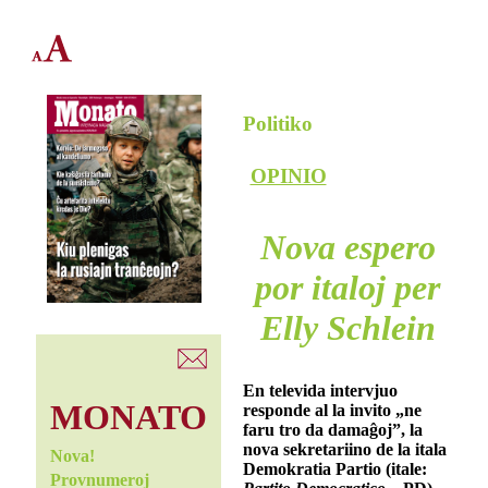
Politiko
OPINIO
Nova espero
por italoj per
Elly Schlein
En televida intervjuo
MONATO
responde al la invito „ne
faru tro da damaĝoj”, la
nova sekretariino de la itala
Nova!
Demokratia Partio (itale:
Provnumeroj