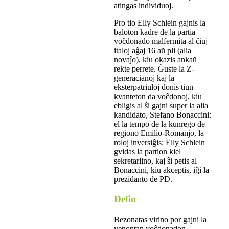
atingas individuoj.
Pro tio Elly Schlein gajnis la
baloton kadre de la partia
voĉdonado malfermita al ĉiuj
italoj aĝaj 16 aŭ pli (alia
novaĵo), kiu okazis ankaŭ
rekte perrete. Ĝuste la Z-
generacianoj kaj la
eksterpatriuloj donis tiun
kvanteton da voĉdonoj, kiu
ebligis al ŝi gajni super la alia
kandidato, Stefano Bonaccini:
el la tempo de la kunrego de
regiono Emilio-Romanjo, la
roloj inversiĝis: Elly Schlein
gvidas la partion kiel
sekretariino, kaj ŝi petis al
Bonaccini, kiu akceptis, iĝi la
prezidanto de PD.
Defio
Bezonatas virino por gajni la
venontan voĉdonadon,