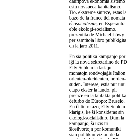
daŭripova ekonomia sistemo
estu novspeca kapitalismo.
Tio, ekstreme sinteze, estas la
bazo de la france tiel nomata
écosocialisme
, en Esperanto
eble ekologi-socialismo,
prezentita de Michael Löwy
per samtitola libro publikigita
en la jaro 2011.
En sia politika kampanjo por
iĝi la nova sekretariino de PD
Elly Schlein la lastajn
monatojn rondvojaĝis Italion
orienten-okcidenten, norden-
suden. Interese, estis nur unu
etapo ekster la lando, pli
precize en la laŭfakta politika
ĉefurbo de Eŭropo: Bruselo.
En ĉi tiu okazo, Elly Schlein
klarigis, ke ŝi konsideras sin
ekologi-socialistino. Dum la
kampanjo, ŝi uzis tri
ŝlosilvortojn por komuniki
sian politikan vizion de la