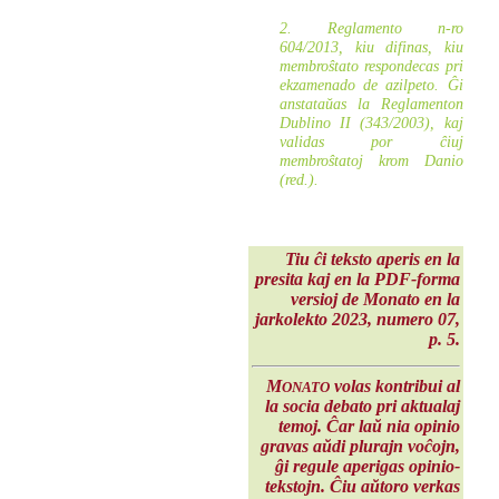
2. Reglamento n-ro
604/2013, kiu difinas, kiu
membroŝtato respondecas pri
ekzamenado de azilpeto. Ĝi
anstataŭas la Reglamenton
Dublino II (343/2003), kaj
validas por ĉiuj
membroŝtatoj krom Danio
(red.).
Tiu ĉi teksto aperis en la
presita kaj en la PDF-forma
versioj de Monato en la
jarkolekto 2023
, numero 07,
p. 5.
M
volas kontribui al
ONATO
la socia debato pri aktualaj
temoj. Ĉar laŭ nia opinio
gravas aŭdi plurajn voĉojn,
ĝi regule aperigas opinio-
tekstojn. Ĉiu aŭtoro verkas