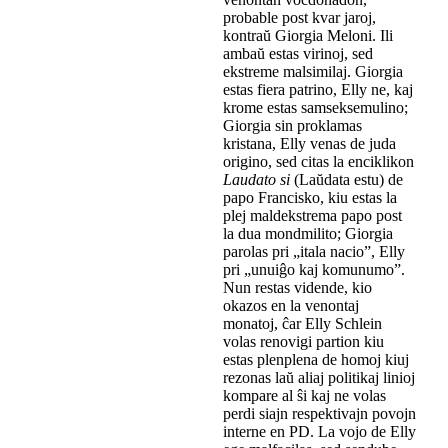
probable post kvar jaroj,
kontraŭ Giorgia Meloni. Ili
ambaŭ estas virinoj, sed
ekstreme malsimilaj. Giorgia
estas fiera patrino, Elly ne, kaj
krome estas samseksemulino;
Giorgia sin proklamas
kristana, Elly venas de juda
origino, sed citas la enciklikon
Laudato si
(Laŭdata estu) de
papo Francisko, kiu estas la
plej maldekstrema papo post
la dua mondmilito; Giorgia
parolas pri „itala nacio”, Elly
pri „unuiĝo kaj komunumo”.
Nun restas vidende, kio
okazos en la venontaj
monatoj, ĉar Elly Schlein
volas renovigi partion kiu
estas plenplena de homoj kiuj
rezonas laŭ aliaj politikaj linioj
kompare al ŝi kaj ne volas
perdi siajn respektivajn povojn
interne en PD. La vojo de Elly