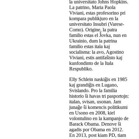
la universitato Johns Hopkins.
La patrino, Maria Paola
Viviani, estas profesorino pri
kompara publikjuro en la
universitato Insubri (Varese-
Como). Origine, la patra
familio estas el Ĵovka, nun en
Ukrainio, dum la patrina
familio estas itala kaj
socialisma: la avo, Agostino
Viviani, estis antifaŝisto kaj
kunfondinto de la Itala
Respubliko.
Elly Schlein naskiĝis en 1985
kaj grandiĝis en Lugano,
Svislando. Pro la familia
historio ŝi havas tri pasportojn:
italan, svisan, usonan. Jam
junaĝe ŝi komencis politikumi
en Usono en 2008, kiel
volontulino en la kampanjo de
Barack Obama. Denove ŝi
agadis por Obama en 2012.
En 2013, post kiam PD, tiam