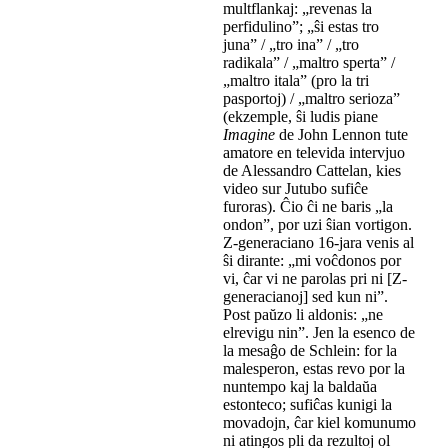
multflankaj: „revenas la
perfidulino”; „ŝi estas tro
juna” / „tro ina” / „tro
radikala” / „maltro sperta” /
„maltro itala” (pro la tri
pasportoj) / „maltro serioza”
(ekzemple, ŝi ludis piane
Imagine
de John Lennon tute
amatore en televida intervjuo
de Alessandro Cattelan, kies
video sur Jutubo sufiĉe
furoras). Ĉio ĉi ne baris „la
ondon”, por uzi ŝian vortigon.
Z-generaciano 16-jara venis al
ŝi dirante: „mi voĉdonos por
vi, ĉar vi ne parolas pri ni [Z-
generacianoj] sed kun ni”.
Post paŭzo li aldonis: „ne
elrevigu nin”. Jen la esenco de
la mesaĝo de Schlein: for la
malesperon, estas revo por la
nuntempo kaj la baldaŭa
estonteco; sufiĉas kunigi la
movadojn, ĉar kiel komunumo
ni atingos pli da rezultoj ol