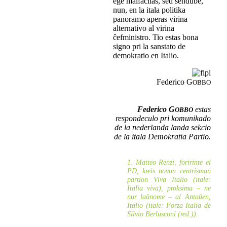
ege malfacilas, sed sendube,
nun, en la itala politika
panoramo aperas virina
alternativo al virina
ĉefministro. Tio estas bona
signo pri la sanstato de
demokratio en Italio.
Federico G
OBBO
Federico G
estas
OBBO
respondeculo pri komunikado
de la nederlanda landa sekcio
de la itala Demokratia Partio.
1. Matteo Renzi, foririnte el
PD, kreis novan centrisman
partion Viva Italio (itale:
Italia viva
), proksima – ne
nur laŭnome – al Antaŭen,
Italio (itale:
Forza Italia
de
Silvio Berlusconi (red.)).