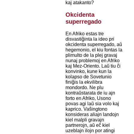
kaj atakanto?
Okcidenta
superregado
En Afriko estas tre
disvastiĝinta la ideo pri
okcidenta superregado, aŭ
hegemonio, el kiu fontas la
plimulto de la plej gravaj
nunaj problemoj en Afriko
kaj Mez-Oriento. Laŭ tiu ĉi
konvinko, kune kun la
kolapso de Sovetunio
finiĝis la ekvilibra
mondordo. Ne plu
kontraŭstarata de iu ajn
forto en Afriko, Usono
povas agi laŭ sia volo kaj
kaprico. Vaŝingtono
konsideras aliajn landojn
kiel malpli gravajn
partnerojn, aŭ eĉ kiel
uzeblajn ilojn por atingi