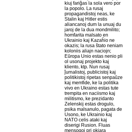
kiuj fariĝas la sola vero por
la popolo. La rusaj
propagandistoj neas, ke
Stalin kaj Hitler estis
aliancanoj dum la unuaj du
jaroj de la dua mondmilito;
homfarita malsato en
Ukrainio kaj Kazaĥio ne
okazis; la rusa ŝtato neniam
koloniis aliajn naciojn;
Eŭropa Unio estas nenio pli
ol usonaj projekto kaj
kliento, ktp. Nun rusaj
ĵurnalistoj, publicistoj kaj
politikistoj ripetas senpaŭze
kaj memfide, ke la politika
vivo en Ukraino estas tute
trempita en naciismo kaj
militismo, ke prezidanto
Zelenskij estas drogulo,
psika malsanulo, pagata de
Usono, ke Ukrainio kaj
NATO celis ataki kaj
diserigi Rusion. Fluas
mensogoj pri okjara