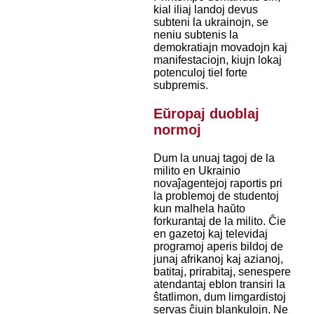
kial iliaj landoj devus
subteni la ukrainojn, se
neniu subtenis la
demokratiajn movadojn kaj
manifestaciojn, kiujn lokaj
potenculoj tiel forte
subpremis.
Eŭropaj duoblaj
normoj
Dum la unuaj tagoj de la
milito en Ukrainio
novaĵagentejoj raportis pri
la problemoj de studentoj
kun malhela haŭto
forkurantaj de la milito. Ĉie
en gazetoj kaj televidaj
programoj aperis bildoj de
junaj afrikanoj kaj azianoj,
batitaj, prirabitaj, senespere
atendantaj eblon transiri la
ŝtatlimon, dum limgardistoj
servas ĉiujn blankulojn. Ne