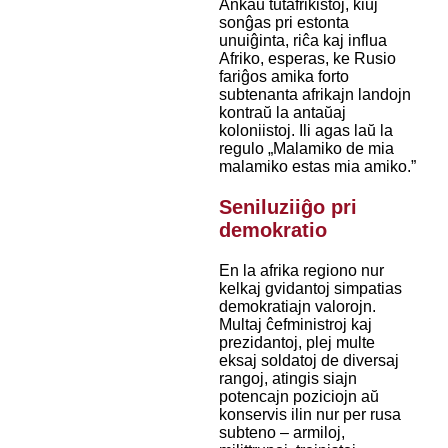
Ankaŭ tutafrikistoj, kiuj
sonĝas pri estonta
unuiĝinta, riĉa kaj influa
Afriko, esperas, ke Rusio
fariĝos amika forto
subtenanta afrikajn landojn
kontraŭ la antaŭaj
koloniistoj. Ili agas laŭ la
regulo „Malamiko de mia
malamiko estas mia amiko.”
Seniluziiĝo pri
demokratio
En la afrika regiono nur
kelkaj gvidantoj simpatias
demokratiajn valorojn.
Multaj ĉefministroj kaj
prezidantoj, plej multe
eksaj soldatoj de diversaj
rangoj, atingis siajn
potencajn poziciojn aŭ
konservis ilin nur per rusa
subteno – armiloj,