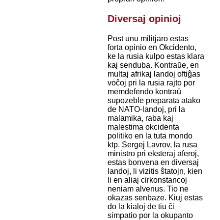
Diversaj opinioj
Post unu militjaro estas
forta opinio en Okcidento,
ke la rusia kulpo estas klara
kaj senduba. Kontraŭe, en
multaj afrikaj landoj oftiĝas
voĉoj pri la rusia rajto por
memdefendo kontraŭ
supozeble preparata atako
de NATO-landoj, pri la
malamika, raba kaj
malestima okcidenta
politiko en la tuta mondo
ktp. Sergej Lavrov, la rusa
ministro pri eksteraj aferoj,
estas bonvena en diversaj
landoj, li vizitis ŝtatojn, kien
li en aliaj cirkonstancoj
neniam alvenus. Tio ne
okazas senbaze. Kiuj estas
do la kialoj de tiu ĉi
simpatio por la okupanto