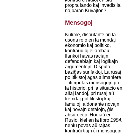
propra lando kaj invadis la
najbaran Kuvajton?
Mensogoj
Kutime, disputante pri la
usona rolo en la mondaj
ekonomio kaj politiko,
kontraŭuloj el ambaŭ
flankoj havas raciajn,
defendeblajn kaj logikajn
argumentojn. Disputo
baziĝas sur faktoj. La rusaj
politikistoj agas alimaniere
– ili ripetas mensogojn pri
la historio, pri la situacio en
aliaj landoj, pri rusaj aŭ
fremdaj politikistoj kaj
famuloj, aldonante novajn
kaj novajn detalojn, ĝis
absurdeco. Hodiaŭ en
Rusio, kiel en la libro
1984
,
neniu povas aŭ rajtas
kontraŭi tiujn ĉi mensogojn,