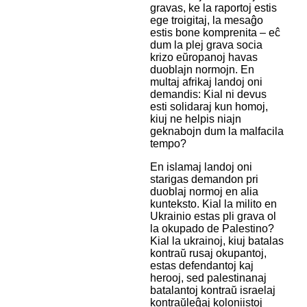
gravas, ke la raportoj estis
ege troigitaj, la mesaĝo
estis bone komprenita – eĉ
dum la plej grava socia
krizo eŭropanoj havas
duoblajn normojn. En
multaj afrikaj landoj oni
demandis: Kial ni devus
esti solidaraj kun homoj,
kiuj ne helpis niajn
geknabojn dum la malfacila
tempo?
En islamaj landoj oni
starigas demandon pri
duoblaj normoj en alia
kunteksto. Kial la milito en
Ukrainio estas pli grava ol
la okupado de Palestino?
Kial la ukrainoj, kiuj batalas
kontraŭ rusaj okupantoj,
estas defendantoj kaj
herooj, sed palestinanaj
batalantoj kontraŭ israelaj
kontraŭleĝaj koloniistoj