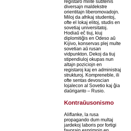
registaro milite subtenis
diversajn maldekstre
orientitajn liberomovadojn.
Miloj da afrikaj studentoj,
ofte el lokaj elitoj, studis en
sovetiaj universitatoj.
Hodiaŭ eĉ tiuj, kiuj
diplomitiĝis en Odeso aŭ
Kijivo, konservas plej multe
sovetian aŭ rusan
vidpunkton. Dekoj da tiuj
stipendiuloj okupas nun
altajn poziciojn en
registaroj kaj en administraj
strukturoj. Kompreneble, ili
ofte sentas devoscian
lojalecon al Sovetio kaj ĝia
daŭriganto – Rusio.
Kontraŭusonismo
Aliflanke, la rusa
propagando dum multaj
jardekoj laboris por fortigi
favorajn esprimojn en