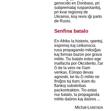
genocido en Donbaso, pri
subpremataj rusparolantoj,
pri kvar regionoj de
Ukrainio, kiuj revis iĝi parto
de Rusio.
Senfina batalo
En Afriko la historio, spertoj,
esprimoj kaj celkonscia
rusa propagando miksiĝas
kaj formas bazon por grava
milito. Tiu batalo estos ege
malfacila por Okcidento, ĉar
ĉi tie la vero ne ĉiam
venkas. Eŭropo devas
agnoski, ke tiu ĉi milito ne
finiĝos tuj tiam, kiam du
flankoj subskribas
packontrakton. Tio estas
nur batalo, la propaganda
milito daŭros kaj daŭros ...
Michał Ł
ABENDA