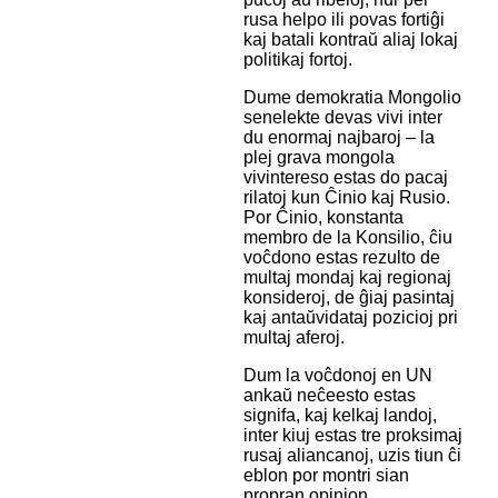
rusa helpo ili povas fortiĝi
kaj batali kontraŭ aliaj lokaj
politikaj fortoj.
Dume demokratia Mongolio
senelekte devas vivi inter
du enormaj najbaroj – la
plej grava mongola
vivintereso estas do pacaj
rilatoj kun Ĉinio kaj Rusio.
Por Ĉinio, konstanta
membro de la Konsilio, ĉiu
voĉdono estas rezulto de
multaj mondaj kaj regionaj
konsideroj, de ĝiaj pasintaj
kaj antaŭvidataj pozicioj pri
multaj aferoj.
Dum la voĉdonoj en UN
ankaŭ neĉeesto estas
signifa, kaj kelkaj landoj,
inter kiuj estas tre proksimaj
rusaj aliancanoj, uzis tiun ĉi
eblon por montri sian
propran opinion.