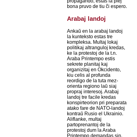
propagando, estas la plej
bona pruvo de tiu ĉi espero.
Arabaj landoj
Ankaŭ en la arabaj landoj
la kunteksto estas tre
kompleksa. Multaj lokaj
politikaj altranguloj kredas,
ke la protestoj de la t.n.
Araba Printempo estis
sekrete planitaj kaj
organizitaj en Okcidento,
kiu celis al profunda
reordigo de la tuta mez-
orienta regiono laŭ siaj
propraj interesoj. Arabaj
landoj tre facile kredas
konspirteorion pri preparata
atako fare de NATO-landoj
kontraŭ Rusio el Ukrainio.
Aliflanke, multaj
partoprenantoj de la
protestoj dum la Araba
Printempo demandas sin,