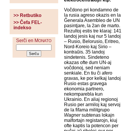
Voĉdono pri kondamno de
la rusia agreso okazis en la
>> Retbutiko
Ĝenerala Asembleo de UN
>> Ĉefa FEL-
pasintjare, la 2an de marto.
indekso
Rezultoj estis tre klaraj: 141
landoj jesis kaj nur 5 landoj
Serĉi en M
ONATO
– Rusio, Belorusio, Eritreo,
Nord-Koreio kaj Sirio –
kontraŭis. 35 landoj
sindetenis. Sindeteno
okazas ofte dum UN-aj
voĉdonoj, sed neniam
senkiale. En tiu ĉi afero
gravas, ke por kelkaj landoj
Rusio estas gravega
ekonomia partnero,
nekomparebla kun
Ukrainio. En aliaj regionoj
Rusio per armiloj kaj servoj
de la fifama militgrupo
Wagner
subtenas lokajn
malfortajn registarojn, kiuj
ofte kaptis la potencon per
puĉoj aŭ ribeloj; nur per