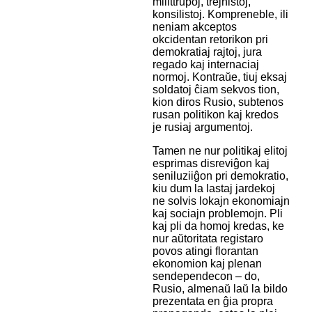
milittrupoj, trejnistoj,
konsilistoj. Kompreneble, ili
neniam akceptos
okcidentan retorikon pri
demokratiaj rajtoj, jura
regado kaj internaciaj
normoj. Kontraŭe, tiuj eksaj
soldatoj ĉiam sekvos tion,
kion diros Rusio, subtenos
rusan politikon kaj kredos
je rusiaj argumentoj.
Tamen ne nur politikaj elitoj
esprimas disreviĝon kaj
seniluziiĝon pri demokratio,
kiu dum la lastaj jardekoj
ne solvis lokajn ekonomiajn
kaj sociajn problemojn. Pli
kaj pli da homoj kredas, ke
nur aŭtoritata registaro
povos atingi florantan
ekonomion kaj plenan
sendependecon – do,
Rusio, almenaŭ laŭ la bildo
prezentata en ĝia propra