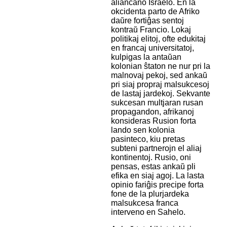
aliancano Israelo. En la
okcidenta parto de Afriko
daŭre fortiĝas sentoj
kontraŭ Francio. Lokaj
politikaj elitoj, ofte edukitaj
en francaj universitatoj,
kulpigas la antaŭan
kolonian ŝtaton ne nur pri la
malnovaj pekoj, sed ankaŭ
pri siaj propraj malsukcesoj
de lastaj jardekoj. Sekvante
sukcesan multjaran rusan
propagandon, afrikanoj
konsideras Rusion forta
lando sen kolonia
pasinteco, kiu pretas
subteni partnerojn el aliaj
kontinentoj. Rusio, oni
pensas, estas ankaŭ pli
efika en siaj agoj. La lasta
opinio fariĝis precipe forta
fone de la plurjardeka
malsukcesa franca
interveno en Sahelo.