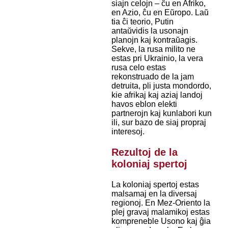
siajn celojn – ĉu en Afriko,
en Azio, ĉu en Eŭropo. Laŭ
tia ĉi teorio, Putin
antaŭvidis la usonajn
planojn kaj kontraŭagis.
Sekve, la rusa milito ne
estas pri Ukrainio, la vera
rusa celo estas
rekonstruado de la jam
detruita, pli justa mondordo,
kie afrikaj kaj aziaj landoj
havos eblon elekti
partnerojn kaj kunlabori kun
ili, sur bazo de siaj propraj
interesoj.
Rezultoj de la
koloniaj spertoj
La koloniaj spertoj estas
malsamaj en la diversaj
regionoj. En Mez-Oriento la
plej gravaj malamikoj estas
kompreneble Usono kaj ĝia