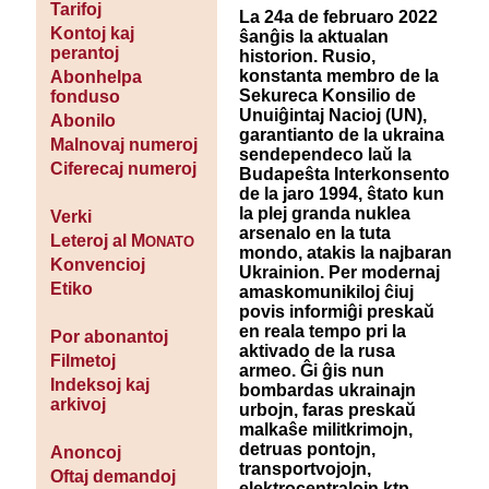
Tarifoj
La 24a de februaro 2022
Kontoj kaj
ŝanĝis la aktualan
perantoj
historion. Rusio,
konstanta membro de la
Abonhelpa
Sekureca Konsilio de
fonduso
Unuiĝintaj Nacioj (UN),
Abonilo
garantianto de la ukraina
Malnovaj numeroj
sendependeco laŭ la
Ciferecaj numeroj
Budapeŝta Interkonsento
de la jaro 1994, ŝtato kun
la plej granda nuklea
Verki
arsenalo en la tuta
Leteroj al M
ONATO
mondo, atakis la najbaran
Konvencioj
Ukrainion. Per modernaj
Etiko
amaskomunikiloj ĉiuj
povis informiĝi preskaŭ
en reala tempo pri la
Por abonantoj
aktivado de la rusa
Filmetoj
armeo. Ĝi ĝis nun
Indeksoj kaj
bombardas ukrainajn
arkivoj
urbojn, faras preskaŭ
malkaŝe militkrimojn,
detruas pontojn,
Anoncoj
transportvojojn,
Oftaj demandoj
elektrocentralojn ktp.