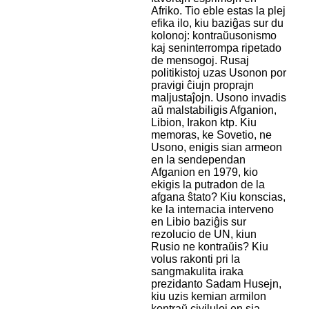
Afriko. Tio eble estas la plej
efika ilo, kiu baziĝas sur du
kolonoj: kontraŭusonismo
kaj seninterrompa ripetado
de mensogoj. Rusaj
politikistoj uzas Usonon por
pravigi ĉiujn proprajn
maljustaĵojn. Usono invadis
aŭ malstabiligis Afganion,
Libion, Irakon ktp. Kiu
memoras, ke Sovetio, ne
Usono, enigis sian armeon
en la sendependan
Afganion en 1979, kio
ekigis la putradon de la
afgana ŝtato? Kiu konscias,
ke la internacia interveno
en Libio baziĝis sur
rezolucio de UN, kiun
Rusio ne kontraŭis? Kiu
volus rakonti pri la
sangmakulita iraka
prezidanto Sadam Husejn,
kiu uzis kemian armilon
kontraŭ civiluloj en sia