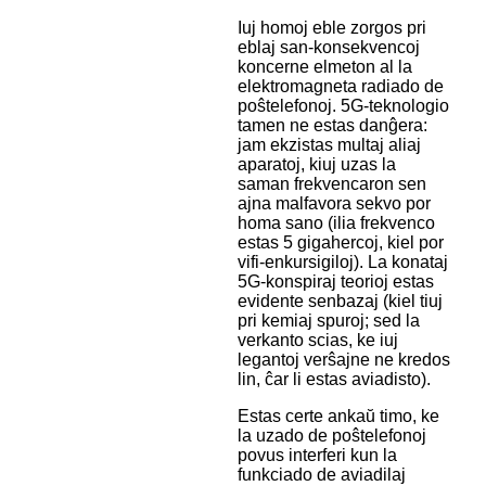
Iuj homoj eble zorgos pri
eblaj san-konsekvencoj
koncerne elmeton al la
elektromagneta radiado de
poŝtelefonoj. 5G-teknologio
tamen ne estas danĝera:
jam ekzistas multaj aliaj
aparatoj, kiuj uzas la
saman frekvencaron sen
ajna malfavora sekvo por
homa sano (ilia frekvenco
estas 5 gigahercoj, kiel por
vifi-enkursigiloj). La konataj
5G-konspiraj teorioj estas
evidente senbazaj (kiel tiuj
pri kemiaj spuroj; sed la
verkanto scias, ke iuj
legantoj verŝajne ne kredos
lin, ĉar li estas aviadisto).
Estas certe ankaŭ timo, ke
la uzado de poŝtelefonoj
povus interferi kun la
funkciado de aviadilaj