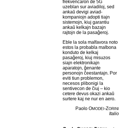
frekvencaron de 5G
uzeblan sur aviadiloj, sed
ankaŭ devigi aviad-
kompaniojn adopti tiajn
sistemojn, kiuj garantiu
ankaŭ kelkajn bazajn
rajtojn de la pasaĝeroj.
Eble la sola malfavora noto
estos la probabla malbona
konduto de kelkaj
pasaĝeroj, kiuj misuzos
siajn elektronikajn
aparatojn, ĝenante
personojn ĉeestantajn. Por
eviti tiun problemon,
necesos plibonigi la
sentivecon de ĉiuj – kio
cetere devus okazi ankaŭ
surtere kaj ne nur en aero.
Paolo O
-Z
MODEI
ORINI
Italio