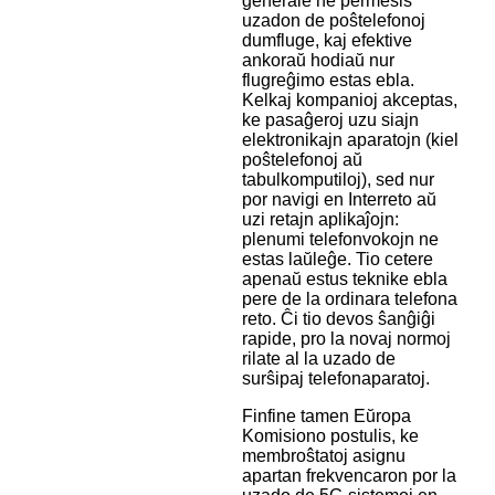
ĝenerale ne permesis
uzadon de poŝtelefonoj
dumfluge, kaj efektive
ankoraŭ hodiaŭ nur
flugreĝimo estas ebla.
Kelkaj kompanioj akceptas,
ke pasaĝeroj uzu siajn
elektronikajn aparatojn (kiel
poŝtelefonoj aŭ
tabulkomputiloj), sed nur
por navigi en Interreto aŭ
uzi retajn aplikaĵojn:
plenumi telefonvokojn ne
estas laŭleĝe. Tio cetere
apenaŭ estus teknike ebla
pere de la ordinara telefona
reto. Ĉi tio devos ŝanĝiĝi
rapide, pro la novaj normoj
rilate al la uzado de
surŝipaj telefonaparatoj.
Finfine tamen Eŭropa
Komisiono postulis, ke
membroŝtatoj asignu
apartan frekvencaron por la