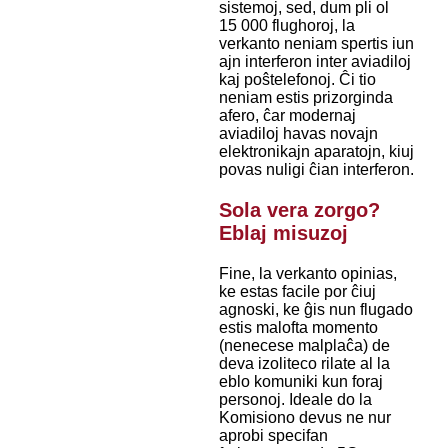
sistemoj, sed, dum pli ol
15 000 flughoroj, la
verkanto neniam spertis iun
ajn interferon inter aviadiloj
kaj poŝtelefonoj. Ĉi tio
neniam estis prizorginda
afero, ĉar modernaj
aviadiloj havas novajn
elektronikajn aparatojn, kiuj
povas nuligi ĉian interferon.
Sola vera zorgo?
Eblaj misuzoj
Fine, la verkanto opinias,
ke estas facile por ĉiuj
agnoski, ke ĝis nun flugado
estis malofta momento
(nenecese malplaĉa) de
deva izoliteco rilate al la
eblo komuniki kun foraj
personoj. Ideale do la
Komisiono devus ne nur
aprobi specifan