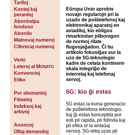
Tarifoj
Eŭropa Unio aprobis
Kontoj kaj
novajn regularojn pri la
perantoj
uzado de poŝtelefonoj kaj
Abonhelpa
elektronikaj aparatoj en
fonduso
aviadiloj, kio ebligos
Abonilo
rimarkindan plibonigon
Malnovaj numeroj
de normoj rilate
Ciferecaj numeroj
flugvojaĝadon. Ĉi tiu
artikolo fokusiĝas sur la
uzo de 5G-teknologio
Verki
kadre de celata kontinent-
Leteroj al M
ONATO
skala integriĝo de
Konvencioj
interretaj kaj telefonaj
servoj.
Etiko
5G: kio ĝi estas
Por abonantoj
Filmetoj
5G estas la kvina generacio
Indeksoj kaj
de poŝtelefona teknologio,
arkivoj
kaj ĝi estas konceptita por
esti pli rapida, pli fidinda kaj
Anoncoj
pli efika ol la antaŭaj
versioj. 5G-retoj uzas pli
Oftaj demandoj