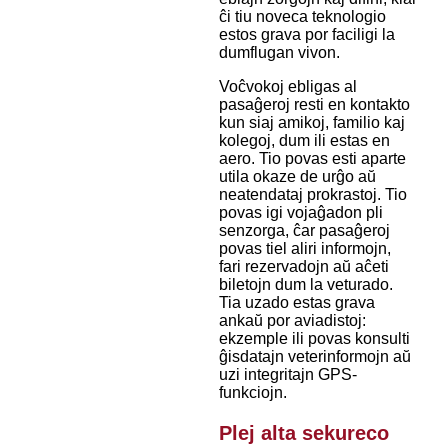
ĉi tiu noveca teknologio
estos grava por faciligi la
dumflugan vivon.
Voĉvokoj ebligas al
pasaĝeroj resti en kontakto
kun siaj amikoj, familio kaj
kolegoj, dum ili estas en
aero. Tio povas esti aparte
utila okaze de urĝo aŭ
neatendataj prokrastoj. Tio
povas igi vojaĝadon pli
senzorga, ĉar pasaĝeroj
povas tiel aliri informojn,
fari rezervadojn aŭ aĉeti
biletojn dum la veturado.
Tia uzado estas grava
ankaŭ por aviadistoj:
ekzemple ili povas konsulti
ĝisdatajn veterinformojn aŭ
uzi integritajn GPS-
funkciojn.
Plej alta sekureco