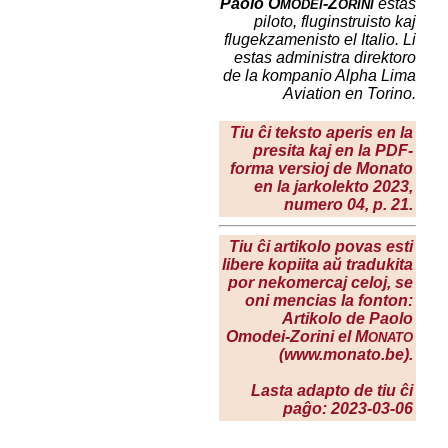
Paolo O
-Z
estas
MODEI
ORINI
piloto, fluginstruisto kaj
flugekzamenisto el Italio. Li
estas administra direktoro
de la kompanio
Alpha Lima
Aviation
en Torino.
Tiu ĉi teksto aperis en la
presita kaj en la PDF-
forma versioj de Monato
en la
jarkolekto 2023
,
numero 04, p. 21.
Tiu ĉi artikolo povas esti
libere kopiita aŭ tradukita
por nekomercaj celoj, se
oni mencias la fonton:
Artikolo de Paolo
Omodei-Zorini el M
ONATO
(www.monato.be).
Lasta adapto de tiu ĉi
paĝo: 2023-03-06