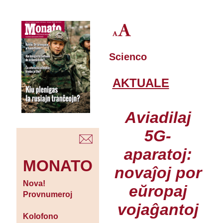
Scienco
AKTUALE
Aviadilaj
5G-
aparatoj:
MONATO
novaĵoj por
Nova!
eŭropaj
Provnumeroj
vojaĝantoj
Kolofono