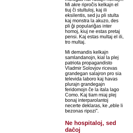
Mi akre riproĉis kelkajn el
tiuj ĉi stultuloj, kaj ili
eksilentis, sed ju pli stulta
kaj monstra la akuzo, des
pli ĝi populariĝas inter
homoj, kiuj ne estas pretaj
pensi. Kaj estas multaj el ili,
tro multaj.
Mi demandis kelkajn
samlandanojn, kial la plej
patriota propagandisto
Vladmir Solovjov ricevas
grandegan salajron pro sia
televida laboro kaj havas
plurajn grandegajn
feridomojn ĉe la itala lago
Como. Kaj tiam miaj plej
bonaj interparolantoj
necerte deklaras, ke „eble li
bezonas ripozi”.
Ne hospitaloj, sed
daĉoj