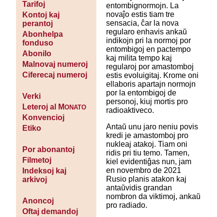
Tarifoj
entombignormojn. La
novaĵo estis tiam tre
Kontoj kaj
sensacia, ĉar la nova
perantoj
regularo enhavis ankaŭ
Abonhelpa
indikojn pri la normoj por
fonduso
entombigoj en pactempo
Abonilo
kaj milita tempo kaj
Malnovaj numeroj
regularoj por amastomboj
Ciferecaj numeroj
estis evoluigitaj. Krome oni
ellaboris apartajn normojn
por la entombigoj de
Verki
personoj, kiuj mortis pro
Leteroj al M
ONATO
radioaktiveco.
Konvencioj
Antaŭ unu jaro neniu povis
Etiko
kredi je amastomboj pro
nukleaj atakoj. Tiam oni
Por abonantoj
ridis pri tiu temo. Tamen,
Filmetoj
kiel evidentiĝas nun, jam
en novembro de 2021
Indeksoj kaj
Rusio planis atakon kaj
arkivoj
antaŭvidis grandan
nombron da viktimoj, ankaŭ
Anoncoj
pro radiado.
Oftaj demandoj