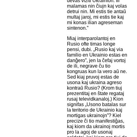
devas viziti Ukrainion. Ili
malamas nin ĉiujn kaj volas
detrui nin. Mi estis tie antaŭ
multaj jaroj, mi estis tie kaj
mi konas ilian agreseman
sintenon.”
Miaj interparolantoj en
Rusio ofte timas longe
pensi, dubi. „Rusio kaj via
familio en Ukrainio estas en
danĝero”, jen la ĉefaj vortoj
de ili, negrave ĉu tio
kongruas kun la vero aŭ ne.
Sed kiaj pruvoj estas de
usona kaj ukraina agreso
kontraŭ Rusio? (Krom tiuj
prezentitaj en ŝtate regataj
rusaj televidkanaloj.) Kion
signifas „Usono batalas sur
la teritorio de Ukrainio kaj
mortigas ukrainojn”? Kiel
precize ĉi tio manifestiĝas,
kaj kiom da ukrainoj mortis
pro la agoj de usonaj