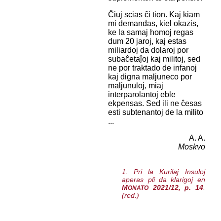
Ĉiuj scias ĉi tion. Kaj kiam
mi demandas, kiel okazis,
ke la samaj homoj regas
dum 20 jaroj, kaj estas
miliardoj da dolaroj por
subaĉetaĵoj kaj militoj, sed
ne por traktado de infanoj
kaj digna maljuneco por
maljunuloj, miaj
interparolantoj eble
ekpensas. Sed ili ne ĉesas
esti subtenantoj de la milito
...
A. A.
Moskvo
1. Pri la Kurilaj Insuloj
aperas pli da klarigoj en
M
2021/12, p. 14
.
ONATO
(red.)