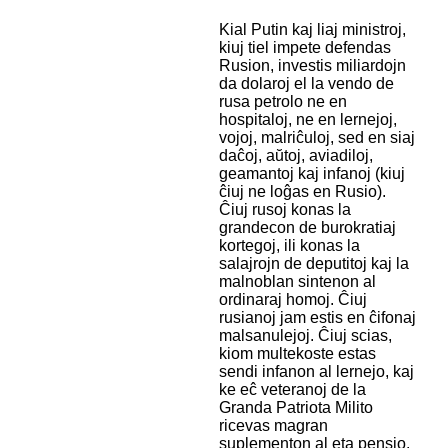
Kial Putin kaj liaj ministroj,
kiuj tiel impete defendas
Rusion, investis miliardojn
da dolaroj el la vendo de
rusa petrolo ne en
hospitaloj, ne en lernejoj,
vojoj, malriĉuloj, sed en siaj
daĉoj, aŭtoj, aviadiloj,
geamantoj kaj infanoj (kiuj
ĉiuj ne loĝas en Rusio).
Ĉiuj rusoj konas la
grandecon de burokratiaj
kortegoj, ili konas la
salajrojn de deputitoj kaj la
malnoblan sintenon al
ordinaraj homoj. Ĉiuj
rusianoj jam estis en ĉifonaj
malsanulejoj. Ĉiuj scias,
kiom multekoste estas
sendi infanon al lernejo, kaj
ke eĉ veteranoj de la
Granda Patriota Milito
ricevas magran
suplementon al eta pensio.