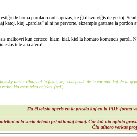
la estiĝo de homa parolado oni supozas, ke ĝi disvolviĝis de gestoj. Sen
j katoj, kiuj „parolas” al ni ne pervorte, ekzemple gratante la pordon aŭ 
.
sis malkovri kun certeco, kiam, kial, kiel la homaro komencis paroli. 
o estas tute alia afero!
homsky tamen rilatas al la fakto, ke, sendepende de la vortordo kaj de la gepat
s verbo, kio estas rekta objekto. (red.)
Tiu ĉi teksto aperis en la presita kaj en la PDF-forma 
ntribui al la socia debato pri aktualaj temoj. Ĉar laŭ nia opinio grava
Ĉiu aŭtoro verkas prop