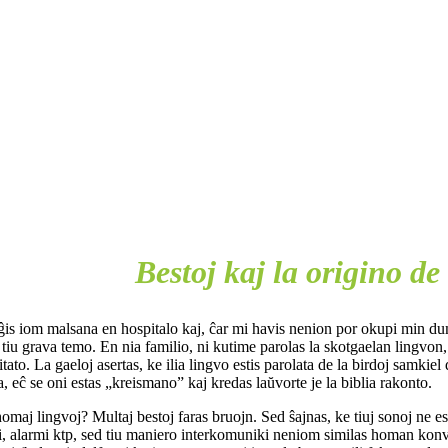
Bestoj kaj la origino de
ĝis iom malsana en hospitalo kaj, ĉar mi havis nenion por okupi min du
 tiu grava temo. En nia familio, ni kutime parolas la skotgaelan lingvon,
itato. La gaeloj asertas, ke ilia lingvo estis parolata de la birdoj samk
 eĉ se oni estas „kreismano” kaj kredas laŭvorte je la biblia rakonto.
omaj lingvoj? Multaj bestoj faras bruojn. Sed ŝajnas, ke tiuj sonoj ne es
i, alarmi ktp, sed tiu maniero interkomuniki neniom similas homan konve