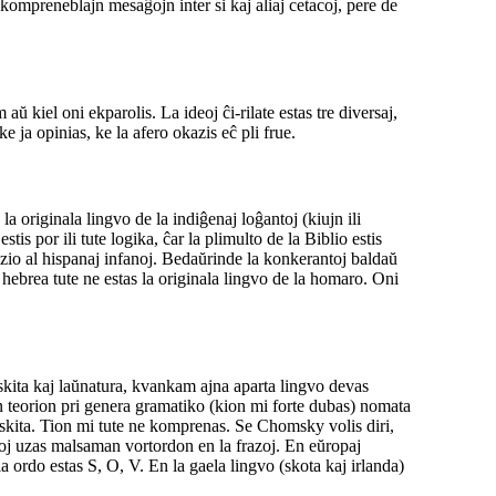
s kompreneblajn mesaĝojn inter si kaj aliaj cetacoj, pere de
aŭ kiel oni ekparolis. La ideoj ĉi-rilate estas tre diversaj,
e ja opinias, ke la afero okazis eĉ pli frue.
a originala lingvo de la indiĝenaj loĝantoj (kiujn ili
tis por ili tute logika, ĉar la plimulto de la Biblio estis
lezio al hispanaj infanoj. Bedaŭrinde la konkerantoj baldaŭ
 hebrea tute ne estas la originala lingvo de la homaro. Oni
kita kaj laŭnatura, kvankam ajna aparta lingvo devas
n teorion pri genera gramatiko (kion mi forte dubas) nomata
naskita. Tion mi tute ne komprenas. Se Chomsky volis diri,
voj uzas malsaman vortordon en la frazoj. En eŭropaj
la ordo estas S, O, V. En la gaela lingvo (skota kaj irlanda)