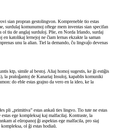
ltrovi sian propran gestolingvon. Kompreneble tio estas
orme, surdulaj komunumoj oftege mem inventas sian specifan
l tiu de anglaj surduloj. Plie, en Norda Irlando, surdaj
oj en katolikaj lernejoj ne ĉiam lernas ekzakte la saman
omprenas unu la alian. Tiel la demando, ĉu lingvaĵo devenas
ntis ktp, simile al bestoj. Aliaj homoj sugestis, ke ĝi estiĝis
s
), la praloĝantoj de Kanariaj Insuloj, kapablis komuniki
 samon: do eble estas grajno da vero en la ideo, ke la
es pli „primitiva” estas ankaŭ ties lingvo. Tio tute ne estas
 estas ege kompleksaj kaj malfacilaj. Kontraste, la
vankam al eŭropanoj ĝi aspektas ege malfacila, pro siaj
i kompleksa, ol ĝi estas hodiaŭ.