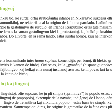
lingvoj
 ankaŭ tio, ke surdaj orfaj stratloĝantaj infanoj en Nikaragvo sukcesis e
komunikiloj, ne rekte rilata al la origino de la homa parolado. Laŭinf
le la gestolingvo de surduloj en Irlanda Respubliko estas tute malsama o
ne lernas la saman gestolingvon kiel la protestantoj, kaj kelkfoje knabin
aboj. Do alivorte, en la sama lando, estas surdaj homoj, kiuj ne interk
lvita.
ke la komunikado inter
homo sapiens
komenciĝis per bruoj: ili blekis, gru
imitis la kanton de birdoj. Oni scias, ke la „gvanĉoj” (hispane
guanche
fajfolingvo, kaj kelkaj el la nunaj insulanoj asertas, ke ili povas fari la
 la kanto de birdoj.
loj kaj lingvoj
lingvistoj, ofte supozas, ke ju pli simpla („primitiva”) iu popolo estas, d
 lingvoj de prapopoloj, ekzemple de la navahaj indiĝenoj de Usono, ofte
 – lingvo de tre antikva kaj altkultura popolo – estas baze tre simpla, k
maniero. Samtempe oni diras, ke origine la gramatiko de la ĉina estis pl