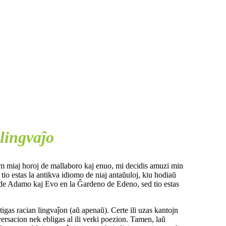
 lingvaĵo
m miaj horoj de mallaboro kaj enuo, mi decidis amuzi min
 tio estas la antikva idiomo de niaj antaŭuloj, kiu hodiaŭ
iel de Adamo kaj Evo en la Ĝardeno de Edeno, sed tio estas
tigas racian lingvaĵon (aŭ apenaŭ). Certe ili uzas kantojn
rsacion nek ebligas al ili verki poezion. Tamen, laŭ