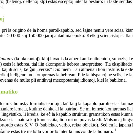
oj (balenoj, delfenoj ktp) estas esceptoj inter la bestaro: ili fakte senda
oj.
oj
j pri la origino de la homa parolkapablo, sed ŝajne neniu vere scias, kiam 
inter 50 000 kaj 150 000 jaroj antaŭ nia epoko. Kelkaj sciencistoj siaflank
tadores
(konkerantoj), kiuj invadis la amerikan kontinenton, supozis, ke l
estis la hebrea, tial ilin akompanis hebrea interpretisto. Tia eksplikado es
, kaj ili sciis, ke ĝin „verkis” Dio mem – aŭ almenaŭ tion instruis la ek
rikaj indiĝenoj ne komprenas la hebrean. Plie la hispanoj ne sciis, ke la
devenas de multe pli antikvaj mezopotamiaj idiomoj, kiel la babilona.
amatiko
oam Chomsky formulis teoriojn, laŭ kiuj la kapablo paroli estas kunnas
aniere lernata, kutime danke al la patrino. Se mi iomete komprenas lia
 lingvistiko, li kredis, ke eĉ la kapablo strukturi gramatikon estas kun
kso estas natura kaj kunnaskita, tion mi ne povas kredi. Malsamaj ling
vortordo estas S, V, O (subjekto, verbo, rekta objekto). Sed en la japana 
1
 ŝajne estas tre malofta vortordo inter la lingvoj de la homaro.