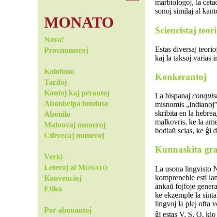
marbiologoj, la cetac
sonoj similaj al kant
MONATO
Sciencistaj teori
Nova!
Estas diversaj teorio
Provnumeroj
kaj la taksoj varias 
Kolofono
Konkerantoj
Tarifoj
Kontoj kaj perantoj
La hispanaj
conquis
Abonhelpa fonduso
misnomis „indianoj”) 
skribita en la hebrea
Abonilo
malkovris, ke la ame
Malnovaj numeroj
hodiaŭ scias, ke ĝi 
Ciferecaj numeroj
Kunnaskita gr
Verki
Leteroj al M
La usona lingvisto N
ONATO
kompreneble esti iam
Konvencioj
ankaŭ fojfoje genera
Etiko
ke ekzemple la sinta
lingvoj la plej ofta 
Por abonantoj
ĝi estas V, S, O, kio