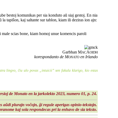
dube bestoj komunikas per sia konduto aŭ siaj gestoj. En nia
la tapiŝon, kaj saltante sur tablon, kiam ili deziras ion ajn:
Ni male scias bone, kiam homoj unue komencis paroli
Garbhan M
A
AC
OIDH
korespondanto de M
en Irlando
ONATO
ra lingvo, ĉiu ulo povas „intuicii” sen fakula klarigo, kio estas
versioj de Monato en la
jarkolekto 2023
, numero 01, p. 24.
s aŭdi plurajn voĉojn, ĝi regule aperigas opinio-tekstojn.
ranome kaj sola respondecas pri la enhavo de sia teksto.