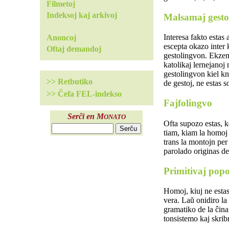
Filmetoj
Indeksoj kaj arkivoj
Malsamaj gesto
Interesa fakto estas
Anoncoj
escepta okazo inter 
Oftaj demandoj
gestolingvon. Ekzemp
katolikaj lernejanoj 
gestolingvon kiel kn
>> Retbutiko
de gestoj, ne estas so
>> Ĉefa FEL-indekso
Fajfolingvo
Serĉi en M
ONATO
Ofta supozo estas, 
tiam, kiam la homoj 
trans la montojn per 
parolado originas de
Primitivaj popo
Homoj, kiuj ne estas 
vera. Laŭ onidiro la
gramatiko de la ĉina
tonsistemo kaj skrib