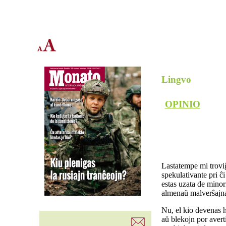
Lingvo
OPINIO
Lastatempe mi trovi
spekulativante pri ĉi
estas uzata de minor
almenaŭ malverŝajna,
Nu, el kio devenas h
aŭ blekojn por avert