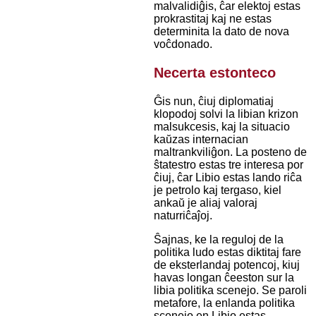
malvalidiĝis, ĉar elektoj estas
prokrastitaj kaj ne estas
determinita la dato de nova
voĉdonado.
Necerta estonteco
Ĝis nun, ĉiuj diplomatiaj
klopodoj solvi la libian krizon
malsukcesis, kaj la situacio
kaŭzas internacian
maltrankviliĝon. La posteno de
ŝtatestro estas tre interesa por
ĉiuj, ĉar Libio estas lando riĉa
je petrolo kaj tergaso, kiel
ankaŭ je aliaj valoraj
naturriĉaĵoj.
Ŝajnas, ke la reguloj de la
politika ludo estas diktitaj fare
de eksterlandaj potencoj, kiuj
havas longan ĉeeston sur la
libia politika scenejo. Se paroli
metafore, la enlanda politika
scenejo en Libio estas