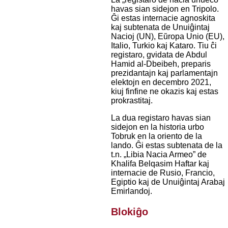
havas sian sidejon en Tripolo.
Ĝi estas internacie agnoskita
kaj subtenata de Unuiĝintaj
Nacioj (UN), Eŭropa Unio (EU),
Italio, Turkio kaj Kataro. Tiu ĉi
registaro, gvidata de Abdul
Hamid al-Dbeibeh, preparis
prezidantajn kaj parlamentajn
elektojn en decembro 2021,
kiuj finfine ne okazis kaj estas
prokrastitaj.
La dua registaro havas sian
sidejon en la historia urbo
Tobruk en la oriento de la
lando. Ĝi estas subtenata de la
t.n. „Libia Nacia Armeo” de
Khalifa Belqasim Haftar kaj
internacie de Rusio, Francio,
Egiptio kaj de Unuiĝintaj Arabaj
Emirlandoj.
Blokiĝo