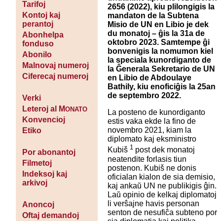
Tarifoj
2656 (2022), kiu plilongigis la
Kontoj kaj
mandaton de la Subtena
perantoj
Misio de UN en Libio je dek
du monatoj – ĝis la 31a de
Abonhelpa
oktobro 2023. Samtempe ĝi
fonduso
bonvenigis la nomumon kiel
Abonilo
la speciala kunordiganto de
Malnovaj numeroj
la Ĝenerala Sekretario de UN
Ciferecaj numeroj
en Libio de Abdoulaye
Bathily, kiu enoficiĝis la 25an
de septembro 2022.
Verki
Leteroj al M
ONATO
La posteno de kunordiganto
Konvencioj
estis vaka ekde la fino de
novembro 2021, kiam la
Etiko
diplomato kaj eksministro
1
Kubiš
post dek monatoj
Por abonantoj
neatendite forlasis tiun
Filmetoj
postenon. Kubiš ne donis
Indeksoj kaj
oficialan kialon de sia demisio,
arkivoj
kaj ankaŭ UN ne publikigis ĝin.
Laŭ opinio de kelkaj diplomatoj
li verŝajne havis personan
Anoncoj
senton de nesufiĉa subteno por
Oftaj demandoj