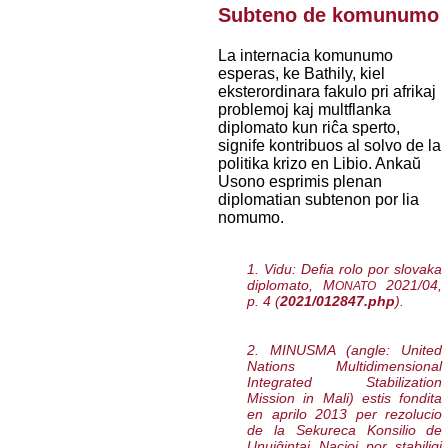
Subteno de komunumo
La internacia komunumo
esperas, ke Bathily, kiel
eksterordinara fakulo pri afrikaj
problemoj kaj multflanka
diplomato kun riĉa sperto,
signife kontribuos al solvo de la
politika krizo en Libio. Ankaŭ
Usono esprimis plenan
diplomatian subtenon por lia
nomumo.
1. Vidu:
Defia rolo por slovaka
diplomato
, M
2021/04,
ONATO
p. 4 (
2021/012847.php
).
2. MINUSMA (angle:
United
Nations Multidimensional
Integrated Stabilization
Mission in Mali
) estis fondita
en aprilo 2013 per rezolucio
de la Sekureca Konsilio de
Unuiĝintaj Nacioj por stabiligi