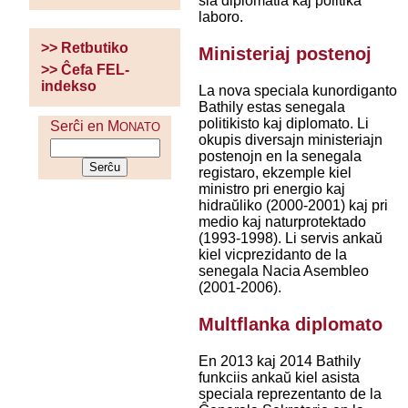
sia diplomatia kaj politika
laboro.
>> Retbutiko
Ministeriaj postenoj
>> Ĉefa FEL-
indekso
La nova speciala kunordiganto
Bathily estas senegala
politikisto kaj diplomato. Li
Serĉi en M
ONATO
okupis diversajn ministeriajn
postenojn en la senegala
registaro, ekzemple kiel
ministro pri energio kaj
hidraŭliko (2000-2001) kaj pri
medio kaj naturprotektado
(1993-1998). Li servis ankaŭ
kiel vicprezidanto de la
senegala Nacia Asembleo
(2001-2006).
Multflanka diplomato
En 2013 kaj 2014 Bathily
funkciis ankaŭ kiel asista
speciala reprezentanto de la