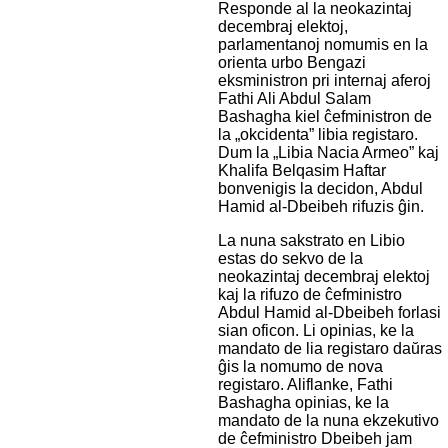
Responde al la neokazintaj
decembraj elektoj,
parlamentanoj nomumis en la
orienta urbo Bengazi
eksministron pri internaj aferoj
Fathi Ali Abdul Salam
Bashagha kiel ĉefministron de
la „okcidenta” libia registaro.
Dum la „Libia Nacia Armeo” kaj
Khalifa Belqasim Haftar
bonvenigis la decidon, Abdul
Hamid al-Dbeibeh rifuzis ĝin.
La nuna sakstrato en Libio
estas do sekvo de la
neokazintaj decembraj elektoj
kaj la rifuzo de ĉefministro
Abdul Hamid al-Dbeibeh forlasi
sian oficon. Li opinias, ke la
mandato de lia registaro daŭras
ĝis la nomumo de nova
registaro. Aliflanke, Fathi
Bashagha opinias, ke la
mandato de la nuna ekzekutivo
de ĉefministro Dbeibeh jam