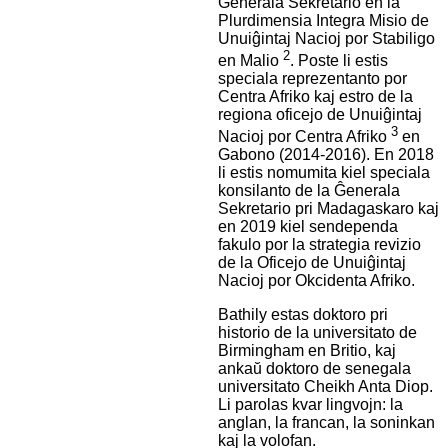
Ĝenerala Sekretario en la
Plurdimensia Integra Misio de
Unuiĝintaj Nacioj por Stabiligo
2
en Malio
. Poste li estis
speciala reprezentanto por
Centra Afriko kaj estro de la
regiona oficejo de Unuiĝintaj
3
Nacioj por Centra Afriko
en
Gabono (2014-2016). En 2018
li estis nomumita kiel speciala
konsilanto de la Ĝenerala
Sekretario pri Madagaskaro kaj
en 2019 kiel sendependa
fakulo por la strategia revizio
de la Oficejo de Unuiĝintaj
Nacioj por Okcidenta Afriko.
Bathily estas doktoro pri
historio de la universitato de
Birmingham en Britio, kaj
ankaŭ doktoro de senegala
universitato Cheikh Anta Diop.
Li parolas kvar lingvojn: la
anglan, la francan, la soninkan
kaj la volofan.