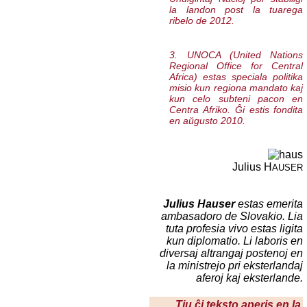
la landon post la tuarega
ribelo de 2012.
3. UNOCA (
United Nations
Regional Office for Central
Africa
) estas speciala politika
misio kun regiona mandato kaj
kun celo subteni pacon en
Centra Afriko. Ĝi estis fondita
en aŭgusto 2010.
Julius H
AUSER
Julius Hauser
estas emerita
ambasadoro de Slovakio. Lia
tuta profesia vivo estas ligita
kun diplomatio. Li laboris en
diversaj altrangaj postenoj en
la ministrejo pri eksterlandaj
aferoj kaj eksterlande.
Tiu ĉi teksto aperis en la