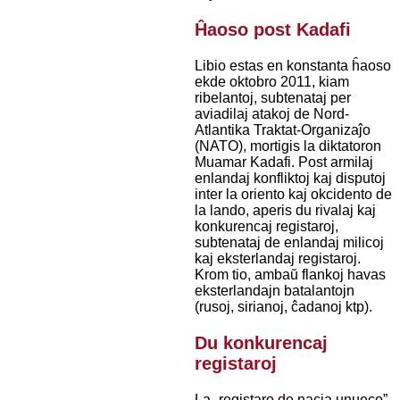
Ĥaoso post Kadafi
Libio estas en konstanta ĥaoso
ekde oktobro 2011, kiam
ribelantoj, subtenataj per
aviadilaj atakoj de Nord-
Atlantika Traktat-Organizaĵo
(NATO), mortigis la diktatoron
Muamar Kadafi. Post armilaj
enlandaj konfliktoj kaj disputoj
inter la oriento kaj okcidento de
la lando, aperis du rivalaj kaj
konkurencaj registaroj,
subtenataj de enlandaj milicoj
kaj eksterlandaj registaroj.
Krom tio, ambaŭ flankoj havas
eksterlandajn batalantojn
(rusoj, sirianoj, ĉadanoj ktp).
Du konkurencaj
registaroj
La „registaro de nacia unueco”