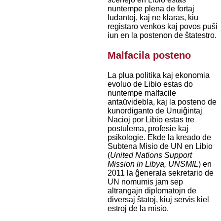
nuntempe plena de fortaj
ludantoj, kaj ne klaras, kiu
registaro venkos kaj povos puŝi
iun en la postenon de ŝtatestro.
Malfacila posteno
La plua politika kaj ekonomia
evoluo de Libio estas do
nuntempe malfacile
antaŭvidebla, kaj la posteno de
kunordiganto de Unuiĝintaj
Nacioj por Libio estas tre
postulema, profesie kaj
psikologie. Ekde la kreado de
Subtena Misio de UN en Libio
(
United Nations Support
Mission in Libya, UNSMIL
) en
2011 la ĝenerala sekretario de
UN nomumis jam sep
altrangajn diplomatojn de
diversaj ŝtatoj, kiuj servis kiel
estroj de la misio.