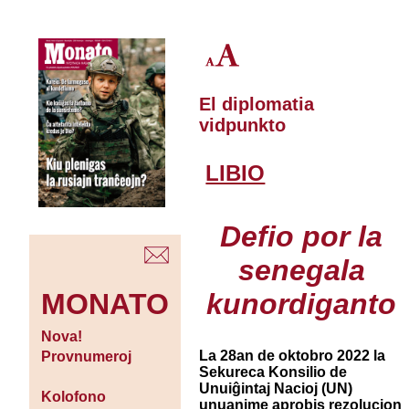
El diplomatia
vidpunkto
LIBIO
Defio por la
senegala
kunordiganto
MONATO
Nova!
La 28an de oktobro 2022 la
Provnumeroj
Sekureca Konsilio de
Unuiĝintaj Nacioj (UN)
Kolofono
unuanime aprobis rezolucion