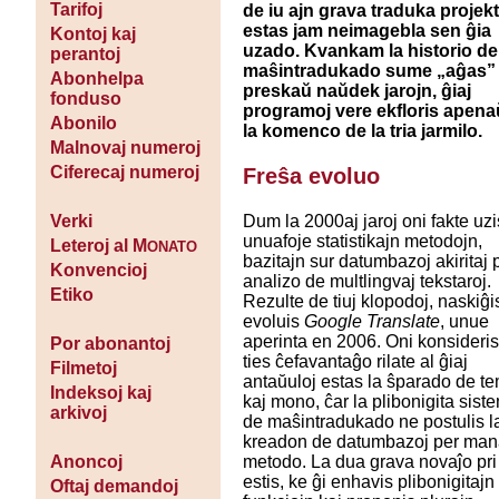
Tarifoj
de iu ajn grava traduka projek
estas jam neimagebla sen ĝia
Kontoj kaj
uzado. Kvankam la historio de
perantoj
maŝintradukado sume „aĝas”
Abonhelpa
preskaŭ naŭdek jarojn, ĝiaj
fonduso
programoj vere ekfloris apena
Abonilo
la komenco de la tria jarmilo.
Malnovaj numeroj
Ciferecaj numeroj
Freŝa evoluo
Dum la 2000aj jaroj oni fakte uzi
Verki
unuafoje statistikajn metodojn,
Leteroj al M
ONATO
bazitajn sur datumbazoj akiritaj 
Konvencioj
analizo de multlingvaj tekstaroj.
Etiko
Rezulte de tiuj klopodoj, naskiĝi
evoluis
Google Translate
, unue
aperinta en 2006. Oni konsideris
Por abonantoj
ties ĉefavantaĝo rilate al ĝiaj
Filmetoj
antaŭuloj estas la ŝparado de t
Indeksoj kaj
kaj mono, ĉar la plibonigita sist
arkivoj
de maŝintradukado ne postulis l
kreadon de datumbazoj per ma
metodo. La dua grava novaĵo pri
Anoncoj
estis, ke ĝi enhavis plibonigitajn
Oftaj demandoj