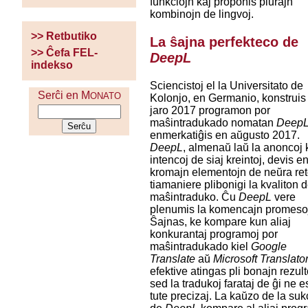
funkciojn kaj proponis plurajn
kombinojn de lingvoj.
>> Retbutiko
La ŝajna perfekteco de
>> Ĉefa FEL-
DeepL
indekso
Sciencistoj el la Universitato de
Serĉi en M
ONATO
Kolonjo, en Germanio, konstruis
jaro 2017 programon por
maŝintradukado nomatan
Deep
enmerkatiĝis en aŭgusto 2017.
DeepL
, almenaŭ laŭ la anoncoj 
intencoj de siaj kreintoj, devis e
kromajn elementojn de neŭra ret
tiamaniere plibonigi la kvaliton 
maŝintraduko. Ĉu
DeepL
vere
plenumis la komencajn promeso
Ŝajnas, ke kompare kun aliaj
konkurantaj programoj por
maŝintradukado kiel
Google
Translate
aŭ
Microsoft Translato
efektive atingas pli bonajn rezult
sed la tradukoj farataj de ĝi ne e
tute precizaj. La kaŭzo de la su