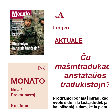
Lingvo
AKTUALE
Ĉu
maŝintraduka
anstataŭos
MONATO
tradukistojn
Nova!
Provnumeroj
Programoj por maŝintradukad
evoluis dum la lastaj dudek jar
Kolofono
kaj pliboniĝis tiom, ke la ple