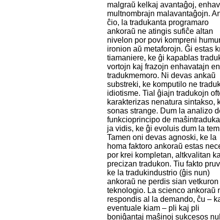
malgraŭ kelkaj avantaĝoj, enha
multnombrajn malavantaĝojn. A
ĉio, la tradukanta programaro
ankoraŭ ne atingis sufiĉe altan
nivelon por povi kompreni humu
ironion aŭ metaforojn. Ĝi estas k
tiamaniere, ke ĝi kapablas tradu
vortojn kaj frazojn enhavatajn en
tradukmemoro. Ni devas ankaŭ
substreki, ke komputilo ne tradu
idiotisme. Tial ĝiajn tradukojn of
karakterizas nenatura sintakso, ka
sonas strange. Dum la analizo d
funkcioprincipo de maŝintraduka
ja vidis, ke ĝi evoluis dum la te
Tamen oni devas agnoski, ke la
homa faktoro ankoraŭ estas nec
por krei kompletan, altkvalitan ka
precizan tradukon. Tiu fakto pru
ke la tradukindustrio (ĝis nun)
ankoraŭ ne perdis sian vetkuron
teknologio. La scienco ankoraŭ 
respondis al la demando, ĉu – k
eventuale kiam – pli kaj pli
boniĝantaj maŝinoj sukcesos nul