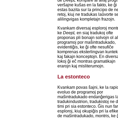
de
DeepL
kompare al aliaj prog
verŝajne kuŝas en la fakto, ke ĝi
estas bazita sur la principo de n
retoj, kiuj ne tradukas laŭvorte s
alilingvigas kompletajn frazojn.
Kvankam diversaj esploroj montr
ke
DeepL
en siaj tradukoj ofte
proponas pli bonajn solvojn ol al
programoj por maŝintradukado,
evidentiĝis, ke ĝi ofte nesufiĉe
komprenas eksterlingvan kuntek
kaj fakajn konceptojn. En divers
lokoj ĝi eĉ montras gramatikajn
erarojn kaj misliterumojn.
La estonteco
Kvankam povas ŝajni, ke la rapi
evoluo de programoj por
maŝintradukado endanĝerigas l
tradukindustrion, tradukistoj ne 
timi pri sia estonteco. Ĝis nun far
esploroj, kiuj okupiĝis pri la efik
de maŝintradukado, montris, ke ĝ