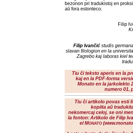
bezonon pri tradukistoj en prok
aŭ fora estonteco.
Filip I
V
Kr
Filip Ivančić
studis germana
slavan filologion en la universit
Zagrebo kaj laboras kiel t
tradu
Tiu ĉi teksto aperis en la pr
kaj en la PDF-forma versi
Monato en la
jarkolekto 
numero 01, p
Tiu ĉi artikolo povas esti l
kopiita aŭ tradukit
nekomercaj celoj, se oni me
la fonton: Artikolo de Filip Iv
el M
(www.monato.
ONATO