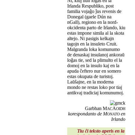
Ni, kiuj nun loĝas en la
Irlanda Respubliko, post
familia vojaĝo ĵus revenis de
Donegal (gaele Dún na
nGall), regiono en la nord-
okcidenta parto de Irlando, kiu
estas impone simila al la skota
altejo. Ni pasigis kelkajn
tagojn en la insuleto Cruit.
Malgranda loka komunumo
de denaskaj insulanoj ankoraŭ
loĝas tie, sed la plimulto el la
domoj en la insulo kaj en la
apuda ĉeftero nur en somero
estas okupata de turistoj.
Laŭŝajne, en la moderna
mondo ne restas loko por tiaj
antikvaj tradiciaj komunumoj.
Garbhan M
A
AC
OIDH
korespondanto de M
en
ONATO
Irlando
Tiu ĉi teksto aperis en la