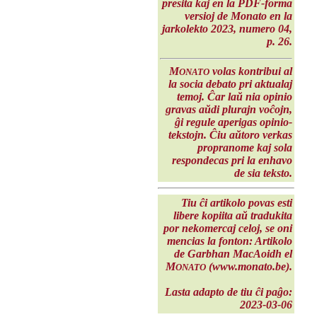
presita kaj en la PDF-forma
versioj de Monato en la
jarkolekto 2023
, numero 04,
p. 26.
M
volas kontribui al
ONATO
la socia debato pri aktualaj
temoj. Ĉar laŭ nia opinio
gravas aŭdi plurajn voĉojn,
ĝi regule aperigas opinio-
tekstojn. Ĉiu aŭtoro verkas
propranome kaj sola
respondecas pri la enhavo
de sia teksto.
Tiu ĉi artikolo povas esti
libere kopiita aŭ tradukita
por nekomercaj celoj, se oni
mencias la fonton: Artikolo
de Garbhan MacAoidh el
M
(www.monato.be).
ONATO
Lasta adapto de tiu ĉi paĝo:
2023-03-06