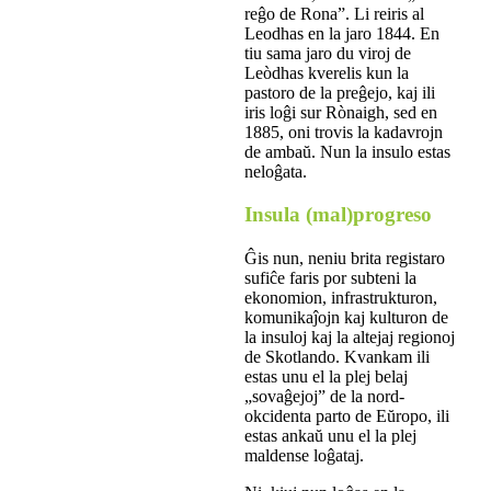
reĝo de Rona”. Li reiris al
Leodhas en la jaro 1844. En
tiu sama jaro du viroj de
Leòdhas kverelis kun la
pastoro de la preĝejo, kaj ili
iris loĝi sur Rònaigh, sed en
1885, oni trovis la kadavrojn
de ambaŭ. Nun la insulo estas
neloĝata.
Insula (mal)progreso
Ĝis nun, neniu brita registaro
sufiĉe faris por subteni la
ekonomion, infrastrukturon,
komunikaĵojn kaj kulturon de
la insuloj kaj la altejaj regionoj
de Skotlando. Kvankam ili
estas unu el la plej belaj
„sovaĝejoj” de la nord-
okcidenta parto de Eŭropo, ili
estas ankaŭ unu el la plej
maldense loĝataj.