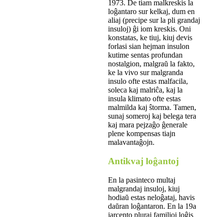
1973. De tiam malkreskis la
loĝantaro sur kelkaj, dum en
aliaj (precipe sur la pli grandaj
insuloj) ĝi iom kreskis. Oni
konstatas, ke tiuj, kiuj devis
forlasi sian hejman insulon
kutime sentas profundan
nostalgion, malgraŭ la fakto,
ke la vivo sur malgranda
insulo ofte estas malfacila,
soleca kaj malriĉa, kaj la
insula klimato ofte estas
malmilda kaj ŝtorma. Tamen,
sunaj someroj kaj belega tera
kaj mara pejzaĝo ĝenerale
plene kompensas tiajn
malavantaĝojn.
Antikvaj loĝantoj
En la pasinteco multaj
malgrandaj insuloj, kiuj
hodiaŭ estas neloĝataj, havis
daŭran loĝantaron. En la 19a
jarcento pluraj familioj loĝis