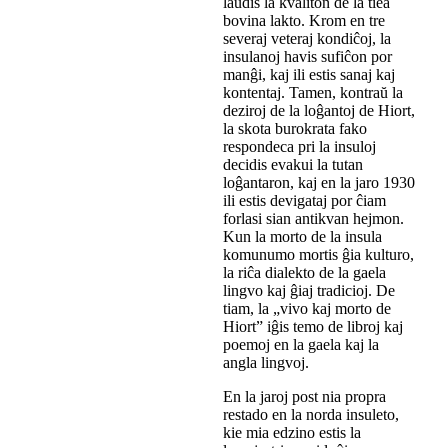
laŭdis la kvaliton de la tiea
bovina lakto. Krom en tre
severaj veteraj kondiĉoj, la
insulanoj havis sufiĉon por
manĝi, kaj ili estis sanaj kaj
kontentaj. Tamen, kontraŭ la
deziroj de la loĝantoj de Hiort,
la skota burokrata fako
respondeca pri la insuloj
decidis evakui la tutan
loĝantaron, kaj en la jaro 1930
ili estis devigataj por ĉiam
forlasi sian antikvan hejmon.
Kun la morto de la insula
komunumo mortis ĝia kulturo,
la riĉa dialekto de la gaela
lingvo kaj ĝiaj tradicioj. De
tiam, la „vivo kaj morto de
Hiort” iĝis temo de libroj kaj
poemoj en la gaela kaj la
angla lingvoj.
En la jaroj post nia propra
restado en la norda insuleto,
kie mia edzino estis la