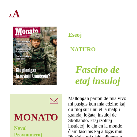
Eseoj
NATURO
Fascino de
etaj insuloj
Mallongan parton de mia vivo
mi pasigis kun mia edzino kaj
du filoj sur unu el la malpli
MONATO
grandaj loĝataj insuloj de
Skotlando. Etaj izolitaj
insuletoj, ie ajn en la mondo,
Nova!
ĉiam fascinis kaj allogis min.
Provnumeroj
Plurfoje, mi vizitis diversajn