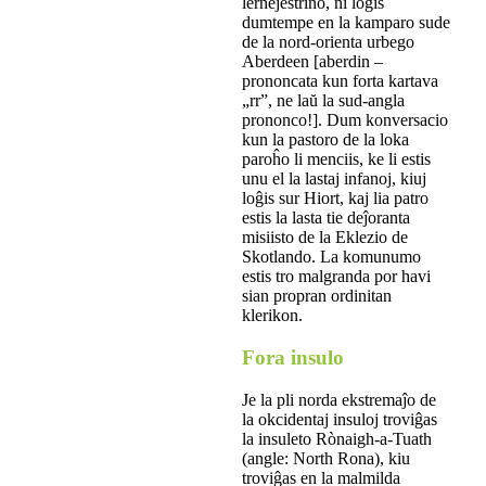
lernejestrino, ni loĝis
dumtempe en la kamparo sude
de la nord-orienta urbego
Aberdeen [aberdin –
prononcata kun forta kartava
„rr”, ne laŭ la sud-angla
prononco!]. Dum konversacio
kun la pastoro de la loka
paroĥo li menciis, ke li estis
unu el la lastaj infanoj, kiuj
loĝis sur Hiort, kaj lia patro
estis la lasta tie deĵoranta
misiisto de la Eklezio de
Skotlando. La komunumo
estis tro malgranda por havi
sian propran ordinitan
klerikon.
Fora insulo
Je la pli norda ekstremaĵo de
la okcidentaj insuloj troviĝas
la insuleto Rònaigh-a-Tuath
(angle: North Rona), kiu
troviĝas en la malmilda