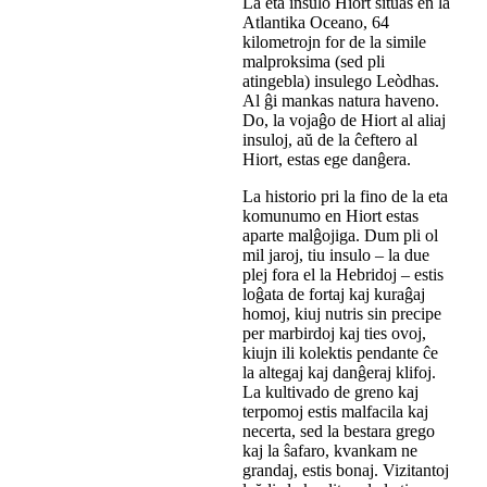
La eta insulo Hiort situas en la
Atlantika Oceano, 64
kilometrojn for de la simile
malproksima (sed pli
atingebla) insulego Leòdhas.
Al ĝi mankas natura haveno.
Do, la vojaĝo de Hiort al aliaj
insuloj, aŭ de la ĉeftero al
Hiort, estas ege danĝera.
La historio pri la fino de la eta
komunumo en Hiort estas
aparte malĝojiga. Dum pli ol
mil jaroj, tiu insulo – la due
plej fora el la Hebridoj – estis
loĝata de fortaj kaj kuraĝaj
homoj, kiuj nutris sin precipe
per marbirdoj kaj ties ovoj,
kiujn ili kolektis pendante ĉe
la altegaj kaj danĝeraj klifoj.
La kultivado de greno kaj
terpomoj estis malfacila kaj
necerta, sed la bestara grego
kaj la ŝafaro, kvankam ne
grandaj, estis bonaj. Vizitantoj