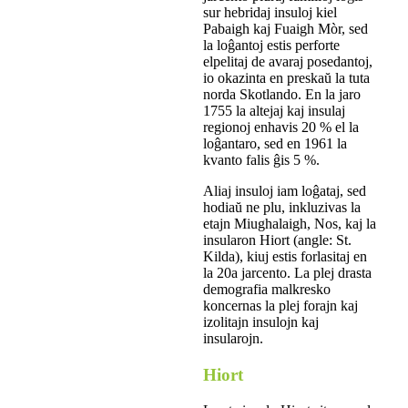
sur hebridaj insuloj kiel
Pabaigh kaj Fuaigh Mòr, sed
la loĝantoj estis perforte
elpelitaj de avaraj posedantoj,
io okazinta en preskaŭ la tuta
norda Skotlando. En la jaro
1755 la altejaj kaj insulaj
regionoj enhavis 20 % el la
loĝantaro, sed en 1961 la
kvanto falis ĝis 5 %.
Aliaj insuloj iam loĝataj, sed
hodiaŭ ne plu, inkluzivas la
etajn Miughalaigh, Nos, kaj la
insularon Hiort (angle: St.
Kilda), kiuj estis forlasitaj en
la 20a jarcento. La plej drasta
demografia malkresko
koncernas la plej forajn kaj
izolitajn insulojn kaj
insularojn.
Hiort