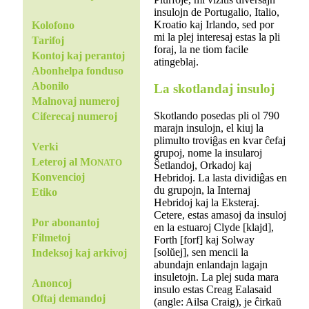
insulojn de Portugalio, Italio,
Kroatio kaj Irlando, sed por
Kolofono
mi la plej interesaj estas la pli
Tarifoj
foraj, la ne tiom facile
Kontoj kaj perantoj
atingeblaj.
Abonhelpa fonduso
Abonilo
La skotlandaj insuloj
Malnovaj numeroj
Skotlando posedas pli ol 790
Ciferecaj numeroj
marajn insulojn, el kiuj la
plimulto troviĝas en kvar ĉefaj
Verki
grupoj, nome la insularoj
Leteroj al M
ONATO
Ŝetlandoj, Orkadoj kaj
Konvencioj
Hebridoj. La lasta dividiĝas en
du grupojn, la Internaj
Etiko
Hebridoj kaj la Eksteraj.
Cetere, estas amasoj da insuloj
Por abonantoj
en la estuaroj Clyde [klajd],
Filmetoj
Forth [forf] kaj Solway
[solŭej], sen mencii la
Indeksoj kaj arkivoj
abundajn enlandajn lagajn
insuletojn. La plej suda mara
Anoncoj
insulo estas Creag Ealasaid
Oftaj demandoj
(angle: Ailsa Craig), je ĉirkaŭ