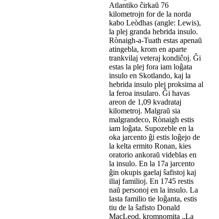
Atlantiko ĉirkaŭ 76
kilometrojn for de la norda
kabo Leòdhas (angle: Lewis),
la plej granda hebrida insulo.
Rònaigh-a-Tuath estas apenaŭ
atingebla, krom en aparte
trankvilaj veteraj kondiĉoj. Ĝi
estas la plej fora iam loĝata
insulo en Skotlando, kaj la
hebrida insulo plej proksima al
la feroa insularo. Ĝi havas
areon de 1,09 kvadrataj
kilometroj. Malgraŭ sia
malgrandeco, Rònaigh estis
iam loĝata. Supozeble en la
oka jarcento ĝi estis loĝejo de
la kelta ermito Ronan, kies
oratorio ankoraŭ videblas en
la insulo. En la 17a jarcento
ĝin okupis gaelaj ŝafistoj kaj
iliaj familioj. En 1745 restis
naŭ personoj en la insulo. La
lasta familio tie loĝanta, estis
tiu de la ŝafisto Donald
MacLeod, kromnomita „La