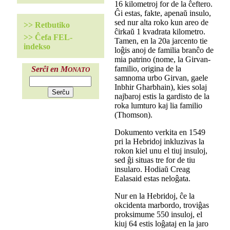
16 kilometroj for de la ĉeftero.
Ĝi estas, fakte, apenaŭ insulo,
sed nur alta roko kun areo de
>> Retbutiko
ĉirkaŭ 1 kvadrata kilometro.
>> Ĉefa FEL-
Tamen, en la 20a jarcento tie
indekso
loĝis anoj de familia branĉo de
mia patrino (nome, la Girvan-
familio, origina de la
Serĉi en M
ONATO
samnoma urbo Girvan, gaele
Inbhir Gharbhain), kies solaj
najbaroj estis la gardisto de la
roka lumturo kaj lia familio
(Thomson).
Dokumento verkita en 1549
pri la Hebridoj inkluzivas la
rokon kiel unu el tiuj insuloj,
sed ĝi situas tre for de tiu
insularo. Hodiaŭ Creag
Ealasaid estas neloĝata.
Nur en la Hebridoj, ĉe la
okcidenta marbordo, troviĝas
proksimume 550 insuloj, el
kiuj 64 estis loĝataj en la jaro