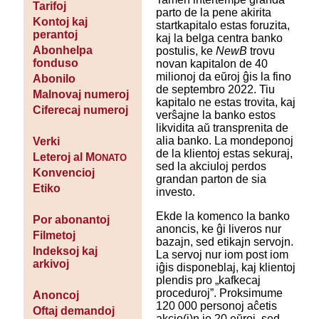
Tarifoj
parto de la pene akirita
Kontoj kaj
startkapitalo estas foruzita,
perantoj
kaj la belga centra banko
Abonhelpa
postulis, ke
NewB
trovu
fonduso
novan kapitalon de 40
milionoj da eŭroj ĝis la fino
Abonilo
de septembro 2022. Tiu
Malnovaj numeroj
kapitalo ne estas trovita, kaj
Ciferecaj numeroj
verŝajne la banko estos
likvidita aŭ transprenita de
alia banko. La mondeponoj
Verki
de la klientoj estas sekuraj,
Leteroj al M
ONATO
sed la akciuloj perdos
Konvencioj
grandan parton de sia
Etiko
investo.
Ekde la komenco la banko
Por abonantoj
anoncis, ke ĝi liveros nur
Filmetoj
bazajn, sed etikajn servojn.
Indeksoj kaj
La servoj nur iom post iom
arkivoj
iĝis disponeblaj, kaj klientoj
plendis pro „kafkecaj
proceduroj”. Proksimume
Anoncoj
120 000 personoj aĉetis
Oftaj demandoj
akcio(j)n je 20 eŭroj, sed