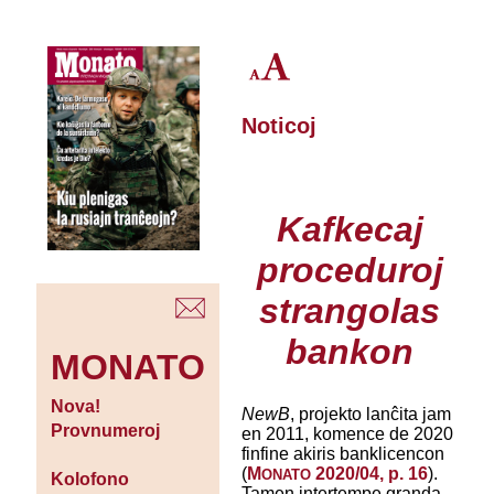
Noticoj
Kafkecaj
proceduroj
strangolas
bankon
MONATO
Nova!
NewB
, projekto lanĉita jam
Provnumeroj
en 2011, komence de 2020
finfine akiris banklicencon
(
M
2020/04, p. 16
).
ONATO
Kolofono
Tamen intertempe granda