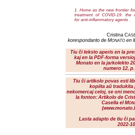
1.
Home as the new frontier fo
treatment of COVID-19: the 
for anti-inflammatory agents
.
Cristina C
AS
korespondanto de M
en I
ONATO
Tiu ĉi teksto aperis en la pre
kaj en la PDF-forma versio
Monato en la
jarkolekto 2
numero 12, p.
Tiu ĉi artikolo povas esti li
kopiita aŭ tradukita
nekomercaj celoj, se oni men
la fonton: Artikolo de Cris
Casella el M
ON
(www.monato.b
Lasta adapto de tiu ĉi p
2022-10