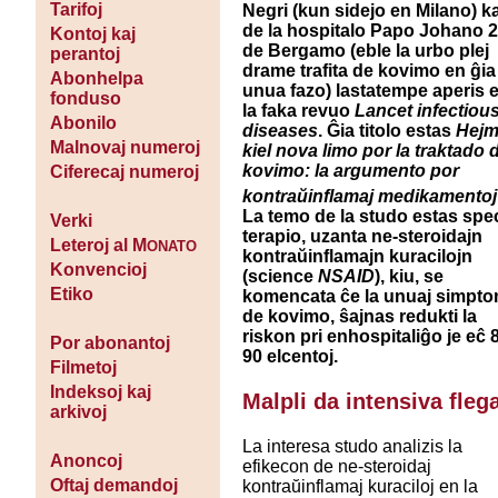
Tarifoj
Negri (kun sidejo en Milano) ka
de la hospitalo Papo Johano 
Kontoj kaj
de Bergamo (eble la urbo plej
perantoj
drame trafita de kovimo en ĝia
Abonhelpa
unua fazo) lastatempe aperis 
fonduso
la faka revuo
Lancet infectiou
Abonilo
diseases
. Ĝia titolo estas
Hej
Malnovaj numeroj
kiel nova limo por la traktado 
kovimo: la argumento por
Ciferecaj numeroj
kontraŭinflamaj medikamento
La temo de la studo estas spe
Verki
terapio, uzanta ne-steroidajn
Leteroj al M
ONATO
kontraŭinflamajn kuracilojn
Konvencioj
(science
NSAID
), kiu, se
Etiko
komencata ĉe la unuaj simpto
de kovimo, ŝajnas redukti la
riskon pri enhospitaliĝo je eĉ 
Por abonantoj
90 elcentoj.
Filmetoj
Indeksoj kaj
Malpli da intensiva fleg
arkivoj
La interesa studo analizis la
Anoncoj
efikecon de ne-steroidaj
Oftaj demandoj
kontraŭinflamaj kuraciloj en la