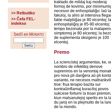
traktado de mildaj kaj moderaj
formoj de kovimo, por minimumig
neceson de enhospitaliĝo: laŭ l
>> Retbutiko
fakuloj, la aliro al intensiva fleg
>> Ĉefa FEL-
fakte malpliiĝas je 80 elcentoj; l
indekso
enhospitaliĝoj je 85-90 elcentoj; 
tempo bezonata por la malapero
simptomoj je 80 elcentoj; la bez
Serĉi en M
ONATO
de suplementa oksigeno je 100
elcentoj.
Premo
La sciencistoj argumentas, ke, s
nombro de infektitoj denove
supreniros en la venontaj monat
pro nova pli danĝera aŭ pli kont
varianto, ne necesos maltrankvil
troe: frua terapio bazita sur
kontraŭinflamaj kuraciloj povos
sukcese forturni la troan premon
kiun malsanulejoj spertis en la l
du jaroj en la plejmulto de la lan
de la mondo.