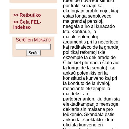
rolon de nova konstitucio
por trakti sociajn kaj
ekologiajn problemojn, kiaj
>> Retbutiko
estas longa senpluveco,
malgrandaj pensioj,
>> Ĉefa FEL-
neegala aliro al kuracado
indekso
ktp. Kontraŭe, la
malakceptemuloj
Serĉi en M
ONATO
argumentis pri la necerteco
kaj radikaleco de la grandaj
politikaj reformoj (kiel
ekzemple la deklarado de
Ĉilio kiel plurnacia ŝtato aŭ
la forigo de la senato), kaj
ankaŭ polemikis pri la
konstitucia kunveno kaj pri
la konduto de la rivaloj,
menciante ekzemple la
maldekstran
partoprenanton, kiu dum sia
elektadkampanjo mensoge
deklaris sin malsana pro
leŭkemio. Skandala estis
ankaŭ la „spektaklo” dum
oficiala kunveno en