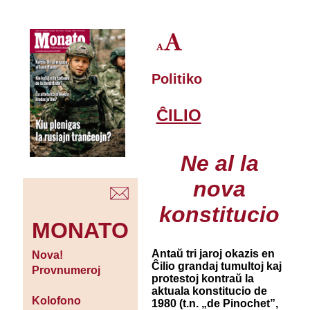
Politiko
ĈILIO
Ne al la
nova
konstitucio
MONATO
Antaŭ tri jaroj okazis en
Nova!
Ĉilio grandaj tumultoj kaj
Provnumeroj
protestoj kontraŭ la
aktuala konstitucio de
Kolofono
1980 (t.n. „de Pinochet”,