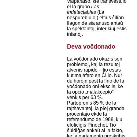
Valparaíso, kie transvestulo
el la grupo
Las
indetectables
(La
nespurebluloj) eltiris ĉilian
flagon de sia anuso antaŭ
la spektantoj, inter kiuj estis
infanoj.
Deva voĉdonado
La voĉdonado okazis sen
problemoj, kaj la rezultoj
alvenis rapide – tio estas
kutima afero en Ĉilio. Nur
du horojn post la fino de la
voĉdonado oni eksciis, ke
la opcio „malakcepto”
venkis per 63 %.
Partoprenis 85 % de la
rajthavantoj, la plej granda
procentaĵo ekde la
referendumo de 1988, kiu
eloficigis Pinochet. Tio
ŝuldiĝas ankaŭ al la fakto,
ke la parlamento preskribis