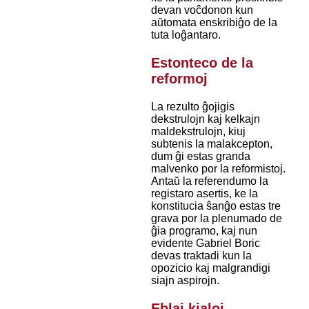
devan voĉdonon kun
aŭtomata enskribiĝo de la
tuta loĝantaro.
Estonteco de la
reformoj
La rezulto ĝojigis
dekstrulojn kaj kelkajn
maldekstrulojn, kiuj
subtenis la malakcepton,
dum ĝi estas granda
malvenko por la reformistoj.
Antaŭ la referendumo la
registaro asertis, ke la
konstitucia ŝanĝo estas tre
grava por la plenumado de
ĝia programo, kaj nun
evidente Gabriel Boric
devas traktadi kun la
opozicio kaj malgrandigi
siajn aspirojn.
Eblaj kialoj