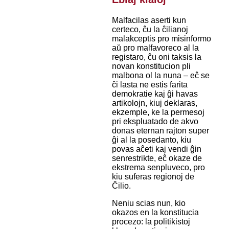
Malfacilas aserti kun
certeco, ĉu la ĉilianoj
malakceptis pro misinformo
aŭ pro malfavoreco al la
registaro, ĉu oni taksis la
novan konstitucion pli
malbona ol la nuna – eĉ se
ĉi lasta ne estis farita
demokratie kaj ĝi havas
artikolojn, kiuj deklaras,
ekzemple, ke la permesoj
pri ekspluatado de akvo
donas eternan rajton super
ĝi al la posedanto, kiu
povas aĉeti kaj vendi ĝin
senrestrikte, eĉ okaze de
ekstrema senpluveco, pro
kiu suferas regionoj de
Ĉilio.
Neniu scias nun, kio
okazos en la konstitucia
procezo: la politikistoj