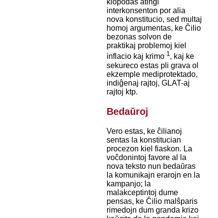
klopodas atingi
interkonsenton por alia
nova konstitucio, sed multaj
homoj argumentas, ke Ĉilio
bezonas solvon de
praktikaj problemoj kiel
1
inflacio kaj krimo
, kaj ke
sekureco estas pli grava ol
ekzemple mediprotektado,
indiĝenaj rajtoj, GLAT-aj
rajtoj ktp.
Bedaŭroj
Vero estas, ke ĉilianoj
sentas la konstitucian
procezon kiel fiaskon. La
voĉdonintoj favore al la
nova teksto nun bedaŭras
la komunikajn erarojn en la
kampanjo; la
malakceptintoj dume
pensas, ke Ĉilio malŝparis
rimedojn dum granda krizo