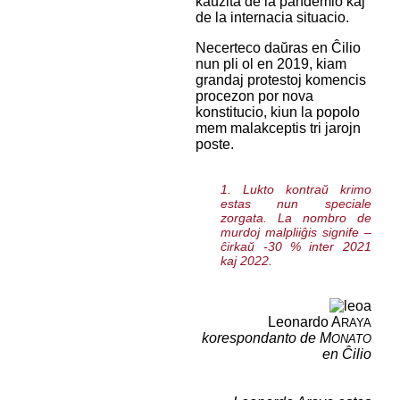
kaŭzita de la pandemio kaj
de la internacia situacio.
Necerteco daŭras en Ĉilio
nun pli ol en 2019, kiam
grandaj protestoj komencis
procezon por nova
konstitucio, kiun la popolo
mem malakceptis tri jarojn
poste.
1. Lukto kontraŭ krimo
estas nun speciale
zorgata. La nombro de
murdoj malpliiĝis signife –
ĉirkaŭ -30 % inter 2021
kaj 2022.
Leonardo A
RAYA
korespondanto de M
ONATO
en Ĉilio