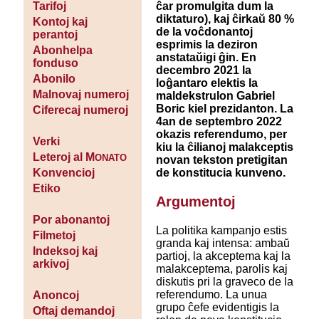
ĉar promulgita dum la
Tarifoj
diktaturo), kaj ĉirkaŭ 80 %
Kontoj kaj
de la voĉdonantoj
perantoj
esprimis la deziron
Abonhelpa
anstataŭigi ĝin. En
fonduso
decembro 2021 la
Abonilo
loĝantaro elektis la
Malnovaj numeroj
maldekstrulon Gabriel
Boric kiel prezidanton. La
Ciferecaj numeroj
4an de septembro 2022
okazis referendumo, per
Verki
kiu la ĉilianoj malakceptis
Leteroj al M
ONATO
novan tekston pretigitan
de konstitucia kunveno.
Konvencioj
Etiko
Argumentoj
Por abonantoj
La politika kampanjo estis
Filmetoj
granda kaj intensa: ambaŭ
Indeksoj kaj
partioj, la akceptema kaj la
arkivoj
malakceptema, parolis kaj
diskutis pri la graveco de la
referendumo. La unua
Anoncoj
grupo ĉefe evidentigis la
Oftaj demandoj