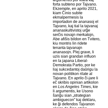
forta subteno por Tajvano.
Ekzemple, en aprilo 2021,
kiam Ĉinio subite
ekmalpermesis la
importadon de ananasoj el
Tajvano, kaj tial la tajvanaj
ananaskultivistoj urĝe
serĉis novajn merkatojn,
Abe afiŝis bildon en Tvitero,
kiu montris lin ridete
tenanta tajvanajn
ananasojn. Plej grave, li
uzis sian grandan influon
en la japana Liberal-
Demokrata Partio, por ke
liaj sukcedantoj daŭrigu la
novan politikon rilate al
Tajvano. En aprilo ĉi-jare li
eĉ skribis opinian artikolon
en
Los Angeles Times
, kie
li argumentis, ke Usono
ŝanĝu sian „strategian
ambiguecon” kaj deklaru,
ke ĝi defendos Tajvanon