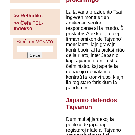
La tajvana prezidento Tsai
>> Retbutiko
Ing-wen montris tiun
amikecan senton,
>> Ĉefa FEL-
respondante al la murdo. Ŝi
indekso
priskribis Abe kiel „la plej
firman amikon de Tajvano”,
Serĉi en M
ONATO
menciante liajn gravajn
kontribuojn al la proksimiĝo
de la rilatoj inter Japanio
kaj Tajvano, dum li estis
ĉefministro, kaj aparte la
donacojn de vakcinoj
kontraŭ la kronviruso, kiujn
lia registaro faris dum la
pandemio.
Japanio defendos
Tajvanon
Dum multaj jardekoj la
politiko de japanaj
registaroj rilate al Tajvano