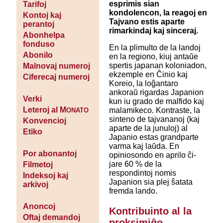
esprimis sian
Tarifoj
kondolencon, la reagoj en
Kontoj kaj
Tajvano estis aparte
perantoj
rimarkindaj kaj sinceraj.
Abonhelpa
fonduso
En la plimulto de la landoj
Abonilo
en la regiono, kiuj antaŭe
spertis japanan koloniadon,
Malnovaj numeroj
ekzemple en Ĉinio kaj
Ciferecaj numeroj
Koreio, la loĝantaro
ankoraŭ rigardas Japanion
Verki
kun iu grado de malfido kaj
Leteroj al M
malamikeco. Kontraste, la
ONATO
sinteno de tajvananoj (kaj
Konvencioj
aparte de la junuloj) al
Etiko
Japanio estas grandparte
varma kaj laŭda. En
Por abonantoj
opiniosondo en aprilo ĉi-
jare 60 % de la
Filmetoj
respondintoj nomis
Indeksoj kaj
Japanion sia plej ŝatata
arkivoj
fremda lando.
Anoncoj
Kontribuinto al la
Oftaj demandoj
proksimiĝo