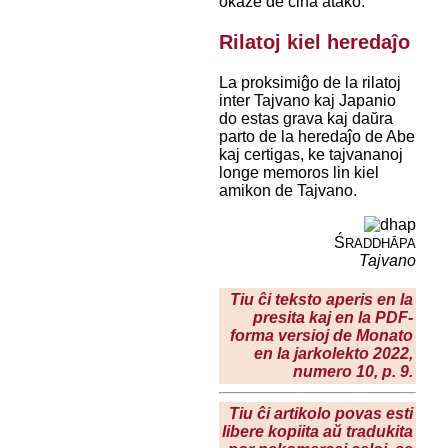
okaze de ĉina atako.
Rilatoj kiel heredaĵo
La proksimiĝo de la rilatoj
inter Tajvano kaj Japanio
do estas grava kaj daŭra
parto de la heredaĵo de Abe
kaj certigas, ke tajvananoj
longe memoros lin kiel
amikon de Tajvano.
Ś
RADDHĀPA
Tajvano
Tiu ĉi teksto aperis en la
presita kaj en la PDF-
forma versioj de Monato
en la
jarkolekto 2022
,
numero 10, p. 9.
Tiu ĉi artikolo povas esti
libere kopiita aŭ tradukita