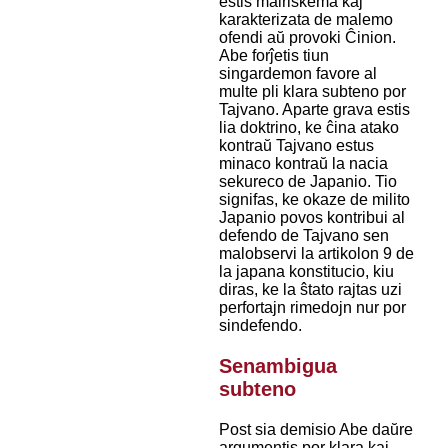
estis malriskema kaj
karakterizata de malemo
ofendi aŭ provoki Ĉinion.
Abe forĵetis tiun
singardemon favore al
multe pli klara subteno por
Tajvano. Aparte grava estis
lia doktrino, ke ĉina atako
kontraŭ Tajvano estus
minaco kontraŭ la nacia
sekureco de Japanio. Tio
signifas, ke okaze de milito
Japanio povos kontribui al
defendo de Tajvano sen
malobservi la artikolon 9 de
la japana konstitucio, kiu
diras, ke la ŝtato rajtas uzi
perfortajn rimedojn nur por
sindefendo.
Senambigua
subteno
Post sia demisio Abe daŭre
argumentis por klara kaj