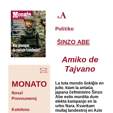
Politiko
ŜINZO ABE
Amiko de
Tajvano
MONATO
La tuta mondo ŝokiĝis en
julio, kiam la antaŭa
japana ĉefministro Ŝinzo
Nova!
Abe estis murdita dum
Provnumeroj
elekta kampanjo en la
urbo Nara. Kvankam
Kolofono
multaj landestroj en Azio