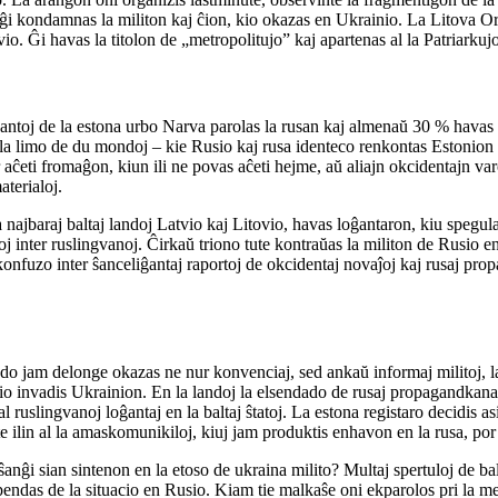
e ĝi kondamnas la militon kaj ĉion, kio okazas en Ukrainio. La Litova Ort
. Ĝi havas la titolon de „metropolitujo” kaj apartenas al la Patriarku
ĝantoj de la estona urbo Narva parolas la rusan kaj almenaŭ 30 % havas
e la limo de du mondoj – kie Rusio kaj rusa identeco renkontas Estonio
 aĉeti fromaĝon, kiun ili ne povas aĉeti hejme, aŭ aliajn okcidentajn va
aterialoj.
 najbaraj baltaj landoj Latvio kaj Litovio, havas loĝantaron, kiu spegula
aroj inter ruslingvanoj. Ĉirkaŭ triono tute kontraŭas la militon de Rusio
onfuzo inter ŝanceliĝantaj raportoj de okcidentaj novaĵoj kaj rusaj pr
jam delonge okazas ne nur konvenciaj, sed ankaŭ informaj militoj, la g
o invadis Ukrainion. En la landoj la elsendado de rusaj propagandkanalo
l ruslingvanoj loĝantaj en la baltaj ŝtatoj. La estona registaro decidis as
te ilin al la amaskomunikiloj, kiuj jam produktis enhavon en la rusa, por
nĝi sian sintenon en la etoso de ukraina milito? Multaj spertuloj de balt
pendas de la situacio en Rusio. Kiam tie malkaŝe oni ekparolos pri la me