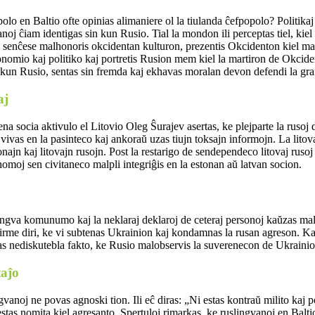
polo en Baltio ofte opinias alimaniere ol la tiulanda ĉefpopolo? Politik
vanoj ĉiam identigas sin kun Rusio. Tial la mondon ili perceptas tiel, ki
 senĉese malhonoris okcidentan kulturon, prezentis Okcidenton kiel m
onomio kaj politiko kaj portretis Rusion mem kiel la martiron de Okcid
kun Rusio, sentas sin fremda kaj ekhavas moralan devon defendi la gra
aj
a socia aktivulo el Litovio Oleg Ŝurajev asertas, ke plejparte la rusoj 
ŭ vivas en la pasinteco kaj ankoraŭ uzas tiujn toksajn informojn. La lito
najn kaj litovajn rusojn. Post la restarigo de sendependeco litovaj rusoj ri
 homoj sen civitaneco malpli integriĝis en la estonan aŭ latvan socion.
lingva komunumo kaj la neklaraj deklaroj de ceteraj personoj kaŭzas mal
irme diri, ke vi subtenas Ukrainion kaj kondamnas la rusan agreson. Kaj 
as nediskutebla fakto, ke Rusio malobservis la suverenecon de Ukrainio
aĵo
vanoj ne povas agnoski tion. Ili eĉ diras: „Ni estas kontraŭ milito kaj p
tas nomita kiel agresanto. Spertuloj rimarkas, ke ruslingvanoj en Baltio,