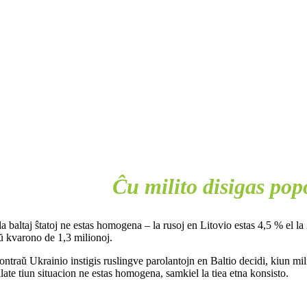
Ĉu milito disigas pop
la baltaj ŝtatoj ne estas homogena – la rusoj en Litovio estas 4,5 % el l
ŭ kvarono de 1,3 milionoj.
ntraŭ Ukrainio instigis ruslingve parolantojn en Baltio decidi, kiun milit
ilate tiun situacion ne estas homogena, samkiel la tiea etna konsisto.