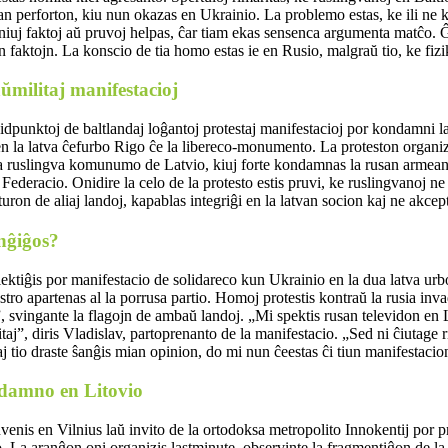
an perforton, kiu nun okazas en Ukrainio. La problemo estas, ke ili ne k
iuj faktoj aŭ pruvoj helpas, ĉar tiam ekas sensenca argumenta matĉo. Ĝ
n faktojn. La konscio de tia homo estas ie en Rusio, malgraŭ tio, ke fizik
militaj manifestacioj
punktoj de baltlandaj loĝantoj protestaj manifestacioj por kondamni la 
 en la latva ĉefurbo Rigo ĉe la libereco-monumento. La proteston organ
a ruslingva komunumo de Latvio, kiuj forte kondamnas la rusan armean a
Federacio. Onidire la celo de la protesto estis pruvi, ke ruslingvanoj ne 
ron de aliaj landoj, kapablas integriĝi en la latvan socion kaj ne akcept
nĝiĝos?
ktiĝis por manifestacio de solidareco kun Ukrainio en la dua latva urbo
estro apartenas al la porrusa partio. Homoj protestis kontraŭ la rusia in
 svingante la flagojn de ambaŭ landoj. „Mi spektis rusan televidon en L
itaj”, diris Vladislav, partoprenanto de la manifestacio. „Sed ni ĉiutage r
 tio draste ŝanĝis mian opinion, do mi nun ĉeestas ĉi tiun manifestacio
damno en Litovio
nis en Vilnius laŭ invito de la ortodoksa metropolito Innokentij por pr
o. La aranĝon oni organizis lastminute, observinte la fragmentiĝon de la