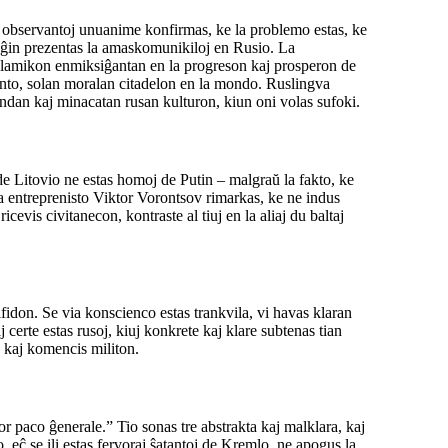
aj observantoj unuanime konfirmas, ke la problemo estas, ke
el ĝin prezentas la amaskomunikiloj en Rusio. La
alamikon enmiksiĝantan en la progreson kaj prosperon de
ento, solan moralan citadelon en la mondo. Ruslingva
ndan kaj minacatan rusan kulturon, kiun oni volas sufoki.
de Litovio ne estas homoj de Putin – malgraŭ la fakto, ke
va entreprenisto Viktor Vorontsov rimarkas, ke ne indus
cevis civitanecon, kontraste al tiuj en la aliaj du baltaj
fidon. Se via konscienco estas trankvila, vi havas klaran
certe estas rusoj, kiuj konkrete kaj klare subtenas tian
 kaj komencis militon.
or paco ĝenerale.” Tio sonas tre abstrakta kaj malklara, kaj
 eĉ se ili estas fervoraj ŝatantoj de Kremlo, ne apogus la