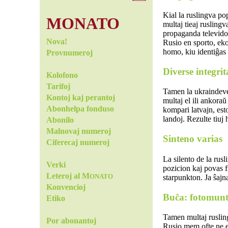
Kial la ruslingva po
MONATO
multaj tieaj rusling
propaganda televido
Nova!
Rusio en sporto, ek
homo, kiu identiĝas 
Provnumeroj
Diverse integrit
Kolofono
Tarifoj
Tamen la ukraindeven
Kontoj kaj perantoj
multaj el ili ankora
Abonhelpa fonduso
kompari latvajn, esto
landoj. Rezulte tiuj
Abonilo
Malnovaj numeroj
Sinteno varias
Ciferecaj numeroj
La silento de la rus
Verki
pozicion kaj povas f
Leteroj al M
starpunkton. Ja ŝajn
ONATO
Konvencioj
Buĉa: fotomunt
Etiko
Tamen multaj rusling
Por abonantoj
Rusio mem ofte ne es