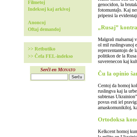
Filmetoj
genocidon, la brutal
Indeksoj kaj arkivoj
fotomuntaĵo. Kaj nen
pripensi la evidentaj
Anoncoj
„Rusaj” kontraŭ
Oftaj demandoj
Malgraŭ malsamaj vid
ol mil ruslingvanoj
>> Retbutiko
reprezentantojn de l
politikon de la Rusa 
>> Ĉefa FEL-indekso
suverenecon kaj kultu
Serĉi en M
ONATO
Ĉu la opinio ŝa
Centoj da homoj kole
ruslingva kaj la urb
subtenas Ukrainion”,
povus esti iel pravig
amaskomunikiloj, kaj
Ortodoksa kon
Kelkcent homoj kunve
la milito en Ukraini