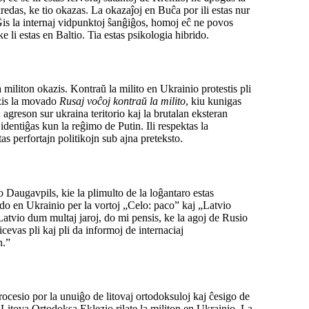
redas, ke tio okazas. La okazaĵoj en Buĉa por ili estas nur
is la internaj vidpunktoj ŝanĝiĝos, homoj eĉ ne povos
e li estas en Baltio. Tia estas psikologia hibrido.
militon okazis. Kontraŭ la milito en Ukrainio protestis pli
izis la movado
Rusaj voĉoj kontraŭ la milito
, kiu kunigas
greson sur ukraina teritorio kaj la brutalan eksteran
identiĝas kun la reĝimo de Putin. Ili respektas la
as perfortajn politikojn sub ajna preteksto.
 Daugavpils, kie la plimulto de la loĝantaro estas
vado en Ukrainio per la vortoj „Celo: paco” kaj „Latvio
atvio dum multaj jaroj, do mi pensis, ke la agoj de Rusio
icevas pli kaj pli da informoj de internaciaj
n.”
ocesio por la unuiĝo de litovaj ortodoksuloj kaj ĉesigo de
 Litova Ortodoksa Eklezio rilate la militon en Ukrainio. La