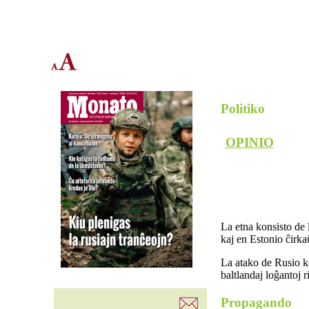
Politiko
OPINIO
La etna konsisto de 
kaj en Estonio ĉirka
La atako de Rusio ko
baltlandaj loĝantoj r
Propagando