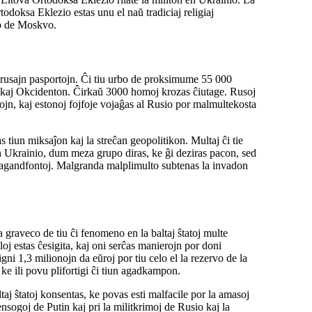
odoksa Eklezio estas unu el naŭ tradiciaj religiaj
jo de Moskvo.
 rusajn pasportojn. Ĉi tiu urbo de proksimume 55 000
n kaj Okcidenton. Ĉirkaŭ 3000 homoj krozas ĉiutage. Rusoj
rojn, kaj estonoj fojfoje vojaĝas al Rusio por malmultekosta
s tiun miksaĵon kaj la streĉan geopolitikon. Multaj ĉi tie
 en Ukrainio, dum meza grupo diras, ke ĝi deziras pacon, sed
opagandfontoj. Malgranda malplimulto subtenas la invadon
raveco de tiu ĉi fenomeno en la baltaj ŝtatoj multe
j estas ĉesigita, kaj oni serĉas manierojn por doni
igni 1,3 milionojn da eŭroj por tiu celo el la rezervo de la
 ke ili povu plifortigi ĉi tiun agadkampon.
aj ŝtatoj konsentas, ke povas esti malfacile por la amasoj
nsogoj de Putin kaj pri la militkrimoj de Rusio kaj la