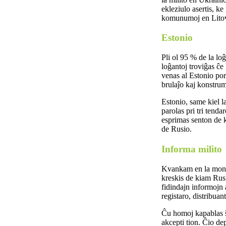
ekleziulo asertis, k
komunumoj en Litovio
Estonio
Pli ol 95 % de la lo
loĝantoj troviĝas ĉ
venas al Estonio por
brulaĵo kaj konstrum
Estonio, same kiel la
parolas pri tri tend
esprimas senton de k
de Rusio.
Informa milito
Kvankam en la mondo 
kreskis de kiam Rusi
fidindajn informojn a
registaro, distribuan
Ĉu homoj kapablas ŝa
akcepti tion. Ĉio de