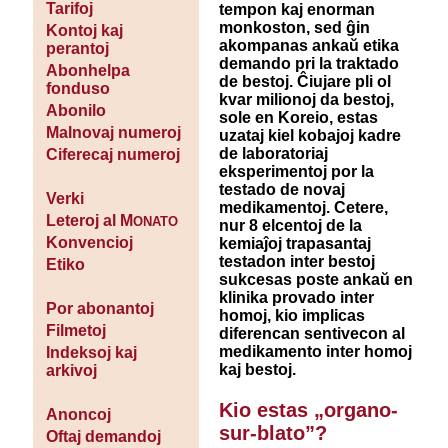
Tarifoj
tempon kaj enorman
monkoston, sed ĝin
Kontoj kaj
akompanas ankaŭ etika
perantoj
demando pri la traktado
Abonhelpa
de bestoj. Ĉiujare pli ol
fonduso
kvar milionoj da bestoj,
Abonilo
sole en Koreio, estas
Malnovaj numeroj
uzataj kiel kobajoj kadre
de laboratoriaj
Ciferecaj numeroj
eksperimentoj por la
testado de novaj
Verki
medikamentoj. Cetere,
Leteroj al M
ONATO
nur 8 elcentoj de la
Konvencioj
kemiaĵoj trapasantaj
testadon inter bestoj
Etiko
sukcesas poste ankaŭ en
klinika provado inter
Por abonantoj
homoj, kio implicas
Filmetoj
diferencan sentivecon al
medikamento inter homoj
Indeksoj kaj
kaj bestoj.
arkivoj
Kio estas „organo-
Anoncoj
sur-blato”?
Oftaj demandoj