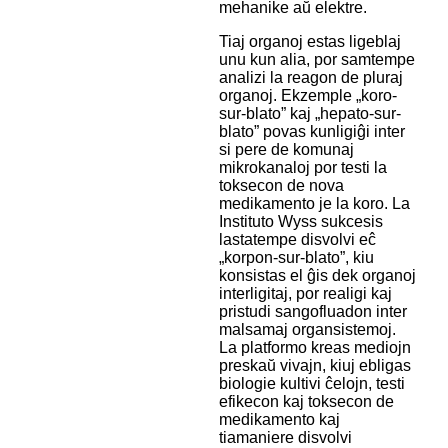
meĥanike aŭ elektre.
Tiaj organoj estas ligeblaj
unu kun alia, por samtempe
analizi la reagon de pluraj
organoj. Ekzemple „koro-
sur-blato” kaj „hepato-sur-
blato” povas kunligiĝi inter
si pere de komunaj
mikrokanaloj por testi la
toksecon de nova
medikamento je la koro. La
Instituto Wyss sukcesis
lastatempe disvolvi eĉ
„korpon-sur-blato”, kiu
konsistas el ĝis dek organoj
interligitaj, por realigi kaj
pristudi sangofluadon inter
malsamaj organsistemoj.
La platformo kreas mediojn
preskaŭ vivajn, kiuj ebligas
biologie kultivi ĉelojn, testi
efikecon kaj toksecon de
medikamento kaj
tiamaniere disvolvi