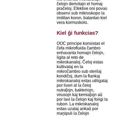
ĉelojn derivitajn el homaj
praĉeloj. Efektive oni povas
observi sub mikroskopo la
imititan koron, batantan kiel
vera kormuskolo.
Kiel ĝi funkcias?
OOC principe konsistas el
ĉefa mikrofluida ĉambro
enhavanta homajn ĉelojn,
ligita al reto de
mikrokanaloj. Ĉeloj estas
kultivataj en la
mikroĉambro sub sterilaj
kondiĉoj, dum la flankaj
mikrokanaloj estas utiligataj
por liveri al la ĉeloj
nutraĵojn, bakteriojn,
virusojn kaj kemiaĵojn aŭ
por lavi la ĉelojn kaj forigi la
rubon. La mikrokanaloj
estas uzataj ankaŭ por
manipuli la ĉelojn