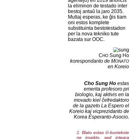
agentejo) en 2019 anoncis
la eliminon de testado inter
bestoj antaŭ la jaro 2035.
Multaj esperas, ke ĝis tiam
oni estos komplete
substituinta bestotestadon
per la nova tekniko tute
bazata sur OOC.
C
Sung Ho
HO
korespondanto de M
ONATO
en Koreio
Cho Sung Ho
estas
emerita profesoro pri
biologio, kaj aktivis en la
movado kiel ĉefredaktoro
de la gazeto
La Espero el
Koreio
kaj vicprezidanto de
Korea Esperanto-Asocio.
1. Blato estas ĉi-kuntekste
ne insekto, sed integra