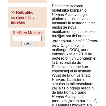
Pasintjare la korea
bioteknika kompanio
>> Retbutiko
Human Ace
evoluigis
>> Ĉefa FEL-
platformon, kiu povas
indekso
anstataŭi la testadon inter
bestoj de novaj
medikamentoj. La tekniko
Serĉi en M
ONATO
baziĝas sur tiel nomata
1
„organo-sur-blato”
(
Organ-
on-a-Chip
; sekve, pli
mallonge: OOC), unue
enkondukita en 2010 de
profesoro Huh Dongeun el
la Universitato de
Pensilvanio kune kun
esploristoj el la Instituto
Wyss de la universitato
Harvard. La sistemo
simulas la mikrostrukturon
kaj la fiziologiajn reagojn
de tuta homa organo.
Human Ace
specife
produktis „koron-sur-blato”,
kiu entenas miokardiajn