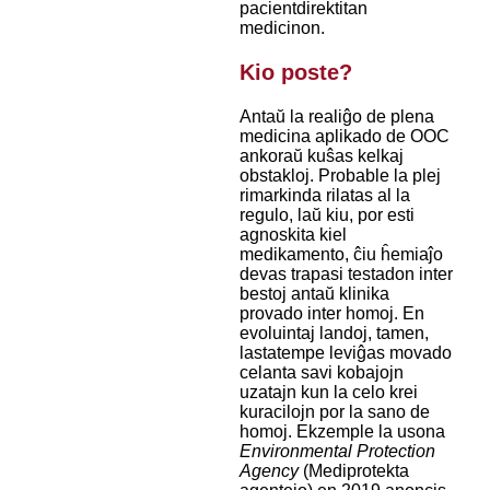
pacientdirektitan
medicinon.
Kio poste?
Antaŭ la realiĝo de plena
medicina aplikado de OOC
ankoraŭ kuŝas kelkaj
obstakloj. Probable la plej
rimarkinda rilatas al la
regulo, laŭ kiu, por esti
agnoskita kiel
medikamento, ĉiu ĥemiaĵo
devas trapasi testadon inter
bestoj antaŭ klinika
provado inter homoj. En
evoluintaj landoj, tamen,
lastatempe leviĝas movado
celanta savi kobajojn
uzatajn kun la celo krei
kuracilojn por la sano de
homoj. Ekzemple la usona
Environmental Protection
Agency
(Mediprotekta