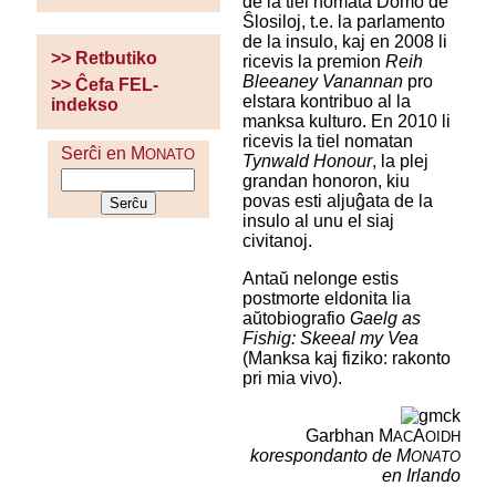
de la tiel nomata Domo de
Ŝlosiloj, t.e. la parlamento
de la insulo, kaj en 2008 li
>> Retbutiko
ricevis la premion
Reih
Bleeaney Vanannan
pro
>> Ĉefa FEL-
elstara kontribuo al la
indekso
manksa kulturo. En 2010 li
ricevis la tiel nomatan
Serĉi en M
ONATO
Tynwald Honour
, la plej
grandan honoron, kiu
povas esti aljuĝata de la
insulo al unu el siaj
civitanoj.
Antaŭ nelonge estis
postmorte eldonita lia
aŭtobiografio
Gaelg as
Fishig: Skeeal my Vea
(Manksa kaj fiziko: rakonto
pri mia vivo).
Garbhan M
A
AC
OIDH
korespondanto de M
ONATO
en Irlando