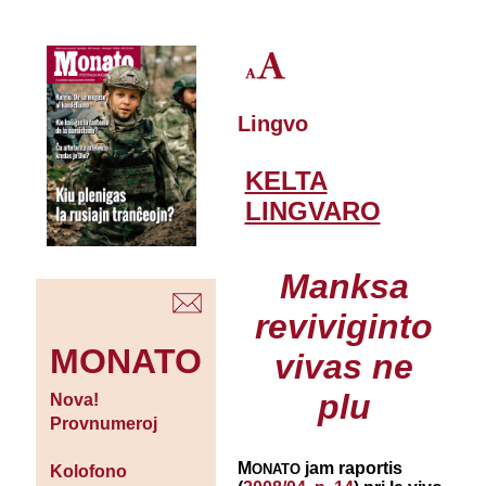
Lingvo
KELTA
LINGVARO
Manksa
reviviginto
MONATO
vivas ne
plu
Nova!
Provnumeroj
M
jam raportis
ONATO
Kolofono