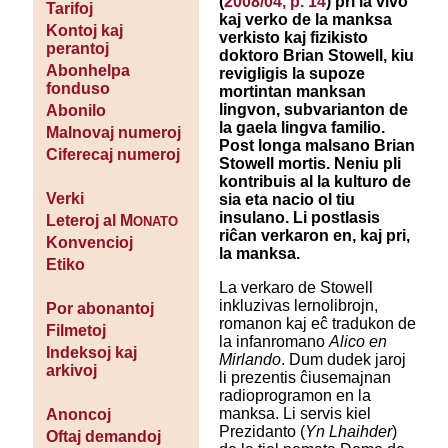
(
2008/04, p. 14
) pri la vivo
Tarifoj
kaj verko de la manksa
Kontoj kaj
verkisto kaj fizikisto
perantoj
doktoro Brian Stowell, kiu
Abonhelpa
revigligis la supoze
fonduso
mortintan manksan
lingvon, subvarianton de
Abonilo
la gaela lingva familio.
Malnovaj numeroj
Post longa malsano Brian
Ciferecaj numeroj
Stowell mortis. Neniu pli
kontribuis al la kulturo de
Verki
sia eta nacio ol tiu
insulano. Li postlasis
Leteroj al M
ONATO
riĉan verkaron en, kaj pri,
Konvencioj
la manksa.
Etiko
La verkaro de Stowell
inkluzivas lernolibrojn,
Por abonantoj
romanon kaj eĉ tradukon de
Filmetoj
la infanromano
Alico en
Indeksoj kaj
Mirlando
. Dum dudek jaroj
arkivoj
li prezentis ĉiusemajnan
radioprogramon en la
manksa. Li servis kiel
Anoncoj
Prezidanto (
Yn Lhaihder
)
Oftaj demandoj