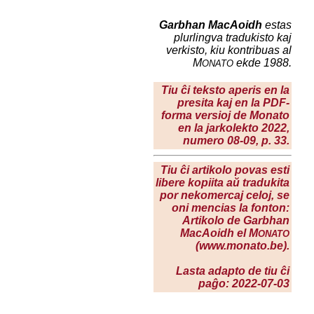
Garbhan MacAoidh
estas
plurlingva tradukisto kaj
verkisto, kiu kontribuas al
M
ekde 1988.
ONATO
Tiu ĉi teksto aperis en la
presita kaj en la PDF-
forma versioj de Monato
en la
jarkolekto 2022
,
numero 08-09, p. 33.
Tiu ĉi artikolo povas esti
libere kopiita aŭ tradukita
por nekomercaj celoj, se
oni mencias la fonton:
Artikolo de Garbhan
MacAoidh el M
ONATO
(www.monato.be).
Lasta adapto de tiu ĉi
paĝo: 2022-07-03