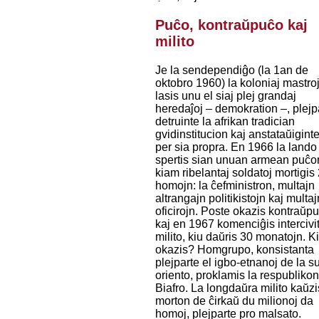
Puĉo, kontraŭpuĉo kaj
milito
Je la sendependiĝo (la 1an de
oktobro 1960) la koloniaj mastro
lasis unu el siaj plej grandaj
heredaĵoj – demokration –, plejp
detruinte la afrikan tradician
gvidinstitucion kaj anstataŭigint
per sia propra. En 1966 la lando
spertis sian unuan armean puĉo
kiam ribelantaj soldatoj mortigis
homojn: la ĉefministron, multajn
altrangajn politikistojn kaj multaj
oficirojn. Poste okazis kontraŭp
kaj en 1967 komenciĝis intercivi
milito, kiu daŭris 30 monatojn. K
okazis? Homgrupo, konsistanta
plejparte el igbo-etnanoj de la s
oriento, proklamis la respubliko
Biafro. La longdaŭra milito kaŭzi
morton de ĉirkaŭ du milionoj da
homoj, plejparte pro malsato.