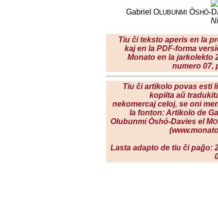
Gabriel O
Ò
-D
LUBUNMI
SHÓ
N
Tiu ĉi teksto aperis en la pr
kaj en la PDF-forma versi
Monato en la
jarkolekto 
numero 07, p
Tiu ĉi artikolo povas esti l
kopiita aŭ tradukit
nekomercaj celoj, se oni me
la fonton: Artikolo de Ga
Olubunmi Òshó-Davies el M
O
(www.monato
Lasta adapto de tiu ĉi paĝo: 