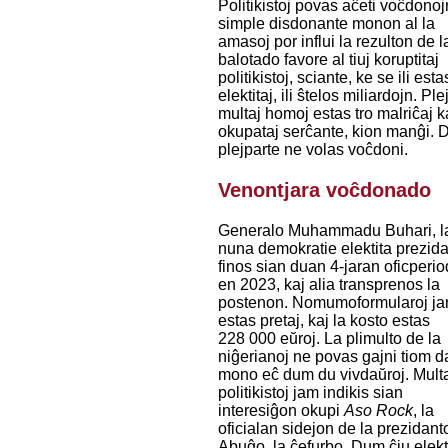
Politikistoj povas aĉeti voĉdonoj
simple disdonante monon al la
amasoj por influi la rezulton de l
balotado favore al tiuj koruptitaj
politikistoj, sciante, ke se ili esta
elektitaj, ili ŝtelos miliardojn. Ple
multaj homoj estas tro malriĉaj ka
okupataj serĉante, kion manĝi. Do
plejparte ne volas voĉdoni.
Venontjara voĉdonado
Generalo Muhammadu Buhari, l
nuna demokratie elektita prezida
finos sian duan 4-jaran oficperi
en 2023, kaj alia transprenos la
postenon. Nomumoformularoj j
estas pretaj, kaj la kosto estas
228 000 eŭroj. La plimulto de la
niĝerianoj ne povas gajni tiom d
mono eĉ dum du vivdaŭroj. Mult
politikistoj jam indikis sian
interesiĝon okupi
Aso Rock
, la
oficialan sidejon de la prezidant
Abuĝo, la ĉefurbo. Dum ĉiu elek