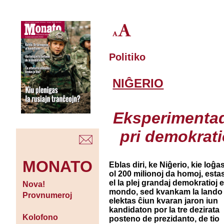
Politiko
NIĜERIO
Eksperimenta
pri demokrati
MONATO
Eblas diri, ke Niĝerio, kie loĝas
ol 200 milionoj da homoj, esta
el la plej grandaj demokratioj e
Nova!
mondo, sed kvankam la lando
Provnumeroj
elektas ĉiun kvaran jaron iun
kandidaton por la tre dezirata
Kolofono
posteno de prezidanto, de tio