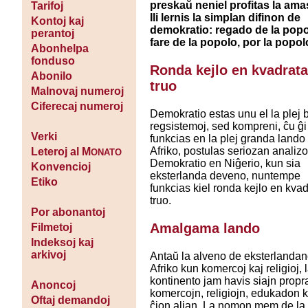
preskaŭ neniel profitas la ama
Tarifoj
Ili lernis la simplan difinon de
Kontoj kaj
demokratio: regado de la popo
perantoj
fare de la popolo, por la popol
Abonhelpa
fonduso
Ronda kejlo en kvadrat
Abonilo
truo
Malnovaj numeroj
Ciferecaj numeroj
Demokratio estas unu el la plej 
regsistemoj, sed kompreni, ĉu ĝi
Verki
funkcias en la plej granda lando
Afriko, postulas seriozan analizo
Leteroj al M
ONATO
Demokratio en Niĝerio, kun sia
Konvencioj
eksterlanda deveno, nuntempe
Etiko
funkcias kiel ronda kejlo en kva
truo.
Por abonantoj
Amalgama lando
Filmetoj
Indeksoj kaj
arkivoj
Antaŭ la alveno de eksterlandan
Afriko kun komercoj kaj religioj, 
kontinento jam havis siajn propr
Anoncoj
komercojn, religiojn, edukadon k
Oftaj demandoj
ĉion alian. La nomon mem de la