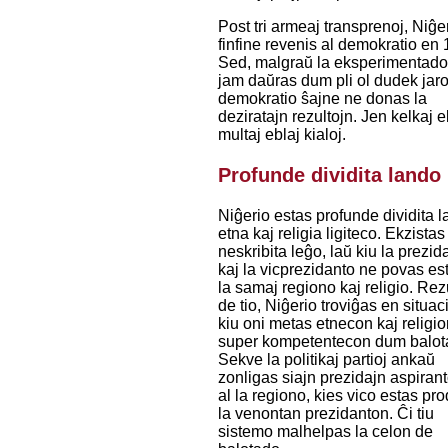
Post tri armeaj transprenoj, Niĝe
finfine revenis al demokratio en
Sed, malgraŭ la eksperimentado,
jam daŭras dum pli ol dudek jaro
demokratio ŝajne ne donas la
deziratajn rezultojn. Jen kelkaj el
multaj eblaj kialoj.
Profunde dividita lando
Niĝerio estas profunde dividita l
etna kaj religia ligiteco. Ekzistas
neskribita leĝo, laŭ kiu la prezid
kaj la vicprezidanto ne povas est
la samaj regiono kaj religio. Rez
de tio, Niĝerio troviĝas en situac
kiu oni metas etnecon kaj religi
super kompetentecon dum balot
Sekve la politikaj partioj ankaŭ
zonligas siajn prezidajn aspiran
al la regiono, kies vico estas pro
la venontan prezidanton. Ĉi tiu
sistemo malhelpas la celon de