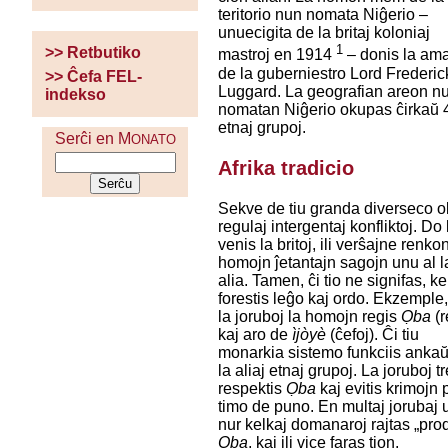
teritorio nun nomata Niĝerio –
unuecigita de la britaj koloniaj
1
>> Retbutiko
mastroj en 1914
– donis la ama
de la guberniestro Lord Frederic
>> Ĉefa FEL-
Luggard. La geografian areon n
indekso
nomatan Niĝerio okupas ĉirkaŭ 
etnaj grupoj.
Serĉi en M
ONATO
Afrika tradicio
Sekve de tiu granda diverseco o
regulaj intergentaj konfliktoj. Do
venis la britoj, ili verŝajne renkon
homojn ĵetantajn sagojn unu al l
alia. Tamen, ĉi tio ne signifas, ke
forestis leĝo kaj ordo. Ekzemple,
la joruboj la homojn regis
Ọba
(r
kaj aro de
ìjòyè
(ĉefoj). Ĉi tiu
monarkia sistemo funkciis anka
la aliaj etnaj grupoj. La joruboj t
respektis
Ọba
kaj evitis krimojn 
timo de puno. En multaj jorubaj 
nur kelkaj domanaroj rajtas „prod
Ọba
, kaj ili vice faras tion.