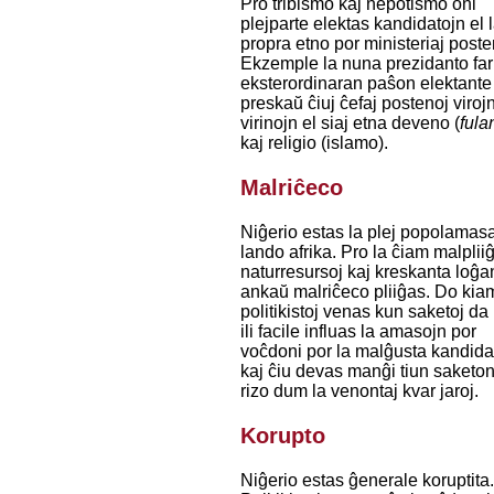
Pro tribismo kaj nepotismo oni
plejparte elektas kandidatojn el 
propra etno por ministeriaj poste
Ekzemple la nuna prezidanto far
eksterordinaran paŝon elektante
preskaŭ ĉiuj ĉefaj postenoj viroj
virinojn el siaj etna deveno (
fula
kaj religio (islamo).
Malriĉeco
Niĝerio estas la plej popolamas
lando afrika. Pro la ĉiam malplii
naturresursoj kaj kreskanta loĝa
ankaŭ malriĉeco pliiĝas. Do kia
politikistoj venas kun saketoj da 
ili facile influas la amasojn por
voĉdoni por la malĝusta kandida
kaj ĉiu devas manĝi tiun saketo
rizo dum la venontaj kvar jaroj.
Korupto
Niĝerio estas ĝenerale koruptita