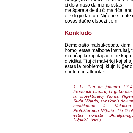
ciklo amaso da mono estas
malŝparata de tiu ĉi malriĉa lan
elekti gvidanton. Niĝerio simple
povas daŭre elspezi tiom.
Konkludo
Demokratio malsukcesas, kiam 
homoj estas malbone instruitaj, t
malriĉaj, koruptitaj aŭ etne kaj re
dividitaj. Tiuj ĉi malvirtoj kaj aliaj
estas la problemoj, kiujn Niĝerio
nuntempe alfrontas.
1. La 1an de januaro 1914
Frederick Lugard, la gubernies
la protektoratoj Norda Niĝer
Suda Niĝerio, subskribis doku
establantan la Kolonio
Protektoraton Niĝerio. Tiu ĉi o
estas nomata „Amalgami
Niĝerio”. (red.)