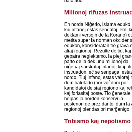
balotado.
Milionoj rifuzas instrua
En norda Niĝerio, islama eduko 
kiu infanoj estas sendataj lerni k
deklami versojn de la Korano) e
metita super la norman okcident
edukon, konsideratan tre grava 
aliaj regionoj. Rezulte de tio, kaj
gepatra neglektemo, la plej gra
parto de la dek unu milionoj da
niĝeriaj surstrataj infanoj, kiuj ri
instruadon, eĉ se senpaga, estas
nordo. Tiuj infanoj estas valoraj 
dum balotado (por voĉdoni por
kandidatoj de siaj regiono kaj rel
kaj forlasitaj poste. Tio ĝenerale
helpas la nordon konservi la
postenon de prezidanto, dum la a
regionoj plendas pri marĝenigo.
Tribismo kaj nepotismo