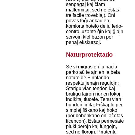
senpagaj kaj ĉiam
malfermitaj, sed ne estas
tre facile troveblaj). Oni
povas loĝi ankaŭ en
komforta hotelo de iu ferio-
centro, uzante ĝin kaj ĝiajn
servojn kiel bazon por
penaj ekskursoj.
Naturprotektado
Se vi migras en iu nacia
parko aŭ ie ajn en la bela
naturo de Finnlando,
respektu jenajn regulojn:
Starigu vian tendon kaj
bruligu fajron nur en lokoj
indikitaj tiucele. Tenu vian
hundon ligita. Fiŝkaptu per
simplaj fiŝkano kaj hoko
(por bobenkano oni aĉetas
licencon). Estas permesate
pluki berojn kaj fungojn,
sed ne florojn. Priatentu