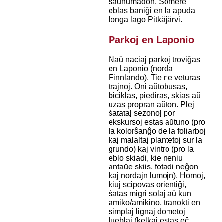
saŭnumadon. Somere
eblas baniĝi en la apuda
longa lago Pitkäjärvi.
Parkoj en Laponio
Naŭ naciaj parkoj troviĝas
en Laponio (norda
Finnlando). Tie ne veturas
trajnoj. Oni aŭtobusas,
biciklas, piediras, skias aŭ
uzas propran aŭton. Plej
ŝatataj sezonoj por
ekskursoj estas aŭtuno (pro
la kolorŝanĝo de la foliarboj
kaj malaltaj plantetoj sur la
grundo) kaj vintro (pro la
eblo skiadi, kie neniu
antaŭe skiis, fotadi neĝon
kaj nordajn lumojn). Homoj,
kiuj scipovas orientiĝi,
ŝatas migri solaj aŭ kun
amiko/amikino, tranokti en
simplaj lignaj dometoj
lueblaj (kelkaj estas eĉ