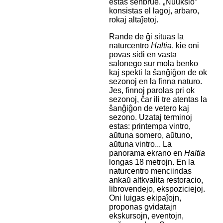
estas senbrue. „Nuuksio”
konsistas el lagoj, arbaro,
rokaj altaĵetoj.
Rande de ĝi situas la
naturcentro
Haltia
, kie oni
povas sidi en vasta
salonego sur mola benko
kaj spekti la ŝanĝiĝon de ok
sezonoj en la finna naturo.
Jes, finnoj parolas pri ok
sezonoj, ĉar ili tre atentas la
ŝanĝiĝon de vetero kaj
sezono. Uzataj terminoj
estas: printempa vintro,
aŭtuna somero, aŭtuno,
aŭtuna vintro... La
panorama ekrano en
Haltia
longas 18 metrojn. En la
naturcentro menciindas
ankaŭ altkvalita restoracio,
librovendejo, ekspoziciejoj.
Oni luigas ekipaĵojn,
proponas gvidatajn
ekskursojn, eventojn,