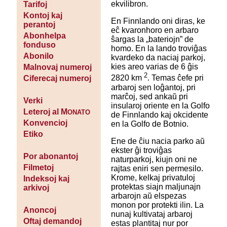
ekvilibron.
Tarifoj
Kontoj kaj
En Finnlando oni diras, ke
perantoj
eĉ kvaronhoro en arbaro
Abonhelpa
ŝargas la „bateriojn” de
fonduso
homo. En la lando troviĝas
Abonilo
kvardeko da naciaj parkoj,
kies areo varias de 6 ĝis
Malnovaj numeroj
2
2820 km
. Temas ĉefe pri
Ciferecaj numeroj
arbaroj sen loĝantoj, pri
marĉoj, sed ankaŭ pri
Verki
insularoj oriente en la Golfo
Leteroj al M
ONATO
de Finnlando kaj okcidente
Konvencioj
en la Golfo de Botnio.
Etiko
Ene de ĉiu nacia parko aŭ
ekster ĝi troviĝas
Por abonantoj
naturparkoj, kiujn oni ne
Filmetoj
rajtas eniri sen permesilo.
Krome, kelkaj privatuloj
Indeksoj kaj
protektas siajn maljunajn
arkivoj
arbarojn aŭ elspezas
monon por protekti ilin. La
Anoncoj
nunaj kultivataj arbaroj
Oftaj demandoj
estas plantitaj nur por