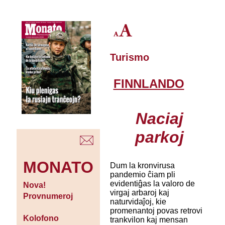
Turismo
FINNLANDO
Naciaj
parkoj
MONATO
Dum la kronvirusa
pandemio ĉiam pli
evidentiĝas la valoro de
Nova!
virgaj arbaroj kaj
Provnumeroj
naturvidaĵoj, kie
promenantoj povas retrovi
Kolofono
trankvilon kaj mensan