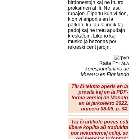
birdonestojn kaj ne iru tro
proksimen al ili. Ne lasu
rubaĵon. Elportu kun vi tion,
kion vi enportis en la
parkon. Iru laŭ la indikitaj
padoj kaj ne tretu apudajn
kreskaĵojn. Likeno kaj
musko ja bezonas por
rekreski cent jarojn.
Raita P
YHÄLÄ
korespondantino de
M
en Finnlando
ONATO
Tiu ĉi teksto aperis en la
presita kaj en la PDF-
forma versioj de Monato
en la
jarkolekto 2022
,
numero 08-09, p. 34.
Tiu ĉi artikolo povas esti
libere kopiita aŭ tradukita
por nekomercaj celoj, se
oni mencias la fonton: