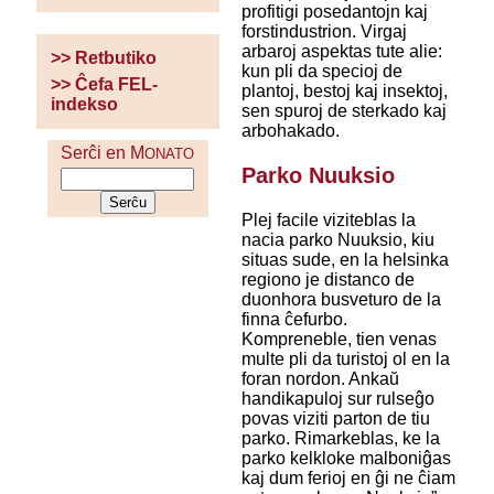
profitigi posedantojn kaj
forstindustrion. Virgaj
arbaroj aspektas tute alie:
>> Retbutiko
kun pli da specioj de
>> Ĉefa FEL-
plantoj, bestoj kaj insektoj,
indekso
sen spuroj de sterkado kaj
arbohakado.
Serĉi en M
ONATO
Parko Nuuksio
Plej facile viziteblas la
nacia parko Nuuksio, kiu
situas sude, en la helsinka
regiono je distanco de
duonhora busveturo de la
finna ĉefurbo.
Kompreneble, tien venas
multe pli da turistoj ol en la
foran nordon. Ankaŭ
handikapuloj sur rulseĝo
povas viziti parton de tiu
parko. Rimarkeblas, ke la
parko kelkloke malboniĝas
kaj dum ferioj en ĝi ne ĉiam