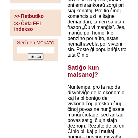
oni emis ankoraŭ zorgi pri
siaj konatoj. Pro tio ĉinoj
komencis uzi la ŝajne
>> Retbutiko
demandan, tamen salutan
>> Ĉefa FEL-
frazon „Ĉu vi manĝis”. Jes,
indekso
manĝo por homo, kiel
benzino por aŭto, estas
Serĉi en M
ONATO
nemalhavebla por vivteni
sin. Poste ĝi populariĝis tra
tuta Ĉinio.
Satiĝo kun
malsanoj?
Nuntempe, pro la rapida
disvolviĝo de la ekonomio
kaj la pliboniĝo de
vivkondiĉoj, preskaŭ ĉiuj
ĉinoj povas ne nur ĝissate
manĝi ĉiutage, sed ankaŭ
povas satigi ĉiujn siajn
dezirojn. Rezulte de tio en
Ĉinio pli kaj pli multaj
homoj – precipe mezaĝaj