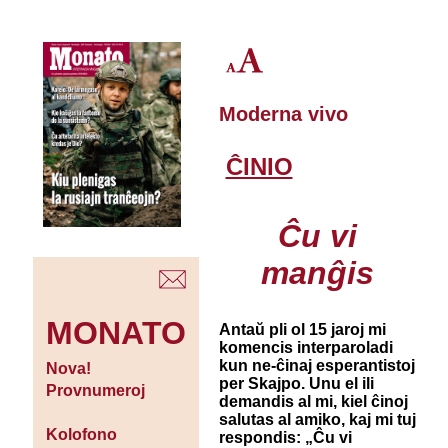
Moderna vivo
ĈINIO
Ĉu vi
manĝis
MONATO
Antaŭ pli ol 15 jaroj mi
komencis interparoladi
kun ne-ĉinaj esperantistoj
Nova!
per Skajpo. Unu el ili
Provnumeroj
demandis al mi, kiel ĉinoj
salutas al amiko, kaj mi tuj
Kolofono
respondis: „Ĉu vi