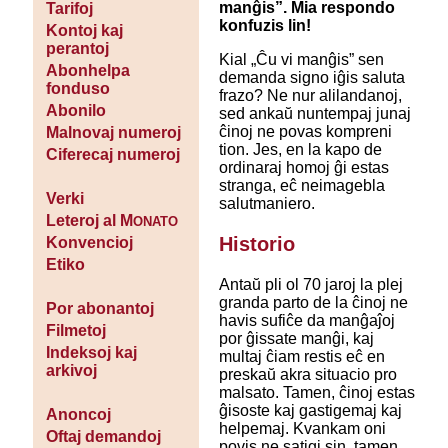
manĝis”. Mia respondo
Tarifoj
konfuzis lin!
Kontoj kaj
perantoj
Kial „Ĉu vi manĝis” sen
Abonhelpa
demanda signo iĝis saluta
fonduso
frazo? Ne nur alilandanoj,
Abonilo
sed ankaŭ nuntempaj junaj
ĉinoj ne povas kompreni
Malnovaj numeroj
tion. Jes, en la kapo de
Ciferecaj numeroj
ordinaraj homoj ĝi estas
stranga, eĉ neimagebla
Verki
salutmaniero.
Leteroj al M
ONATO
Historio
Konvencioj
Etiko
Antaŭ pli ol 70 jaroj la plej
granda parto de la ĉinoj ne
Por abonantoj
havis sufiĉe da manĝaĵoj
Filmetoj
por ĝissate manĝi, kaj
Indeksoj kaj
multaj ĉiam restis eĉ en
arkivoj
preskaŭ akra situacio pro
malsato. Tamen, ĉinoj estas
ĝisoste kaj gastigemaj kaj
Anoncoj
helpemaj. Kvankam oni
Oftaj demandoj
povis ne satigi sin, tamen