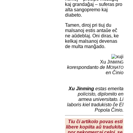
kaj grandaĝaj – suferas pro
alta sangopremo kaj
diabeto.
Tamen, diroj pri tiuj du
malsanoj estis antaŭe eĉ
ne aŭdeblaj. Oni diras, ke
kelkaj malsanoj devenas
de multa manĝado.
Xu J
INMING
korespondanto de M
ONATO
en Ĉinio
Xu Jinming
estas emerita
policisto, diplomito en
armea universitato. Li
laboris kiel tradukisto ĉe
El
Popola Ĉinio
.
Tiu ĉi artikolo povas esti
libere kopiita aŭ tradukita
por nekomercaj celoj, se