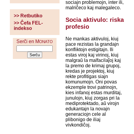
sociajn problemojn, inter ili,
malriĉeco kaj malegaleco.
>> Retbutiko
Socia aktivulo: riska
>> Ĉefa FEL-
profesio
indekso
Ne mankas aktivuloj, kiuj
Serĉi en M
ONATO
pace rezistas la grandajn
konfliktojn estigitajn. Ili
estas viroj kaj virinoj, kiuj
malgraŭ la malfacilaĵoj kaj
la premo de krimaj grupoj,
kredas je projektoj, kiuj
rekte profitigas siajn
komunumojn. Oni povas
ekzemple trovi patrinojn,
kies infanoj estas murditaj,
junulojn, kiuj zorgas pri la
mediprotektado, aŭ virojn
edukantajn la novajn
generaciojn cele al
plibonigo de iliaj
vivkondiĉoj.