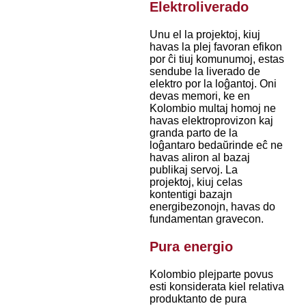
Elektroliverado
Unu el la projektoj, kiuj
havas la plej favoran efikon
por ĉi tiuj komunumoj, estas
sendube la liverado de
elektro por la loĝantoj. Oni
devas memori, ke en
Kolombio multaj homoj ne
havas elektroprovizon kaj
granda parto de la
loĝantaro bedaŭrinde eĉ ne
havas aliron al bazaj
publikaj servoj. La
projektoj, kiuj celas
kontentigi bazajn
energibezonojn, havas do
fundamentan gravecon.
Pura energio
Kolombio plejparte povus
esti konsiderata kiel relativa
produktanto de pura