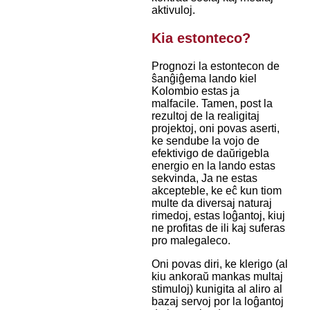
aktivuloj.
Kia estonteco?
Prognozi la estontecon de
ŝanĝiĝema lando kiel
Kolombio estas ja
malfacile. Tamen, post la
rezultoj de la realigitaj
projektoj, oni povas aserti,
ke sendube la vojo de
efektivigo de daŭrigebla
energio en la lando estas
sekvinda, Ja ne estas
akcepteble, ke eĉ kun tiom
multe da diversaj naturaj
rimedoj, estas loĝantoj, kiuj
ne profitas de ili kaj suferas
pro malegaleco.
Oni povas diri, ke klerigo (al
kiu ankoraŭ mankas multaj
stimuloj) kunigita al aliro al
bazaj servoj por la loĝantoj