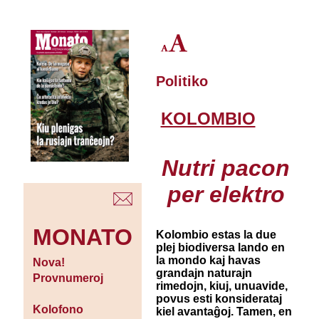
Politiko
KOLOMBIO
Nutri pacon
per elektro
MONATO
Kolombio estas la due
plej biodiversa lando en
la mondo kaj havas
Nova!
grandajn naturajn
Provnumeroj
rimedojn, kiuj, unuavide,
povus esti konsiderataj
Kolofono
kiel avantaĝoj. Tamen, en