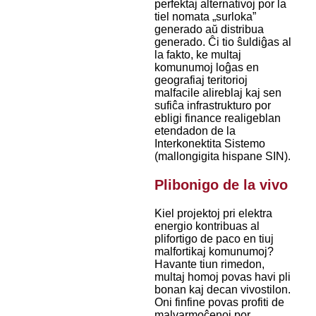
perfektaj alternativoj por la
tiel nomata „surloka”
generado aŭ distribua
generado. Ĉi tio ŝuldiĝas al
la fakto, ke multaj
komunumoj loĝas en
geografiaj teritorioj
malfacile alireblaj kaj sen
sufiĉa infrastrukturo por
ebligi finance realigeblan
etendadon de la
Interkonektita Sistemo
(mallongigita hispane SIN).
Plibonigo de la vivo
Kiel projektoj pri elektra
energio kontribuas al
plifortigo de paco en tiuj
malfortikaj komunumoj?
Havante tiun rimedon,
multaj homoj povas havi pli
bonan kaj decan vivostilon.
Oni finfine povas profiti de
malvarmoĉenoj por