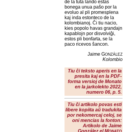
de la tuta lando estas
bonega unua paŝo por la
evoluo al pli promesplena
kaj inda estonteco de la
kolombianoj. Ĉi tiu nacio,
kies popolo havas grandajn
kapablojn por disvolviĝi,
estos pli bonfarta, se la
paco ricevos ŝancon.
Jaime G
ONZÁLEZ
Kolombio
Tiu ĉi teksto aperis en la
presita kaj en la PDF-
forma versioj de Monato
en la
jarkolekto 2022
,
numero 06, p. 5.
Tiu ĉi artikolo povas esti
libere kopiita aŭ tradukita
por nekomercaj celoj, se
oni mencias la fonton:
Artikolo de Jaime
González el M
ONATO