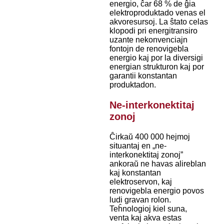
energio, ĉar 68 % de ĝia
elektroproduktado venas el
akvoresursoj. La ŝtato celas
klopodi pri energitransiro
uzante nekonvenciajn
fontojn de renovigebla
energio kaj por la diversigi
energian strukturon kaj por
garantii konstantan
produktadon.
Ne-interkonektitaj
zonoj
Ĉirkaŭ 400 000 hejmoj
situantaj en „ne-
interkonektitaj zonoj”
ankoraŭ ne havas alireblan
kaj konstantan
elektroservon, kaj
renovigebla energio povos
ludi gravan rolon.
Teĥnologioj kiel suna,
venta kaj akva estas