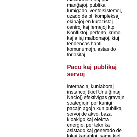
manĝaĵoj, publika
lumigado, ventolsistemoj,
uzado de pli kompleksaj
ekipaĵoj en kuracistaj
centroj kaj lernejoj ktp.
Konfliktoj, perforto, krimo
kaj aliaj malbonaĵoj, kiuj
tendencas hanti
komunumojn, estas do
forlasitaj.
Paco kaj publikaj
servoj
Internaciaj kunlaboraj
instancoj (kiel Unuiĝintaj
Nacioj) efektivigas gravajn
strategiojn por kunigi
pacajn agojn kun publikaj
servoj de akvo, baza
kloakigo kaj elektra
energio, per teknika
asistado kaj generado de
lokaj kapabloj, same kiel