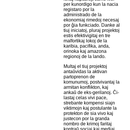
per kunordigo kun la nacia
registaro por la
administrado de la
ekonomiaj rimedoj necesaj
por ĝia funkciado. Danke al
tiuj iniciatoj, pluraj projektoj
estis efektivigitaj en tre
malfortikaj lokoj de la
karibia, pacifika, anda,
orinoka kaj amazona
regionoj de la lando.
Multaj el tiuj projektoj
antaŭvidas la aktivan
partoprenon de
komunumoj, postvivantaj la
armitan konflikton, kaj
ankaŭ de eks-gerilanoj. Ĉi-
lastaj celas vivi pace,
strebante kompensi siajn
viktimojn kaj postulante la
protekton de sia vivo kaj
justecon por la granda
nombro de krimoj faritaj
kontraŭ sociaj kaj mediaj