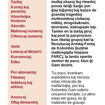
multaj okazoj tiuj rimedoj
Tarifoj
povas fariĝi ŝarĝo por
Kontoj kaj
ĝiaj loĝantoj kaj kaŭzo de
perantoj
grandaj tragedioj:
Abonhelpa
multnombraj civitanaj
fonduso
militoj, drogoŝakrado,
Abonilo
terorismo, kidnapado ktp.
Malnovaj numeroj
Tamen en la lastaj jaroj
kaj post la pacprocezo
Ciferecaj numeroj
kun ribelaj grupoj kiel la
Revoluciaj Armitaj Fortoj
Verki
de Kolombio (kutime
Leteroj al M
ONATO
mallongigita hispane
FARC), la lando spertis
Konvencioj
senton de paco, kiun ĝi
Etiko
ĉiam deziris.
Por abonantoj
Tiu paco, kvankam
esperplena kaj necesa,
Filmetoj
estas minacata de
Indeksoj kaj
malfacilaĵoj, pro kiuj
arkivoj
Kolombio ĉiam suferis:
unuavice korupto. La afero
Anoncoj
estas tiel grava, ke ĝi
Oftaj demandoj
malbridis tre gravajn