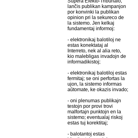
Supera Elekto-Tribunalo,
lanĉis publikan kampanjon
por konvinki la publikan
opinion pri la sekureco de
la sistemo. Jen kelkaj
fundamentaj informoj:
- elektronikaj balotiloj ne
estas konektataj al
Interreto, nek al alia reto,
kio malebligas invadojn de
informadikistoj;
- elektronikaj balotiloj estas
fermitaj; se oni perfortas la
ujon, la sistemo informas
aŭtomate, ke okazis invado;
- oni plenumas publikajn
testojn por provi trovi
malfortajn punktojn en la
sistemo; eventualaj riskoj
estas tuj korektitaj;
- balotantoj estas