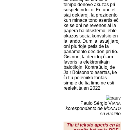
tempo denove akuzas pri
suspektindeco. En unu el
siaj deklaroj, la prezidento
kun minaca tono asertis eĉ,
ke se oni ne revenos al la
papera balotsistemo, eble
okazos socia konvulsio en
la lando. Dum la lastaj jaroj
oni plurfoje petis de la
parlamento decidon pri tio.
Ĝis nun, la decidoj ĉiam
favoris la elektronikajn
balotilojn. Kontraŭuloj de
Jair Bolsonaro asertas, ke
ĉi tiu polemiko fontas
simple de lia timo ne esti
reelektita en 2022.
Paulo Sérgio V
IANA
korespondanto de M
ONATO
en Brazilo
Tiu ĉi teksto aperis en la