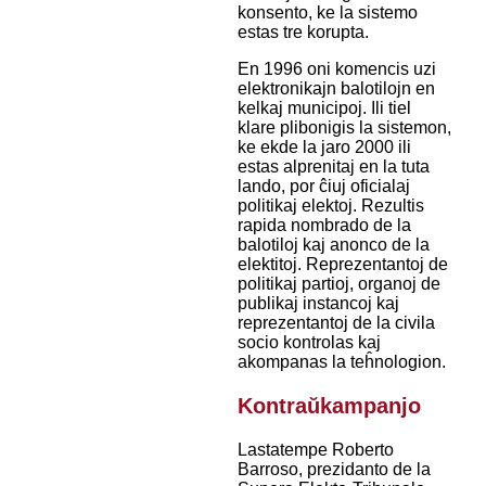
konsento, ke la sistemo
estas tre korupta.
En 1996 oni komencis uzi
elektronikajn balotilojn en
kelkaj municipoj. Ili tiel
klare plibonigis la sistemon,
ke ekde la jaro 2000 ili
estas alprenitaj en la tuta
lando, por ĉiuj oficialaj
politikaj elektoj. Rezultis
rapida nombrado de la
balotiloj kaj anonco de la
elektitoj. Reprezentantoj de
politikaj partioj, organoj de
publikaj instancoj kaj
reprezentantoj de la civila
socio kontrolas kaj
akompanas la teĥnologion.
Kontraŭkampanjo
Lastatempe Roberto
Barroso, prezidanto de la