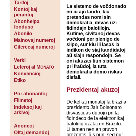
Tarifoj
La sistemo de voĉdonado
Kontoj kaj
en iu ajn lando, kiu
perantoj
pretendas nomi sin
Abonhelpa
demokratia, devas uzi
fonduso
fidindajn balotilojn.
Kutime, civitanoj devas
Abonilo
voĉdoni per plenigo de
Malnovaj numeroj
slipo, sur kiu ili lasas la
Ciferecaj numeroj
indikon de siaj kandidatoj
aŭ siajn respondojn. Se
Verki
oni akuzas tiun sistemon
pri fraŭdoj, la tuta
Leteroj al M
ONATO
demokratia domo riskas
Konvencioj
disfali.
Etiko
Prezidentaj akuzoj
Por abonantoj
Filmetoj
De kelkaj monatoj la brazila
Indeksoj kaj
prezidento Jair Bolsonaro
arkivoj
disvastigas dubojn pri la
fidindeco de la elektronikaj
balotiloj uzataj en Brazilo.
Anoncoj
Li tamen nenian pruvon
Oftaj demandoj
prezentis, ĝis nun, sed nur