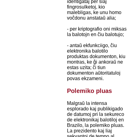
identigataj per siaj
fingrosulketoj, kio
malebligas, ke unu homo
voĉdonu anstataŭ alia;
- per kriptografio oni miksas
la balotojn en ĉiu balotujo;
- antaŭ ekfunkciigo, ĉiu
elektronika balotilo
produktas dokumenton, kiu
montras, ke ĝi ankoraŭ ne
estas uzita; ĉi tiun
dokumenton aŭtoritatuloj
povas ekzameni.
Polemiko pluas
Malgraŭ la intensa
esplorado kaj publikigado
de datumoj pri la sekureco
de elektronikaj balotiloj en
Brazilo, la polemiko pluas.
La prezidento kaj liaj
sekvantoj de tempo al