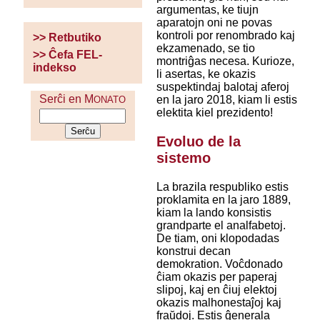
argumentas, ke tiujn
aparatojn oni ne povas
kontroli por renombrado kaj
>> Retbutiko
ekzamenado, se tio
>> Ĉefa FEL-
montriĝas necesa. Kurioze,
indekso
li asertas, ke okazis
suspektindaj balotaj aferoj
Serĉi en M
en la jaro 2018, kiam li estis
ONATO
elektita kiel prezidento!
Evoluo de la
sistemo
La brazila respubliko estis
proklamita en la jaro 1889,
kiam la lando konsistis
grandparte el analfabetoj.
De tiam, oni klopodadas
konstrui decan
demokration. Voĉdonado
ĉiam okazis per paperaj
slipoj, kaj en ĉiuj elektoj
okazis malhonestaĵoj kaj
fraŭdoj. Estis ĝenerala