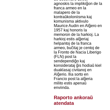
agnoskis la implikiĝon de la
franca armeo en la
malapero de la
kontraŭkoloniisma kaj
komunisma aktivulo
Maurice Audin en Alĝero en
1957 kaj honoris la
memoron de la harkioj. La
harkioj estis alĝeriaj
helpantoj de la franca
armeo, buĉitaj je centoj de
la Fronto de Nacia Liberigo
(FLN) post la
sendependiĝo kaj
konsiderataj ĝis hodiaŭ kiel
duaklasaj civitanoj en
Alĝerio. Ilia sorto en
Francio post la alĝeria
milito estis apenaŭ
enviinda.
Raporto ankoraŭ
atendata