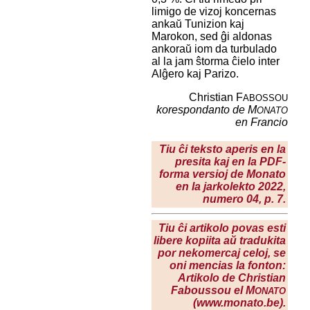
limigo de vizoj koncernas
ankaŭ Tunizion kaj
Marokon, sed ĝi aldonas
ankoraŭ iom da turbulado
al la jam ŝtorma ĉielo inter
Alĝero kaj Parizo.
Christian F
ABOSSOU
korespondanto de M
ONATO
en Francio
Tiu ĉi teksto aperis en la
presita kaj en la PDF-
forma versioj de Monato
en la
jarkolekto 2022
,
numero 04, p. 7.
Tiu ĉi artikolo povas esti
libere kopiita aŭ tradukita
por nekomercaj celoj, se
oni mencias la fonton:
Artikolo de Christian
Faboussou el M
ONATO
(www.monato.be).