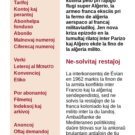
kutima peto pri rajtigo
Tarifoj
flugi super Alĝerio, la
Kontoj kaj
armeo franca eksciis pri
perantoj
la fermo de alĝeria
Abonhelpa
aerspaco al francaj
fonduso
militaviadiloj. Jen nova
kriza epizodo en la
Abonilo
tumultaj rilatoj inter Parizo
Malnovaj numeroj
kaj Alĝero ekde la fino de
Ciferecaj numeroj
la alĝeria milito.
Verki
Ne-solvitaj restaĵoj
Leteroj al M
ONATO
Konvencioj
La interkonsentoj de Évian
en 1962 markis la finon de
Etiko
la armita konflikto inter
Francio kaj la alĝeriaj
Por abonantoj
sendependistoj, sed ne
Filmetoj
solvis la restaĵojn de la
franca koloniado kaj de la
Indeksoj kaj
milito inter la du landoj.
arkivoj
Ambaŭflanke de
Mediteraneo politikistoj
Anoncoj
daŭre blovas sur la ankoraŭ
Oftaj demandoj
brulantajn ardaĵojn de tiu