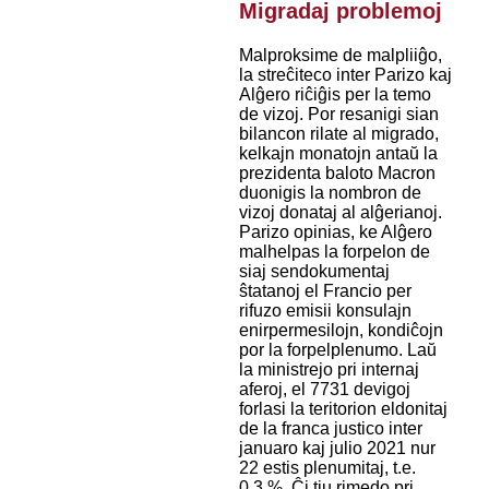
Migradaj problemoj
Malproksime de malpliiĝo,
la streĉiteco inter Parizo kaj
Alĝero riĉiĝis per la temo
de vizoj. Por resanigi sian
bilancon rilate al migrado,
kelkajn monatojn antaŭ la
prezidenta baloto Macron
duonigis la nombron de
vizoj donataj al alĝerianoj.
Parizo opinias, ke Alĝero
malhelpas la forpelon de
siaj sendokumentaj
ŝtatanoj el Francio per
rifuzo emisii konsulajn
enirpermesilojn, kondiĉojn
por la forpelplenumo. Laŭ
la ministrejo pri internaj
aferoj, el 7731 devigoj
forlasi la teritorion eldonitaj
de la franca justico inter
januaro kaj julio 2021 nur
22 estis plenumitaj, t.e.
0,3 %. Ĉi tiu rimedo pri