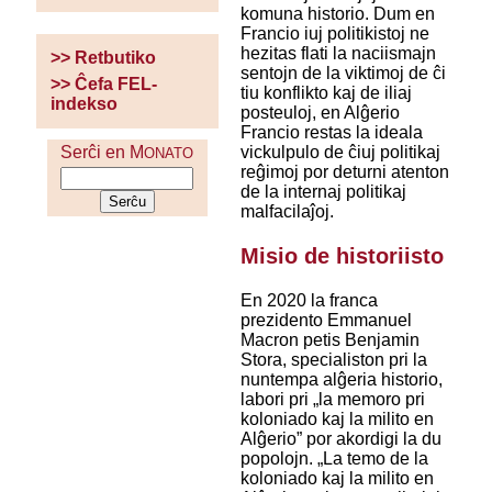
komuna historio. Dum en
Francio iuj politikistoj ne
hezitas flati la naciismajn
>> Retbutiko
sentojn de la viktimoj de ĉi
>> Ĉefa FEL-
tiu konflikto kaj de iliaj
indekso
posteuloj, en Alĝerio
Francio restas la ideala
vickulpulo de ĉiuj politikaj
Serĉi en M
ONATO
reĝimoj por deturni atenton
de la internaj politikaj
malfacilaĵoj.
Misio de historiisto
En 2020 la franca
prezidento Emmanuel
Macron petis Benjamin
Stora, specialiston pri la
nuntempa alĝeria historio,
labori pri „la memoro pri
koloniado kaj la milito en
Alĝerio” por akordigi la du
popolojn. „La temo de la
koloniado kaj la milito en