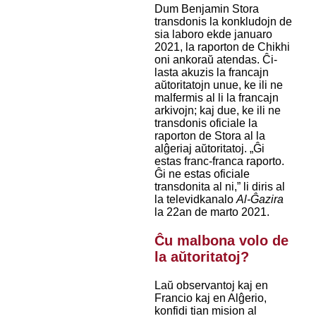
Dum Benjamin Stora
transdonis la konkludojn de
sia laboro ekde januaro
2021, la raporton de Chikhi
oni ankoraŭ atendas. Ĉi-
lasta akuzis la francajn
aŭtoritatojn unue, ke ili ne
malfermis al li la francajn
arkivojn; kaj due, ke ili ne
transdonis oficiale la
raporton de Stora al la
alĝeriaj aŭtoritatoj. „Ĝi
estas franc-franca raporto.
Ĝi ne estas oficiale
transdonita al ni,” li diris al
la televidkanalo
Al-Ĝazira
la 22an de marto 2021.
Ĉu malbona volo de
la aŭtoritatoj?
Laŭ observantoj kaj en
Francio kaj en Alĝerio,
konfidi tian mision al