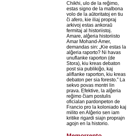
Chikhi, ulo de la reĝimo,
estas signo de la malbona
volo de la aŭtoritatoj en tiu
ĉi afero, kie iliaj propraj
arkivoj estas ankoraŭ
fermitaj al historiistoj.
Amare, alĝeria historiisto
Amar Mohand-Amer,
demandas sin: „Kie estas la
alĝeria raporto? Ni havas
unuflanke raporton (de
Stora), kiu kreas debaton
post sia publikiĝo, kaj
aliflanke raporton, kiu kreas
debaton per sia foresto.” La
sekvo povas montri lin
prava. Efektive, la alĝeria
reĝimo ĉiam postulis
oficialan pardonpeton de
Francio pro la koloniado kaj
milito en Alĝerio sen iam
kritike rigardi siajn proprajn
agojn en la historio.
Memorrento