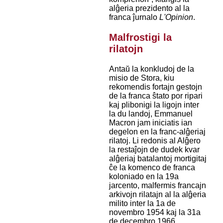
alĝeria prezidento al la
franca ĵurnalo
L'Opinion
.
Malfrostigi la
rilatojn
Antaŭ la konkludoj de la
misio de Stora, kiu
rekomendis fortajn gestojn
de la franca ŝtato por ripari
kaj plibonigi la ligojn inter
la du landoj, Emmanuel
Macron jam iniciatis ian
degelon en la franc-alĝeriaj
rilatoj. Li redonis al Alĝero
la restaĵojn de dudek kvar
alĝeriaj batalantoj mortigitaj
ĉe la komenco de franca
koloniado en la 19a
jarcento, malfermis francajn
arkivojn rilatajn al la alĝeria
milito inter la 1a de
novembro 1954 kaj la 31a
de decembro 1966,