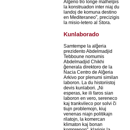
Alĝerio tro longe malhelpis
la konstruadon inter niaj du
landoj de komuna destino
en Mediteraneo”, precizigis
la misio-letero al Stora.
Kunlaborado
Samtempe la alĝeria
prezidento Abdelmadjid
Tebboune nomumis
Abdelmadjid Chikhi
ĝenerala direktoro de la
Nacia Centro de Alĝeria
Arkivo por plenumi similan
laboron. La du historiistoj
devis kunlabori. „Ni
esperas, ke ili faros sian
laboron en vero, sereneco
kaj trankvileco por solvi ĉi
tiujn problemojn, kiuj
venenas niajn politikajn
rilatojn, la komercan
klimaton kaj bonan
komprenon”, klarigis la