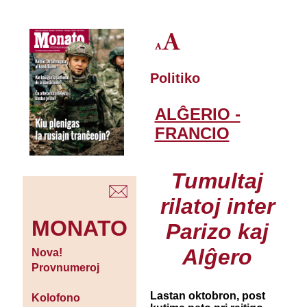
Politiko
ALĜERIO -
FRANCIO
Tumultaj
rilatoj inter
MONATO
Parizo kaj
Alĝero
Nova!
Provnumeroj
Lastan oktobron, post
Kolofono