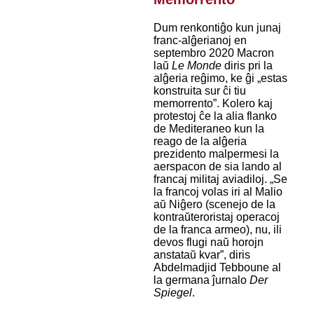
Dum renkontiĝo kun junaj
franc-alĝerianoj en
septembro 2020 Macron
laŭ
Le Monde
diris pri la
alĝeria reĝimo, ke ĝi „estas
konstruita sur ĉi tiu
memorrento”. Kolero kaj
protestoj ĉe la alia flanko
de Mediteraneo kun la
reago de la alĝeria
prezidento malpermesi la
aerspacon de sia lando al
francaj militaj aviadiloj. „Se
la francoj volas iri al Malio
aŭ Niĝero (scenejo de la
kontraŭteroristaj operacoj
de la franca armeo), nu, ili
devos flugi naŭ horojn
anstataŭ kvar”, diris
Abdelmadjid Tebboune al
la germana ĵurnalo
Der
Spiegel
.