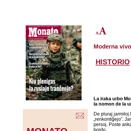
Moderna viv
HISTORIO
La iraka urbo Mo
la nomon de la u
De pluraj jarmiloj
„renkontiĝejo”. Ja
persoj. Poste anka
bordo.