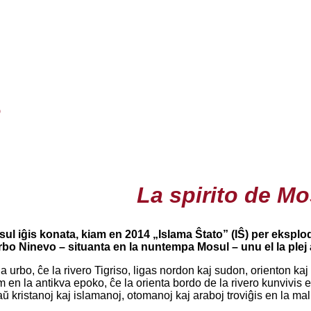
o
La spirito de Mo
sul iĝis konata, kiam en 2014 „Islama Ŝtato” (IŜ) per ekspl
rbo Ninevo – situanta en la nuntempa Mosul – unu el la plej
 la urbo, ĉe la rivero Tigriso, ligas nordon kaj sudon, orienton k
m en la antikva epoko, ĉe la orienta bordo de la rivero kunvivis e
ŭ kristanoj kaj islamanoj, otomanoj kaj araboj troviĝis en la ma