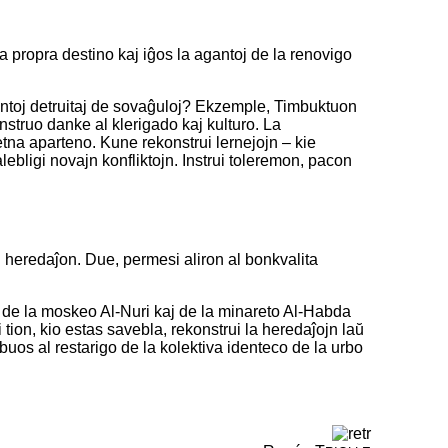
sia propra destino kaj iĝos la agantoj de la renovigo
entoj detruitaj de sovaĝuloj? Ekzemple, Timbuktuon
struo danke al klerigado kaj kulturo. La
tna aparteno. Kune rekonstrui lernejojn – kie
bligi novajn konfliktojn. Instrui toleremon, pacon
n heredaĵon. Due, permesi aliron al bonkvalita
o de la moskeo Al-Nuri kaj de la minareto Al-Habda
tion, kio estas savebla, rekonstrui la heredaĵojn laŭ
buos al restarigo de la kolektiva identeco de la urbo