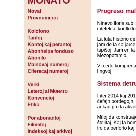
MONATO
Progreso mal
Nova!
Provnumeroj
Ninevo floris sub 
intelektaj konflik
Kolofono
Tarifoj
La tuta historio d
jam de la 4a jarce
Kontoj kaj perantoj
tapiŝoj. Jam en la 
Abonhelpa fonduso
Mezopotamio.
Abonilo
Malnovaj numeroj
Vi certe komprenas
lingvoj.
Ciferecaj numeroj
Sistema detr
Verki
Leteroj al M
ONATO
Inter 2014 kaj 201
Konvencioj
ĉefajn pordegojn, 
Etiko
ankaŭ pro la akvod
Miloj da konstruaĵo
Por abonantoj
ŝtelitaj. Kaj la ho
Filmetoj
tro da perforto kaj
Indeksoj kaj arkivoj