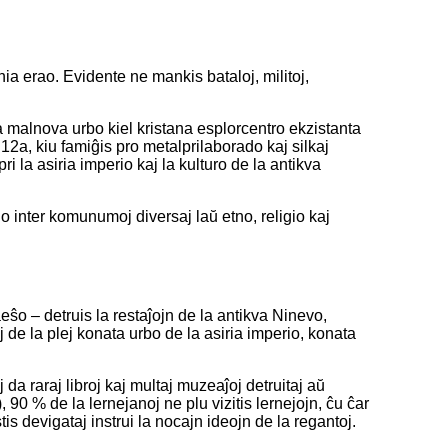
ia erao. Evidente ne mankis bataloj, militoj,
la malnova urbo kiel kristana esplorcentro ekzistanta
12a, kiu famiĝis pro metalprilaborado kaj silkaj
ri la asiria imperio kaj la kulturo de la antikva
o inter komunumoj diversaj laŭ etno, religio kaj
ŝo – detruis la restaĵojn de la antikva Ninevo,
 de la plej konata urbo de la asiria imperio, konata
j da raraj libroj kaj multaj muzeaĵoj detruitaj aŭ
, 90 % de la lernejanoj ne plu vizitis lernejojn, ĉu ĉar
stis devigataj instrui la nocajn ideojn de la regantoj.