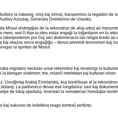
kulturo la irakanoj, viroj kaj virinoj, transprenos la regadon de 
s Audrey Azoulay, Ĝenerala Direktorino de Unesko.
o de Mosul distingiĝas de la rekonstruo de aliaj urboj aŭ monum
 mem, sed ĉi-foje la ideo estas engaĝi la loĝantaron en la rekon
 laborpostenon por ĉiuj sen diskriminacio laŭ religia kredo aŭ e
j kaj okazas socia engaĝiĝo – devus preventi terorismon kaj male
ivigas la spiriton de Mosul.
raka registaro necesas unue rekonstrui kaj revalorigi la kultura
gi la klerigan sistemon; trie, relanĉi intelektan kaj kulturan vivon.
 Unuiĝintaj Arabaj Emirlandoj, kiuj kontribuas al la rekonstru
 dolaroj. La partnereco devas esti longdaŭra: savi kaj dokumenti 
helpe de lokaj spertuloj. Inventari la nematerian heredaĵon kontri
 kaj sukceso de kolektiva reago kontraŭ perforto.