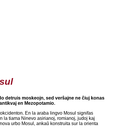
sul
odo detruis moskeojn, sed verŝajne ne ĉiuj konas
 antikvaj en Mezopotamio.
aj okcidenton. En la araba lingvo Mosul signifas
n la tiama Ninevo asirianoj, romianoj, judoj kaj
lnova urbo Mosul, ankaŭ konstruita sur la orienta