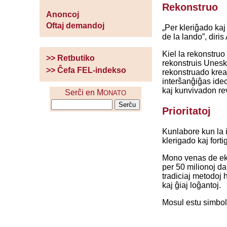
Rekonstruo
Anoncoj
Oftaj demandoj
„Per kleriĝado kaj 
de la lando”, diri
Kiel la rekonstru
>> Retbutiko
rekonstruis Unesko
>> Ĉefa FEL-indekso
rekonstruado kreas
interŝanĝiĝas ideo
kaj kunvivadon rev
Serĉi en M
ONATO
Prioritatoj
Kunlabore kun la i
klerigado kaj forti
Mono venas de ekz.
per 50 milionoj da
tradiciaj metodoj 
kaj ĝiaj loĝantoj.
Mosul estu simbolo