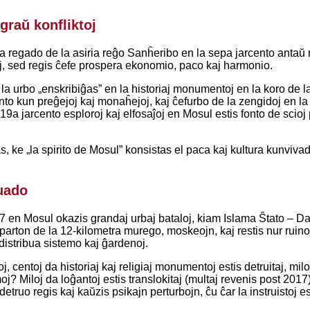
graŭ konfliktoj
la regado de la asiria reĝo Sanĥeribo en la sepa jarcento antaŭ n
toj, sed regis ĉefe prospera ekonomio, paco kaj harmonio.
e la urbo „enskribiĝas” en la historiaj monumentoj en la koro de 
nto kun preĝejoj kaj monaĥejoj, kaj ĉefurbo de la zengidoj en la 
19a jarcento esploroj kaj elfosaĵoj en Mosul estis fonto de scioj p
, ke „la spirito de Mosul” konsistas el paca kaj kultura kunvivad
uado
7 en Mosul okazis grandaj urbaj bataloj, kiam Islama Ŝtato – Dae
parton de la 12-kilometra murego, moskeojn, kaj restis nur ruinoj
istribua sistemo kaj ĝardenoj.
j, centoj da historiaj kaj religiaj monumentoj estis detruitaj, milo
moj? Miloj da loĝantoj estis translokitaj (multaj revenis post 2017)
 detruo regis kaj kaŭzis psikajn perturbojn, ĉu ĉar la instruistoj e