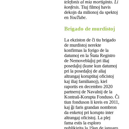
telefonis al mia mortiginto. Li
konfesis
. Tiuj filmoj havis
dekojn da milionoj da spektoj
en
YouTube
.
Brigado de murdistoj
La ekziston de ĉi tiu brigado
de murdistoj nerekte
konfirmas la forigo de la
datumoj en la Ŝtata Registro
de Nemoveblaĵoj pri iliaj
posedaĵoj (kune kun datumoj
pri la posedaĵoj de aliaj
altrangaj koruptitaj oficistoj
kaj iliaj familianoj), kiel
raportis en decembro 2020
partneroj de Navalnij de la
Kontraŭ-Korupta Fonduso. Ĉi
tiun fonduson li kreis en 2011,
kaj ĝi faris grandan nombron
da enketoj pri korupto inter
altrangaj oficistoj. La plej
fama estis la esploro
publikigita la 19an de januaro