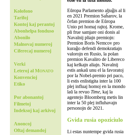
eble en la tuta mondo.
Eŭropa Parlamento aljuĝis al li
Kolofono
en 2021 Premion Saĥarov, la
Tarifoj
ĉefan premion de Eŭropa
Kontoj kaj perantoj
Unio pri homaj rajtoj. Krome,
Abonhelpa fonduso
pli frue samjare oni donis al
Navalnij pliajn premiojn:
Abonilo
Premion Boris Nemcov pro
Malnovaj numeroj
kuraĝo defendi demokratiajn
Ciferecaj numeroj
valorojn en Rusio, la polan
premion Kavaliro de Libereco
Verki
kaj kelkajn aliajn. Navalnij
estis ankaŭ unu el la favoratoj
Leteroj al M
ONATO
por la Nobel-premio pri paco,
Konvencioj
li estis enlistigita inter la 100
Etiko
plej influaj homoj en la mondo
laŭ la revuo
Time
, kaj la
agentejo Bloomberg metis lin
Por abonantoj
inter la 50 plej influhavajn
Filmetoj
personojn de 2021.
Indeksoj kaj arkivoj
Gvida rusia opoziciulo
Anoncoj
Oftaj demandoj
Li estas nuntempe gvida rusia