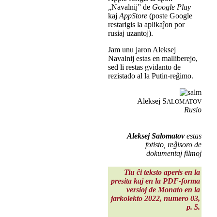
„Navalnij” de
Google Play
kaj
AppStore
(poste Google
restarigis la aplikaĵon por
rusiaj uzantoj).
Jam unu jaron Aleksej
Navalnij estas en malliberejo,
sed li restas gvidanto de
rezistado al la Putin-reĝimo.
Aleksej S
ALOMATOV
Rusio
Aleksej Salomatov
estas
fotisto, reĝisoro de
dokumentaj filmoj
Tiu ĉi teksto aperis en la
presita kaj en la PDF-forma
versioj de Monato en la
jarkolekto 2022
, numero 03,
p. 5.