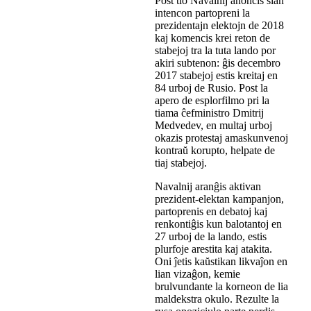
Post tio Navalnij anoncis sian
intencon partopreni la
prezidentajn elektojn de 2018
kaj komencis krei reton de
stabejoj tra la tuta lando por
akiri subtenon: ĝis decembro
2017 stabejoj estis kreitaj en
84 urboj de Rusio. Post la
apero de esplorfilmo pri la
tiama ĉefministro Dmitrij
Medvedev, en multaj urboj
okazis protestaj amaskunvenoj
kontraŭ korupto, helpate de
tiaj stabejoj.
Navalnij aranĝis aktivan
prezident-elektan kampanjon,
partoprenis en debatoj kaj
renkontiĝis kun balotantoj en
27 urboj de la lando, estis
plurfoje arestita kaj atakita.
Oni ĵetis kaŭstikan likvaĵon en
lian vizaĝon, kemie
brulvundante la korneon de lia
maldekstra okulo. Rezulte la