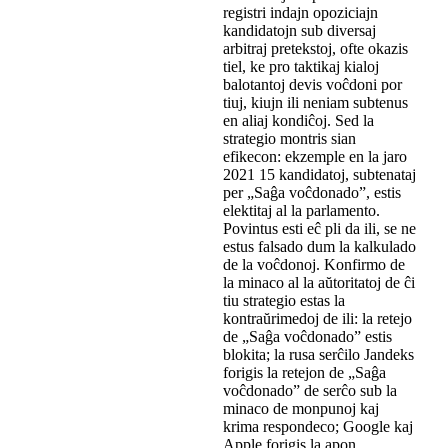
registri indajn opoziciajn
kandidatojn sub diversaj
arbitraj pretekstoj, ofte okazis
tiel, ke pro taktikaj kialoj
balotantoj devis voĉdoni por
tiuj, kiujn ili neniam subtenus
en aliaj kondiĉoj. Sed la
strategio montris sian
efikecon: ekzemple en la jaro
2021 15 kandidatoj, subtenataj
per „Saĝa voĉdonado”, estis
elektitaj al la parlamento.
Povintus esti eĉ pli da ili, se ne
estus falsado dum la kalkulado
de la voĉdonoj. Konfirmo de
la minaco al la aŭtoritatoj de ĉi
tiu strategio estas la
kontraŭrimedoj de ili: la retejo
de „Saĝa voĉdonado” estis
blokita; la rusa serĉilo Jandeks
forigis la retejon de „Saĝa
voĉdonado” de serĉo sub la
minaco de monpunoj kaj
krima respondeco; Google kaj
Apple forigis la apon