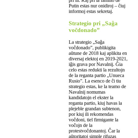
pri ili. Kaj pri la familio de
Putin estas nur onidiroj – ĉiuj
informoj estas sekretaj.
Strategio pri „Saĝa
voĉdonado”
La strategio „Saĝa
voĉdonado”, publikigita
aŭtune de 2018 kaj aplikita en
diversaj elektoj en 2019-2021,
iĝis grava por Navalnij. Ĝia
celo estas redukti la rezultojn
de la reganta partio „Unueca
Rusio”. La esenco de ĉi tiu
strategio estas, ke la teamo de
Navalnij nomumas
kandidatojn el ekster la
reganta partio, kiuj havas la
plejeble grandan subtenon,
por kiuj ili rekomendas
voĉdoni, tiel firmigante la
voĉojn de la
protestvoĉdonantoj. Ĉar la
aŭtoritatoj simple rifuzas