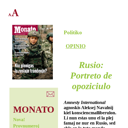
Politiko
OPINIO
Rusio:
Portreto de
opoziciulo
Amnesty International
MONATO
agnoskis Aleksej Navalnij
kiel konsciencmalliberulon.
Li nun estas unu el la plej
Nova!
famaj ne nur en Rusio, sed
Provnumeroj