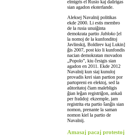
elmigris el Rusio kaj daŭrigas
sian agadon eksterlande.
Aleksej Navalnij politikas
ekde 2000. Li estis membro
de la rusia unuiĝinta
demokrata partio
Jabloko
[el
la nomoj de la kunfonditoj
Javlinskij, Boldirev kaj Lukin]
ĝis 2007, post kio li kunfondis
nacian demokratan movadon
„Popolo”, kiu ĉesigis sian
agadon en 2011. Ekde 2012
Navalnij kun siaj kunuloj
provadis krei sian partion por
partopreni en elektoj, sed la
aŭtoritatoj ĉiam malebligis
ĝian leĝan registriĝon, ankaŭ
per fraŭdoj: ekzemple, jam
registrita eta partio ŝanĝis sian
nomon, prenante la saman
nomon kiel la partio de
Navalnij.
Amasaj pacaj protestoj