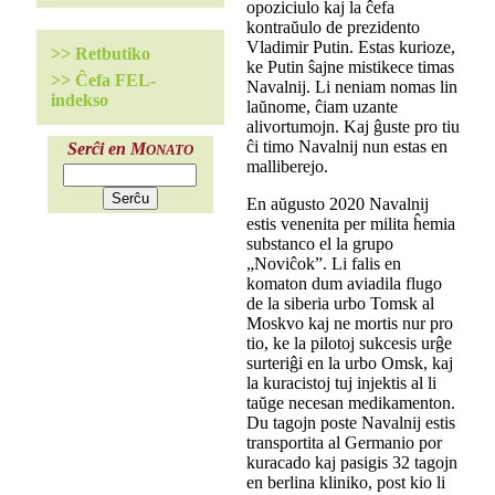
opoziciulo kaj la ĉefa
kontraŭulo de prezidento
Vladimir Putin. Estas kurioze,
>> Retbutiko
ke Putin ŝajne mistikece timas
>> Ĉefa FEL-
Navalnij. Li neniam nomas lin
indekso
laŭnome, ĉiam uzante
alivortumojn. Kaj ĝuste pro tiu
ĉi timo Navalnij nun estas en
Serĉi en M
ONATO
malliberejo.
En aŭgusto 2020 Navalnij
estis venenita per milita ĥemia
substanco el la grupo
„Noviĉok”. Li falis en
komaton dum aviadila flugo
de la siberia urbo Tomsk al
Moskvo kaj ne mortis nur pro
tio, ke la pilotoj sukcesis urĝe
surteriĝi en la urbo Omsk, kaj
la kuracistoj tuj injektis al li
taŭge necesan medikamenton.
Du tagojn poste Navalnij estis
transportita al Germanio por
kuracado kaj pasigis 32 tagojn
en berlina kliniko, post kio li