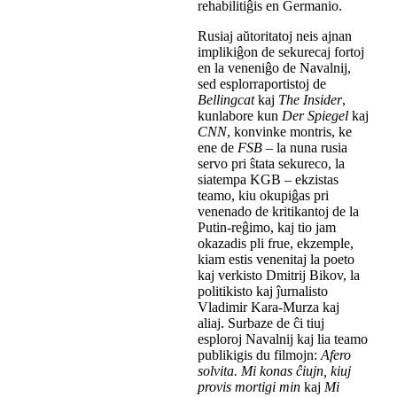
rehabilitiĝis en Germanio.
Rusiaj aŭtoritatoj neis ajnan
implikiĝon de sekurecaj fortoj
en la veneniĝo de Navalnij,
sed esplorraportistoj de
Bellingcat
kaj
The Insider
,
kunlabore kun
Der Spiegel
kaj
CNN
, konvinke montris, ke
ene de
FSB
– la nuna rusia
servo pri ŝtata sekureco, la
siatempa KGB – ekzistas
teamo, kiu okupiĝas pri
venenado de kritikantoj de la
Putin-reĝimo, kaj tio jam
okazadis pli frue, ekzemple,
kiam estis venenitaj la poeto
kaj verkisto Dmitrij Bikov, la
politikisto kaj ĵurnalisto
Vladimir Kara-Murza kaj
aliaj. Surbaze de ĉi tiuj
esploroj Navalnij kaj lia teamo
publikigis du filmojn:
Afero
solvita. Mi konas ĉiujn, kiuj
provis mortigi min
kaj
Mi