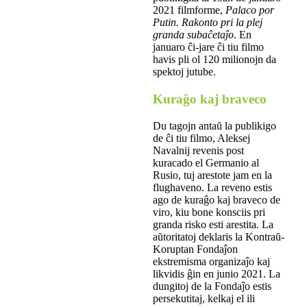
2021 filmforme,
Palaco por
Putin. Rakonto pri la plej
granda subaĉetaĵo
. En
januaro ĉi-jare ĉi tiu filmo
havis pli ol 120 milionojn da
spektoj jutube.
Kuraĝo kaj braveco
Du tagojn antaŭ la publikigo
de ĉi tiu filmo, Aleksej
Navalnij revenis post
kuracado el Germanio al
Rusio, tuj arestote jam en la
flughaveno. La reveno estis
ago de kuraĝo kaj braveco de
viro, kiu bone konsciis pri
granda risko esti arestita. La
aŭtoritatoj deklaris la Kontraŭ-
Koruptan Fondaĵon
ekstremisma organizaĵo kaj
likvidis ĝin en junio 2021. La
dungitoj de la Fondaĵo estis
persekutitaj, kelkaj el ili