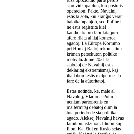
rusa opoziciulo parte perdis
sian vidkapablon, kio postulis
operacion. Fakte, Navalnij
estis la sola, kiu aranĝis veran
balotkampanjon, sed finfine li
ne estis registrita kiel
kandidato pro fabrikita jura
afero rilata al liaj komercaj
agadoj. La Eŭropa Kortumo
pri Homaj Rajtoj rekonis tiun
kriman persekuton politike
motivita. Junie 2021 la
stabejoj de Navalnij estis
deklaritaj ekstremismaj, kaj
ilia laboro estis malpermesita
fare de la aŭtoritatoj.
Estas notinde, ke, male al
Navalnij, Vladimir Putin
neniam partoprenis en
malfermitaj debatoj dum la
tuta periodo de sia politika
agado. Aleksej Navalnij havas
familion: edzinon, filinon kaj
filon. Kaj ĉiuj en Rusio scias