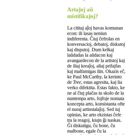
Artaĵoj aŭ
mistifikaĵoj?
La cititaj aĵoj havas komunan
econ: ili lasas neniun
indiferenta. Ĉiuj ĉefrolas en
konversacioj, debatoj, diskutoj
kaj disputoj. Dum kelkaj
laŭdadas la aŭdacon kaj
avangardecon de la artistoj kaj
de iliaj kreaĵoj, aliaj prifajfas
kaj malfamigas ilin. Okazis eĉ,
ke Paul McCarthy, la kreinto
de
Tree
, estas agresita, kaj lia
verko difektita. Estas fakto, ke
ne al ĉiuj plaĉas iu skolo de la
nuntempa arto, fojfoje nomata
koncepta arto, konsistanta ofte
el nuraj artinstalaĵoj. Sed iuj
opinias, ke arto ekzistas ĉefe
tra la reagoj, kiujn ĝi naskas.
Ĝi diskutigu, ĉu bone, ĉu
malbone, egale ĉu la