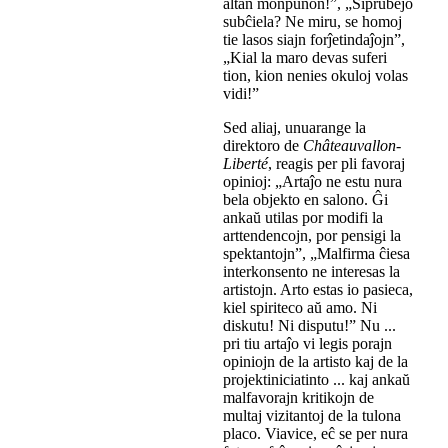
altan monpunon!”, „Ŝiprubejo
subĉiela? Ne miru, se homoj
tie lasos siajn forĵetindaĵojn”,
„Kial la maro devas suferi
tion, kion nenies okuloj volas
vidi!”
Sed aliaj, unuarange la
direktoro de
Châteauvallon-
Liberté
, reagis per pli favoraj
opinioj: „Artaĵo ne estu nura
bela objekto en salono. Ĝi
ankaŭ utilas por modifi la
arttendencojn, por pensigi la
spektantojn”, „Malfirma ĉiesa
interkonsento ne interesas la
artistojn. Arto estas io pasieca,
kiel spiriteco aŭ amo. Ni
diskutu! Ni disputu!” Nu ...
pri tiu artaĵo vi legis porajn
opiniojn de la artisto kaj de la
projektiniciatinto ... kaj ankaŭ
malfavorajn kritikojn de
multaj vizitantoj de la tulona
placo. Viavice, eĉ se per nura