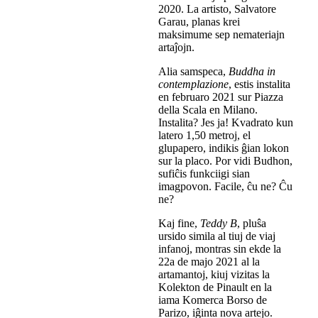
2020. La artisto, Salvatore
Garau, planas krei
maksimume sep nemateriajn
artaĵojn.
Alia samspeca,
Buddha in
contemplazione
, estis instalita
en februaro 2021 sur Piazza
della Scala en Milano.
Instalita? Jes ja! Kvadrato kun
latero 1,50 metroj, el
glupapero, indikis ĝian lokon
sur la placo. Por vidi Budhon,
sufiĉis funkciigi sian
imagpovon. Facile, ĉu ne? Ĉu
ne?
Kaj fine,
Teddy B
, pluŝa
ursido simila al tiuj de viaj
infanoj, montras sin ekde la
22a de majo 2021 al la
artamantoj, kiuj vizitas la
Kolekton de Pinault en la
iama Komerca Borso de
Parizo, iĝinta nova artejo.