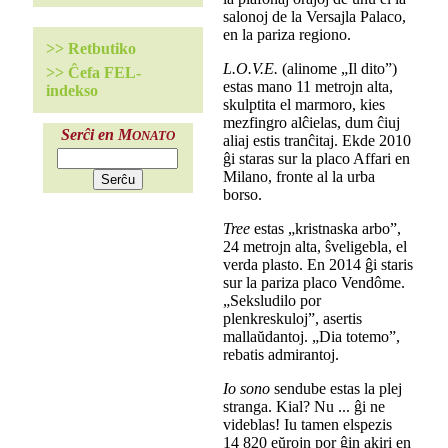
salonoj de la Versajla Palaco,
en la pariza regiono.
>> Retbutiko
L.O.V.E.
(alinome „Il dito”)
>> Ĉefa FEL-
estas mano 11 metrojn alta,
indekso
skulptita el marmoro, kies
mezfingro alĉielas, dum ĉiuj
Serĉi en M
ONATO
aliaj estis tranĉitaj. Ekde 2010
ĝi staras sur la placo Affari en
Milano, fronte al la urba
borso.
Tree
estas „kristnaska arbo”,
24 metrojn alta, ŝveligebla, el
verda plasto. En 2014 ĝi staris
sur la pariza placo Vendôme.
„Seksludilo por
plenkreskuloj”, asertis
mallaŭdantoj. „Dia totemo”,
rebatis admirantoj.
Io sono
sendube estas la plej
stranga. Kial? Nu ... ĝi ne
videblas! Iu tamen elspezis
14 820 eŭrojn por ĝin akiri en