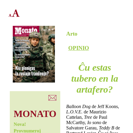
Arto
OPINIO
Ĉu estas
tubero en la
artafero?
Balloon Dog
de Jeff Koons,
MONATO
L.O.V.E.
de Maurizio
Cattelan,
Tree
de Paul
McCarthy,
Io sono
de
Nova!
Salvatore Garau,
Teddy B
de
Provnumeroj