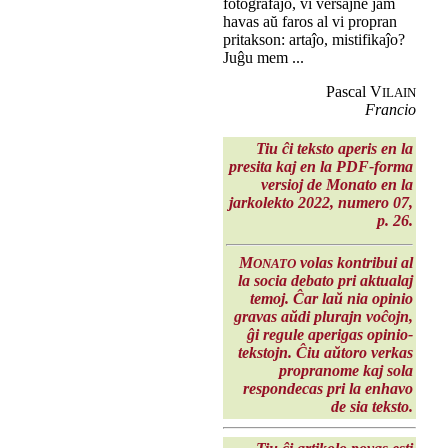
fotografaĵo, vi verŝajne jam
havas aŭ faros al vi propran
pritakson: artaĵo, mistifikaĵo?
Juĝu mem ...
Pascal V
ILAIN
Francio
Tiu ĉi teksto aperis en la
presita kaj en la PDF-forma
versioj de Monato en la
jarkolekto 2022
, numero 07,
p. 26.
M
volas kontribui al
ONATO
la socia debato pri aktualaj
temoj. Ĉar laŭ nia opinio
gravas aŭdi plurajn voĉojn,
ĝi regule aperigas opinio-
tekstojn. Ĉiu aŭtoro verkas
propranome kaj sola
respondecas pri la enhavo
de sia teksto.