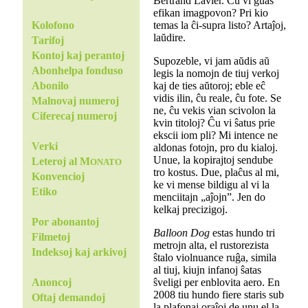
Bertrand Lavier. Ĉu vi ĝuas
efikan imagpovon? Pri kio
temas la ĉi-supra listo? Artaĵoj,
Kolofono
laŭdire.
Tarifoj
Kontoj kaj perantoj
Supozeble, vi jam aŭdis aŭ
Abonhelpa fonduso
legis la nomojn de tiuj verkoj
kaj de ties aŭtoroj; eble eĉ
Abonilo
vidis ilin, ĉu reale, ĉu fote. Se
Malnovaj numeroj
ne, ĉu vekis vian scivolon la
Ciferecaj numeroj
kvin titoloj? Ĉu vi ŝatus prie
ekscii iom pli? Mi intence ne
Verki
aldonas fotojn, pro du kialoj.
Unue, la kopirajtoj sendube
Leteroj al M
ONATO
tro kostus. Due, plaĉus al mi,
Konvencioj
ke vi mense bildigu al vi la
Etiko
menciitajn „aĵojn”. Jen do
kelkaj precizigoj.
Por abonantoj
Balloon Dog
estas hundo tri
Filmetoj
metrojn alta, el rustorezista
Indeksoj kaj arkivoj
ŝtalo violnuance ruĝa, simila
al tiuj, kiujn infanoj ŝatas
ŝveligi per enblovita aero. En
Anoncoj
2008 tiu hundo fiere staris sub
Oftaj demandoj
la plafonaj oraĵoj de unu el la