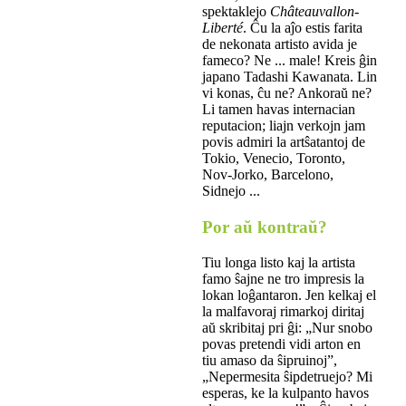
spektaklejo
Châteauvallon-
Liberté
. Ĉu la aĵo estis farita
de nekonata artisto avida je
fameco? Ne ... male! Kreis ĝin
japano Tadashi Kawanata. Lin
vi konas, ĉu ne? Ankoraŭ ne?
Li tamen havas internacian
reputacion; liajn verkojn jam
povis admiri la artŝatantoj de
Tokio, Venecio, Toronto,
Nov-Jorko, Barcelono,
Sidnejo ...
Por aŭ kontraŭ?
Tiu longa listo kaj la artista
famo ŝajne ne tro impresis la
lokan loĝantaron. Jen kelkaj el
la malfavoraj rimarkoj diritaj
aŭ skribitaj pri ĝi: „Nur snobo
povas pretendi vidi arton en
tiu amaso da ŝipruinoj”,
„Nepermesita ŝipdetruejo? Mi
esperas, ke la kulpanto havos