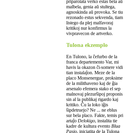
priparolata verko estas bela aŭ
malbela, genia aŭ stultega,
agnoskinda aŭ provoka. Se tiu
rezonado estus sekvenda, tiam
listego da plej malfavoraj
kritikoj nur konfirmus la
vivpravecon de artverko.
Tulona ekzemplo
En Tulono, la ĉefurbo de la
franca departemento Var, mi
havis la okazon ĉi-somere vidi
tian instalaĵon. Meze de la
placo Monsenergue, proksime
de la milithaveno kaj de ĝia
arsenalo efemera stako el sep
malnovaj plezurŝipoj proponis
sin al la publikaj rigardo kaj
kritiko. Ĉu la loko iĝis
ŝipdetruejo? Ne ... ne eblus
sur bela placo. Fakte, temis pri
artaĵo
Delokigo
, instalita tie
kadre de kultura evento
Blua
Pasio
, iniciatita de la Tulona