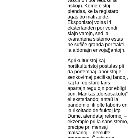
vakcinon por redukti la
riskojn. Komercistoj
plendas, ke la registaro
agas tro malrapide.
Eksportistoj volas iri
eksterlanden por vendi
siajn varojn, sed la
kvarantena sistemo estas
ne sufiĉe granda por trakti
la aldonajn envojaĝantojn.
Agrikulturistoj kaj
hortikulturistoj postulas pli
da portempaj laboristoj el
senkovimaj pacifikaj landoj,
kaj la registaro faris
apartajn regulojn por ebligi
tion. Mankas „dorsosakuloj”
el eksterlando; antaŭ la
pandemio, ili ofte laboris en
la rikoltado de fruktoj ktp.
Dume, atendataj reformoj –
ekzemple pri la sansistemo,
precipe pri mensaj
malsanoj – nemulte