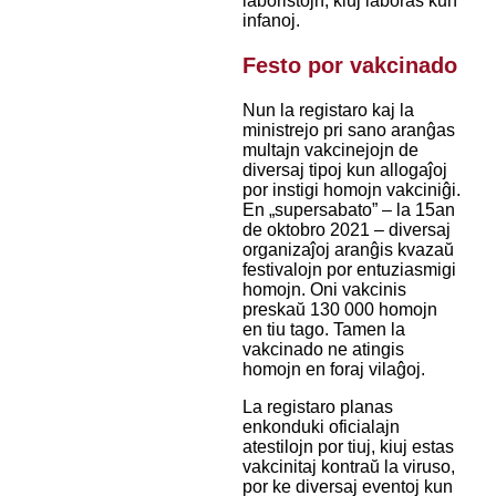
laboristojn, kiuj laboras kun
infanoj.
Festo por vakcinado
Nun la registaro kaj la
ministrejo pri sano aranĝas
multajn vakcinejojn de
diversaj tipoj kun allogaĵoj
por instigi homojn vakciniĝi.
En „supersabato” – la 15an
de oktobro 2021 – diversaj
organizaĵoj aranĝis kvazaŭ
festivalojn por entuziasmigi
homojn. Oni vakcinis
preskaŭ 130 000 homojn
en tiu tago. Tamen la
vakcinado ne atingis
homojn en foraj vilaĝoj.
La registaro planas
enkonduki oficialajn
atestilojn por tiuj, kiuj estas
vakcinitaj kontraŭ la viruso,
por ke diversaj eventoj kun