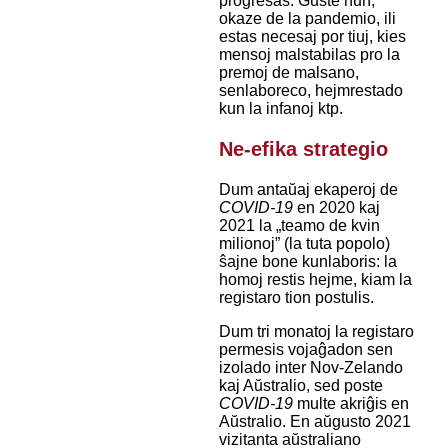
progresas. Ĝuste nun,
okaze de la pandemio, ili
estas necesaj por tiuj, kies
mensoj malstabilas pro la
premoj de malsano,
senlaboreco, hejmrestado
kun la infanoj ktp.
Ne-efika strategio
Dum antaŭaj ekaperoj de
COVID-19
en 2020 kaj
2021 la „teamo de kvin
milionoj” (la tuta popolo)
ŝajne bone kunlaboris: la
homoj restis hejme, kiam la
registaro tion postulis.
Dum tri monatoj la registaro
permesis vojaĝadon sen
izolado inter Nov-Zelando
kaj Aŭstralio, sed poste
COVID-19
multe akriĝis en
Aŭstralio. En aŭgusto 2021
vizitanta aŭstraliano