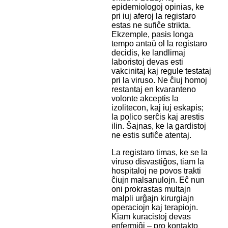
epidemiologoj opinias, ke
pri iuj aferoj la registaro
estas ne sufiĉe strikta.
Ekzemple, pasis longa
tempo antaŭ ol la registaro
decidis, ke landlimaj
laboristoj devas esti
vakcinitaj kaj regule testataj
pri la viruso. Ne ĉiuj homoj
restantaj en kvaranteno
volonte akceptis la
izolitecon, kaj iuj eskapis;
la polico serĉis kaj arestis
ilin. Ŝajnas, ke la gardistoj
ne estis sufiĉe atentaj.
La registaro timas, ke se la
viruso disvastiĝos, tiam la
hospitaloj ne povos trakti
ĉiujn malsanulojn. Eĉ nun
oni prokrastas multajn
malpli urĝajn kirurgiajn
operaciojn kaj terapiojn.
Kiam kuracistoj devas
enfermiĝi – pro kontakto