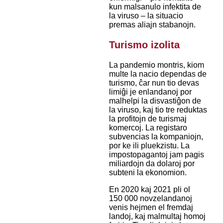
kun malsanulo infektita de
la viruso – la situacio
premas aliajn stabanojn.
Turismo izolita
La pandemio montris, kiom
multe la nacio dependas de
turismo, ĉar nun tio devas
limiĝi je enlandanoj por
malhelpi la disvastiĝon de
la viruso, kaj tio tre reduktas
la profitojn de turismaj
komercoj. La registaro
subvencias la kompaniojn,
por ke ili pluekzistu. La
impostopagantoj jam pagis
miliardojn da dolaroj por
subteni la ekonomion.
En 2020 kaj 2021 pli ol
150 000 novzelandanoj
venis hejmen el fremdaj
landoj, kaj malmultaj homoj