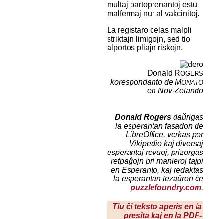
multaj partoprenantoj estu
malfermaj nur al vakcinitoj.
La registaro celas malpli
striktajn limigojn, sed tio
alportos pliajn riskojn.
Donald R
OGERS
korespondanto de M
ONATO
en Nov-Zelando
Donald Rogers
daŭrigas
la esperantan fasadon de
LibreOffice
, verkas por
Vikipedio kaj diversaj
esperantaj revuoj, prizorgas
retpaĝojn pri manieroj tajpi
en Esperanto, kaj redaktas
la esperantan tezaŭron ĉe
puzzlefoundry.com
.
Tiu ĉi teksto aperis en la
presita kaj en la PDF-