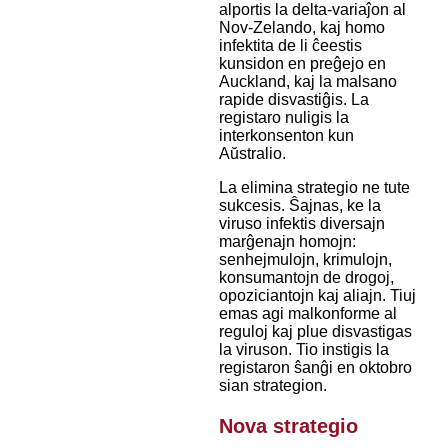
alportis la delta-variaĵon al
Nov-Zelando, kaj homo
infektita de li ĉeestis
kunsidon en preĝejo en
Auckland, kaj la malsano
rapide disvastiĝis. La
registaro nuligis la
interkonsenton kun
Aŭstralio.
La elimina strategio ne tute
sukcesis. Ŝajnas, ke la
viruso infektis diversajn
marĝenajn homojn:
senhejmulojn, krimulojn,
konsumantojn de drogoj,
opoziciantojn kaj aliajn. Tiuj
emas agi malkonforme al
reguloj kaj plue disvastigas
la viruson. Tio instigis la
registaron ŝanĝi en oktobro
sian strategion.
Nova strategio