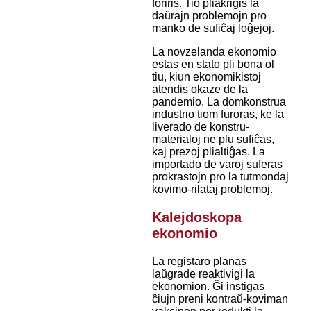
foriris. Tio pliakrigis la
daŭrajn problemojn pro
manko de sufiĉaj loĝejoj.
La novzelanda ekonomio
estas en stato pli bona ol
tiu, kiun ekonomikistoj
atendis okaze de la
pandemio. La domkonstrua
industrio tiom furoras, ke la
liverado de konstru-
materialoj ne plu sufiĉas,
kaj prezoj plialtiĝas. La
importado de varoj suferas
prokrastojn pro la tutmondaj
kovimo-rilataj problemoj.
Kalejdoskopa
ekonomio
La registaro planas
laŭgrade reaktivigi la
ekonomion. Ĝi instigas
ĉiujn preni kontraŭ-koviman