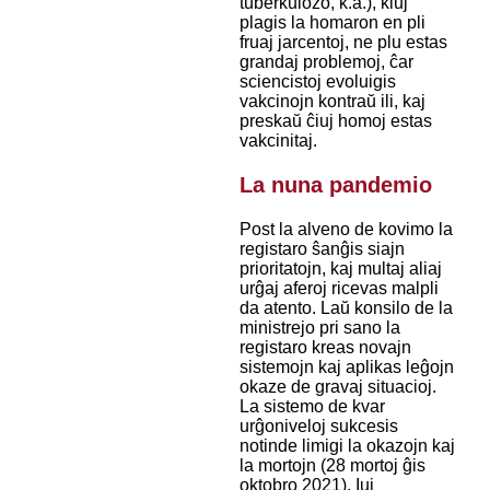
tuberkulozo, k.a.), kiuj
plagis la homaron en pli
fruaj jarcentoj, ne plu estas
grandaj problemoj, ĉar
sciencistoj evoluigis
vakcinojn kontraŭ ili, kaj
preskaŭ ĉiuj homoj estas
vakcinitaj.
La nuna pandemio
Post la alveno de kovimo la
registaro ŝanĝis siajn
prioritatojn, kaj multaj aliaj
urĝaj aferoj ricevas malpli
da atento. Laŭ konsilo de la
ministrejo pri sano la
registaro kreas novajn
sistemojn kaj aplikas leĝojn
okaze de gravaj situacioj.
La sistemo de kvar
urĝoniveloj sukcesis
notinde limigi la okazojn kaj
la mortojn (28 mortoj ĝis
oktobro 2021). Iuj