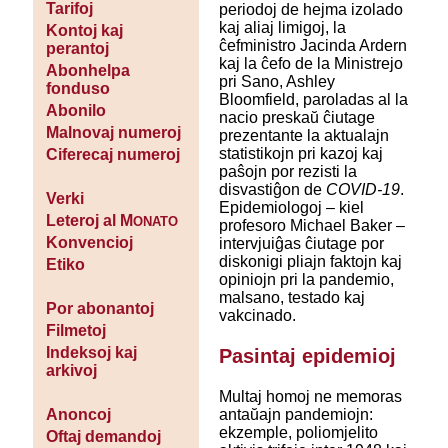
Tarifoj
periodoj de hejma izolado
kaj aliaj limigoj, la
Kontoj kaj
ĉefministro Jacinda Ardern
perantoj
kaj la ĉefo de la Ministrejo
Abonhelpa
pri Sano, Ashley
fonduso
Bloomfield, paroladas al la
Abonilo
nacio preskaŭ ĉiutage
Malnovaj numeroj
prezentante la aktualajn
statistikojn pri kazoj kaj
Ciferecaj numeroj
paŝojn por rezisti la
disvastiĝon de
COVID-19
.
Verki
Epidemiologoj – kiel
Leteroj al M
ONATO
profesoro Michael Baker –
Konvencioj
intervjuiĝas ĉiutage por
diskonigi pliajn faktojn kaj
Etiko
opiniojn pri la pandemio,
malsano, testado kaj
Por abonantoj
vakcinado.
Filmetoj
Indeksoj kaj
Pasintaj epidemioj
arkivoj
Multaj homoj ne memoras
antaŭajn pandemiojn:
Anoncoj
ekzemple, poliomjelito
Oftaj demandoj