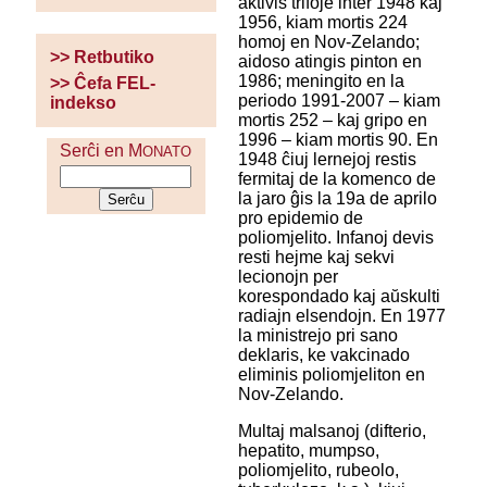
aktivis trifoje inter 1948 kaj
1956, kiam mortis 224
homoj en Nov-Zelando;
>> Retbutiko
aidoso atingis pinton en
1986; meningito en la
>> Ĉefa FEL-
periodo 1991-2007 – kiam
indekso
mortis 252 – kaj gripo en
1996 – kiam mortis 90. En
Serĉi en M
ONATO
1948 ĉiuj lernejoj restis
fermitaj de la komenco de
la jaro ĝis la 19a de aprilo
pro epidemio de
poliomjelito. Infanoj devis
resti hejme kaj sekvi
lecionojn per
korespondado kaj aŭskulti
radiajn elsendojn. En 1977
la ministrejo pri sano
deklaris, ke vakcinado
eliminis poliomjeliton en
Nov-Zelando.
Multaj malsanoj (difterio,
hepatito, mumpso,
poliomjelito, rubeolo,