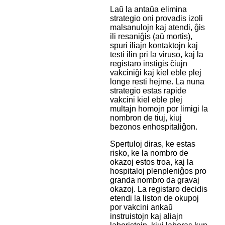
Laŭ la antaŭa elimina
strategio oni provadis izoli
malsanulojn kaj atendi, ĝis
ili resaniĝis (aŭ mortis),
spuri iliajn kontaktojn kaj
testi ilin pri la viruso, kaj la
registaro instigis ĉiujn
vakciniĝi kaj kiel eble plej
longe resti hejme. La nuna
strategio estas rapide
vakcini kiel eble plej
multajn homojn por limigi la
nombron de tiuj, kiuj
bezonos enhospitaliĝon.
Spertuloj diras, ke estas
risko, ke la nombro de
okazoj estos troa, kaj la
hospitaloj plenpleniĝos pro
granda nombro da gravaj
okazoj. La registaro decidis
etendi la liston de okupoj
por vakcini ankaŭ
instruistojn kaj aliajn