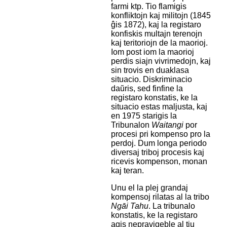
farmi ktp. Tio flamigis
konfliktojn kaj militojn (1845
ĝis 1872), kaj la registaro
konfiskis multajn terenojn
kaj teritoriojn de la maorioj.
Iom post iom la maorioj
perdis siajn vivrimedojn, kaj
sin trovis en duaklasa
situacio. Diskriminacio
daŭris, sed finfine la
registaro konstatis, ke la
situacio estas maljusta, kaj
en 1975 starigis la
Tribunalon
Waitangi
por
procesi pri kompenso pro la
perdoj. Dum longa periodo
diversaj triboj procesis kaj
ricevis kompenson, monan
kaj teran.
Unu el la plej grandaj
kompensoj rilatas al la tribo
Ngāi Tahu
. La tribunalo
konstatis, ke la registaro
agis nepravigeble al tiu