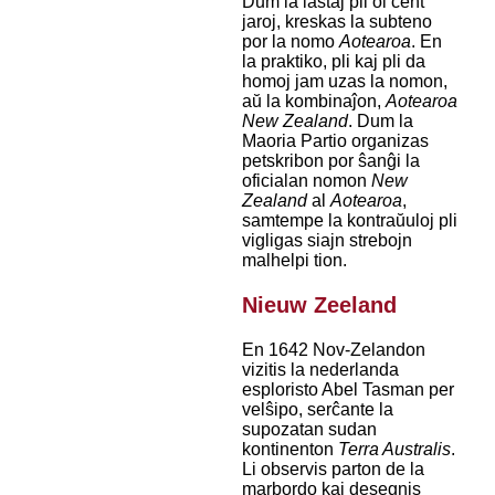
Dum la lastaj pli ol cent
jaroj, kreskas la subteno
por la nomo
Aotearoa
. En
la praktiko, pli kaj pli da
homoj jam uzas la nomon,
aŭ la kombinaĵon,
Aotearoa
New Zealand
. Dum la
Maoria Partio organizas
petskribon por ŝanĝi la
oficialan nomon
New
Zealand
al
Aotearoa
,
samtempe la kontraŭuloj pli
vigligas siajn strebojn
malhelpi tion.
Nieuw Zeeland
En 1642 Nov-Zelandon
vizitis la nederlanda
esploristo Abel Tasman per
velŝipo, serĉante la
supozatan sudan
kontinenton
Terra Australis
.
Li observis parton de la
marbordo kaj desegnis