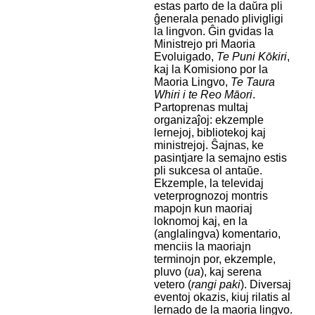
estas parto de la daŭra pli
ĝenerala penado plivigligi
la lingvon. Ĝin gvidas la
Ministrejo pri Maoria
Evoluigado,
Te Puni Kōkiri
,
kaj la Komisiono por la
Maoria Lingvo,
Te Taura
Whiri i te Reo Māori
.
Partoprenas multaj
organizaĵoj: ekzemple
lernejoj, bibliotekoj kaj
ministrejoj. Ŝajnas, ke
pasintjare la semajno estis
pli sukcesa ol antaŭe.
Ekzemple, la televidaj
veterprognozoj montris
mapojn kun maoriaj
loknomoj kaj, en la
(anglalingva) komentario,
menciis la maoriajn
terminojn por, ekzemple,
pluvo (
ua
), kaj serena
vetero (
rangi paki
). Diversaj
eventoj okazis, kiuj rilatis al
lernado de la maoria lingvo.