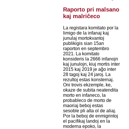
Raporto pri malsano
kaj malriĉeco
La registara komitato por la
limigo de la infanaj kaj
junulaj mortokvantoj
publikigis sian 15an
raporton en septembro
2021. La komitato
konsideris la 2666 infanojn
kaj junulojn, kiuj mortis inter
2015 kaj 2019 je aĝo inter
28 tagoj kaj 24 jaroj. La
rezultoj estas konsternaj.
Oni trovis ekzemple, ke,
okaze de subita neatendita
morto en infaneco, la
probableco de morto de
maoriaj beboj estas
sesoble pli alta ol de aliaj.
Por la beboj de enmigrintoj
el pacifikaj landoj en la
moderna epoko, la