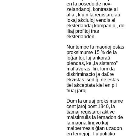
en la posedo de nov-
zelandanoj, kontraste al
aliaj, kiujn la registaro aŭ
lokaj akciuloj vendis al
eksterlandaj kompanioj, do
iliaj profitoj iras
eksterlanden.
Nuntempe la maorioj estas
proksimume 15 % de la
loĝantoj. Iuj ankoraŭ
plendas, ke „la sistemo”
malfavoras ilin. Iom da
diskriminacio ja daŭre
ekzistas, sed ĝi ne estas
tiel akceptata kiel en pli
fruaj jaroj.
Dum la unuaj proksimume
cent jaroj post 1840, la
tiamaj registaroj aktive
malstimulis la lernadon de
la maoria lingvo kaj
malpermesis ĝian uzadon
en lernejoj. Tiu politiko