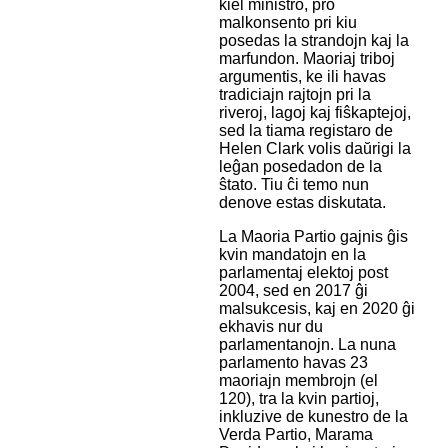
kiel ministro, pro
malkonsento pri kiu
posedas la strandojn kaj la
marfundon. Maoriaj triboj
argumentis, ke ili havas
tradiciajn rajtojn pri la
riveroj, lagoj kaj fiŝkaptejoj,
sed la tiama registaro de
Helen Clark volis daŭrigi la
leĝan posedadon de la
ŝtato. Tiu ĉi temo nun
denove estas diskutata.
La Maoria Partio gajnis ĝis
kvin mandatojn en la
parlamentaj elektoj post
2004, sed en 2017 ĝi
malsukcesis, kaj en 2020 ĝi
ekhavis nur du
parlamentanojn. La nuna
parlamento havas 23
maoriajn membrojn (el
120), tra la kvin partioj,
inkluzive de kunestro de la
Verda Partio, Marama