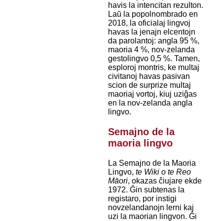
havis la intencitan rezulton.
Laŭ la popolnombrado en
2018, la oficialaj lingvoj
havas la jenajn elcentojn
da parolantoj: angla 95 %,
maoria 4 %, nov-zelanda
gestolingvo 0,5 %. Tamen,
esploroj montris, ke multaj
civitanoj havas pasivan
scion de surprize multaj
maoriaj vortoj, kiuj uziĝas
en la nov-zelanda angla
lingvo.
Semajno de la
maoria lingvo
La Semajno de la Maoria
Lingvo,
te Wiki o te Reo
Māori
, okazas ĉiujare ekde
1972. Ĝin subtenas la
registaro, por instigi
novzelandanojn lerni kaj
uzi la maorian lingvon. Ĝi