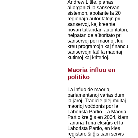
Andrew Little, planas
aliorganizi la sanservan
sistemon, abolante la 20
regionajn aŭtoritatojn pri
sanservoj, kaj kreante
novan tutlandan aŭtoritaton,
helpatan de aŭtoritato pri
sanservoj por maorioj, kiu
kreu programojn kaj financu
sanservojn laŭ la maoriaj
kutimoj kaj kriterioj.
Maoria influo en
politiko
La influo de maoriaj
parlamentanoj varias dum
la jaroj. Tradicie plej multaj
maorioj voĉdonis por la
Laborista Partio. La Maoria
Partio kreiĝis en 2004, kiam
Tariana Turia eksiĝis el la
Laborista Partio, en kies
registaro ŝi ĝis tiam servis