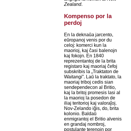
Zealand
.
Kompenso por la
perdoj
En la deknaŭa jarcento,
eŭropanoj venis por du
celoj: komerci kun la
maorioj, kaj ĉasi balenojn
kaj fokojn. En 1840
reprezentantoj de la brita
registaro kaj maoriaj ĉefoj
subskribis la „Traktaton de
Waitangi”. Laŭ la traktato, la
maoriaj triboj cedis sian
sendependecon al Britio,
kaj la britoj promesis lasi al
la maorioj la posedon de
iliaj teritorioj kaj valoraĵoj.
Nov-Zelando iĝis, do, brita
kolonio. Baldaŭ
enmigrantoj el Britio alvenis
en grandaj nombroj,
postulante terenojn por