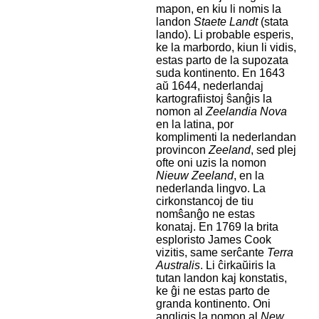
mapon, en kiu li nomis la
landon
Staete Landt
(stata
lando). Li probable esperis,
ke la marbordo, kiun li vidis,
estas parto de la supozata
suda kontinento. En 1643
aŭ 1644, nederlandaj
kartografiistoj ŝanĝis la
nomon al
Zeelandia Nova
en la latina, por
komplimenti la nederlandan
provincon
Zeeland
, sed plej
ofte oni uzis la nomon
Nieuw Zeeland
, en la
nederlanda lingvo. La
cirkonstancoj de tiu
nomŝanĝo ne estas
konataj. En 1769 la brita
esploristo James Cook
vizitis, same serĉante
Terra
Australis
. Li ĉirkaŭiris la
tutan landon kaj konstatis,
ke ĝi ne estas parto de
granda kontinento. Oni
angligis la nomon al
New