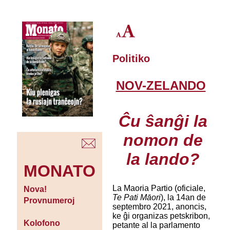
Politiko
NOV-ZELANDO
Ĉu ŝanĝi la
nomon de
la lando?
MONATO
La Maoria Partio (oficiale,
Nova!
Te Pati Māori
), la 14an de
Provnumeroj
septembro 2021, anoncis,
ke ĝi organizas petskribon,
Kolofono
petante al la parlamento