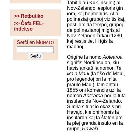
Tahitio aŭ Kuk-insuloj) al
Nov-Zelando, esploris ĝin
iom, kaj hejmeniris. Aliaj
>> Retbutiko
polineziaj grupoj vizitis kaj,
>> Ĉefa FEL-
post iom da tempo, grupoj
indekso
de polinezianoj migris al
Nov-Zelando ĉirkaŭ 1280,
kaj restis tie. Ili iĝis la
Serĉi en M
ONATO
maorioj.
Origine la nomo
Aotearoa
signifis Nordinsulon, kiu
havis ankaŭ la nomon
Te
Ika a Māui
(la fiŝo de Māui,
pro legendoj pri la mita
praulo Māui). Iam antaŭ
1855 oni komencis uzi la
nomon
Aotearoa
por la tuta
insularo de Nov-Zelando.
Simila situacio okazis pri
Havajo, kie oni nomis la
insularon kaj la ŝtaton pro
la plej granda insulo en la
grupo,
Hawai'i
.