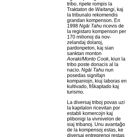
tribo, ripete rompis la
Traktaton de
Waitangi
, kaj
la tribunalo rekomendis
grandan kompenson. En
1998
Ngāi Tahu
ricevis de
la registaro kompenson per
170 milionoj da nov-
zelandaj dolaroj,
pardonpeton, kaj sian
sanktan monton
Aoraki/Monto Cook
, kiun la
tribo poste donacis al la
nacio.
Ngāi Tahu
nun
posedas signifajn
kompaniojn, kiuj laboras en
kultivado, fiŝkaptado kaj
turismo.
La diversaj triboj povas uzi
la kapitalon ricevitan por
establi komercojn kaj
plibonigi la vivnivelon de
siaj tribanoj. Unu avantaĝo
de la kompensoj estas, ke
diversaj entreprenoj restas