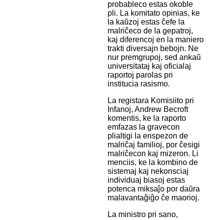
probableco estas okoble
pli. La komitato opinias, ke
la kaŭzoj estas ĉefe la
malriĉeco de la gepatroj,
kaj diferencoj en la maniero
trakti diversajn bebojn. Ne
nur premgrupoj, sed ankaŭ
universitataj kaj oficialaj
raportoj parolas pri
institucia rasismo.
La registara Komisiito pri
Infanoj, Andrew Becroft
komentis, ke la raporto
emfazas la gravecon
plialtigi la enspezon de
malriĉaj familioj, por ĉesigi
malriĉecon kaj mizeron. Li
menciis, ke la kombino de
sistemaj kaj nekonsciaj
individuaj biasoj estas
potenca miksaĵo por daŭra
malavantaĝiĝo ĉe maorioj.
La ministro pri sano,