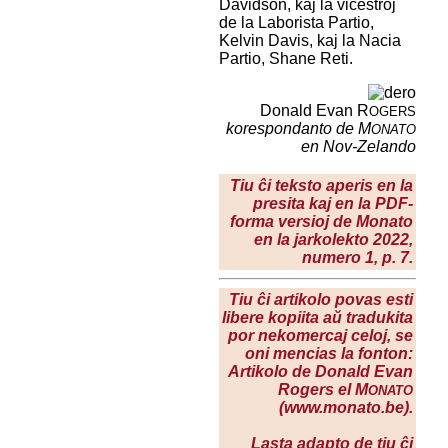
Davidson, kaj la vicestroj
de la Laborista Partio,
Kelvin Davis, kaj la Nacia
Partio, Shane Reti.
Donald Evan R
OGERS
korespondanto de M
ONATO
en Nov-Zelando
Tiu ĉi teksto aperis en la
presita kaj en la PDF-
forma versioj de Monato
en la
jarkolekto 2022
,
numero 1, p. 7.
Tiu ĉi artikolo povas esti
libere kopiita aŭ tradukita
por nekomercaj celoj, se
oni mencias la fonton:
Artikolo de Donald Evan
Rogers el M
ONATO
(www.monato.be).
Lasta adapto de tiu ĉi