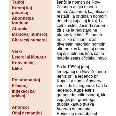
ŝanĝi la nomon de Nov-
Tarifoj
Zelando al ĝia maoria
Kontoj kaj
nomo,
Aotearoa
, kaj oficiale
perantoj
restaŭri la originajn nomojn
Abonhelpa
de urboj kaj aliaj lokoj. La
fonduso
ĉefministro, Jacinda Ardern,
Abonilo
diris ke la registaro ne
Malnovaj numeroj
planas fari tion. Ŝi tamen
notis, ke oni jam uzas
Ciferecaj numeroj
diversajn maoriajn nomojn,
alterne kun la anglaj nomoj,
Verki
kaj ŝi subtenas tion, ĉar la
Leteroj al M
ONATO
maoria estas oficiala lingvo.
Konvencioj
En la 1950aj jaroj
Etiko
lernejanoj en Nov-Zelando
lernis pri la legendo pri
Por abonantoj
Kupe. La nomo
Aotearoa
venis de tiu legendo. Laŭ la
Filmetoj
legendo, Kupe estris
Indeksoj kaj
grupon de polinezianoj, kiuj
arkivoj
vojaĝis per grandega
duobla kanuo (
waka
Anoncoj
hourua
) de orienta
Oftaj demandoj
Polinezio (probable el