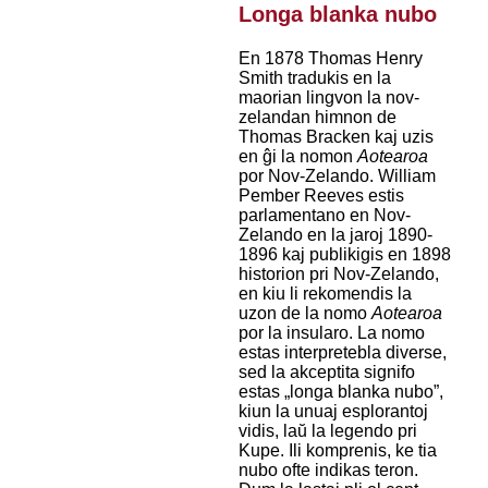
Longa blanka nubo
En 1878 Thomas Henry
Smith tradukis en la
maorian lingvon la nov-
zelandan himnon de
Thomas Bracken kaj uzis
en ĝi la nomon
Aotearoa
por Nov-Zelando. William
Pember Reeves estis
parlamentano en Nov-
Zelando en la jaroj 1890-
1896 kaj publikigis en 1898
historion pri Nov-Zelando,
en kiu li rekomendis la
uzon de la nomo
Aotearoa
por la insularo. La nomo
estas interpretebla diverse,
sed la akceptita signifo
estas „longa blanka nubo”,
kiun la unuaj esplorantoj
vidis, laŭ la legendo pri
Kupe. Ili komprenis, ke tia
nubo ofte indikas teron.