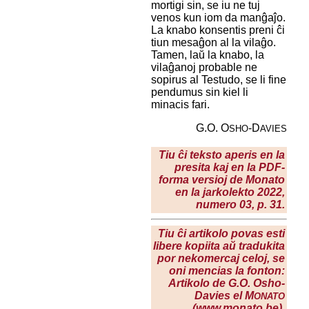
mortigi sin, se iu ne tuj
venos kun iom da manĝaĵo.
La knabo konsentis preni ĉi
tiun mesaĝon al la vilaĝo.
Tamen, laŭ la knabo, la
vilaĝanoj probable ne
sopirus al Testudo, se li fine
pendumus sin kiel li
minacis fari.
G.O. O
-D
SHO
AVIES
Tiu ĉi teksto aperis en la
presita kaj en la PDF-
forma versioj de Monato
en la
jarkolekto 2022
,
numero 03, p. 31.
Tiu ĉi artikolo povas esti
libere kopiita aŭ tradukita
por nekomercaj celoj, se
oni mencias la fonton:
Artikolo de G.O. Osho-
Davies el M
ONATO
(www.monato.be).