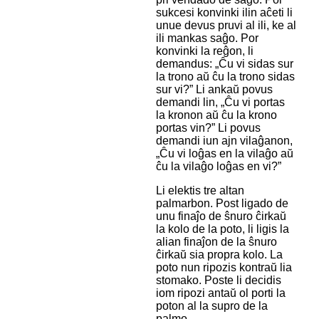
sukcesi konvinki ilin aĉeti li
unue devus pruvi al ili, ke al
ili mankas saĝo. Por
konvinki la reĝon, li
demandus: „Ĉu vi sidas sur
la trono aŭ ĉu la trono sidas
sur vi?” Li ankaŭ povus
demandi lin, „Ĉu vi portas
la kronon aŭ ĉu la krono
portas vin?” Li povus
demandi iun ajn vilaĝanon,
„Ĉu vi loĝas en la vilaĝo aŭ
ĉu la vilaĝo loĝas en vi?”
Li elektis tre altan
palmarbon. Post ligado de
unu finaĵo de ŝnuro ĉirkaŭ
la kolo de la poto, li ligis la
alian finaĵon de la ŝnuro
ĉirkaŭ sia propra kolo. La
poto nun ripozis kontraŭ lia
stomako. Poste li decidis
iom ripozi antaŭ ol porti la
poton al la supro de la
palmo ...