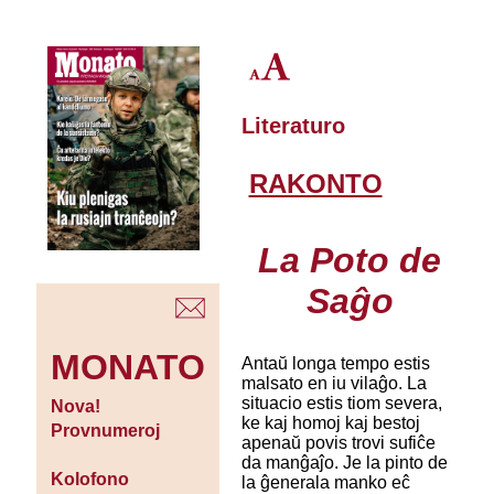
Literaturo
RAKONTO
La Poto de
Saĝo
MONATO
Antaŭ longa tempo estis
malsato en iu vilaĝo. La
situacio estis tiom severa,
Nova!
ke kaj homoj kaj bestoj
Provnumeroj
apenaŭ povis trovi sufiĉe
da manĝaĵo. Je la pinto de
Kolofono
la ĝenerala manko eĉ