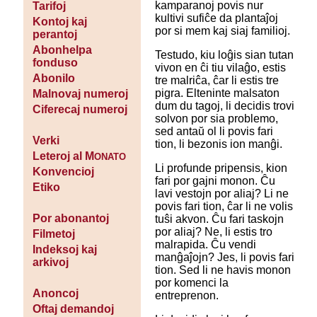
kamparanoj povis nur
Tarifoj
kultivi sufiĉe da plantaĵoj
Kontoj kaj
por si mem kaj siaj familioj.
perantoj
Abonhelpa
Testudo, kiu loĝis sian tutan
fonduso
vivon en ĉi tiu vilaĝo, estis
Abonilo
tre malriĉa, ĉar li estis tre
pigra. Elteninte malsaton
Malnovaj numeroj
dum du tagoj, li decidis trovi
Ciferecaj numeroj
solvon por sia problemo,
sed antaŭ ol li povis fari
Verki
tion, li bezonis ion manĝi.
Leteroj al M
ONATO
Li profunde pripensis, kion
Konvencioj
fari por gajni monon. Ĉu
Etiko
lavi vestojn por aliaj? Li ne
povis fari tion, ĉar li ne volis
Por abonantoj
tuŝi akvon. Ĉu fari taskojn
por aliaj? Ne, li estis tro
Filmetoj
malrapida. Ĉu vendi
Indeksoj kaj
manĝaĵojn? Jes, li povis fari
arkivoj
tion. Sed li ne havis monon
por komenci la
Anoncoj
entreprenon.
Oftaj demandoj