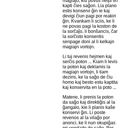
magiaĵo, kiu povus helpi lin
kapti ĉies saĝon. Lia plano
estis konservi ĝin ie kaj
devigi ĉiun pagi por reakiri
ĝin. Kvankam li sciis, ke li
ne povas pagi la koston de
la sorĉaĵo, li bonŝancis, ĉar
la sorĉisto konsentis
senpage doni al li kelkajn
magiajn vortojn.
Li tuj revenis hejmen kaj
serĉis poton ... Kiam li levis
la poton kaj deklamis la
magiajn vortojn, li tiam
deziris, ke la saĝo de ĉiu
homo kaj besto estu kaptita
kaj konservita en la poto ...
Matene, li prenis la poton
da saĝo kaj direktiĝis al la
ĝangalo, kie li planis kaŝe
konservi ĝin. Li poste
revenos al la vilaĝo por
anonci, ke li nun okupiĝas
pri vendado de saĝo. Por