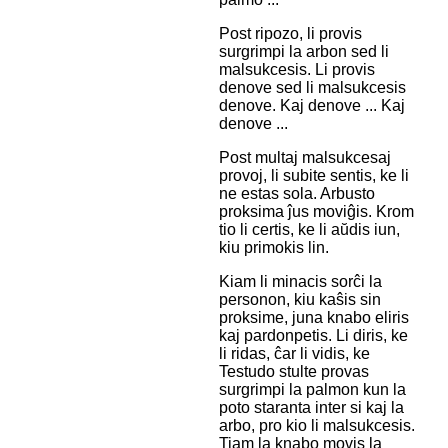
Post ripozo, li provis
surgrimpi la arbon sed li
malsukcesis. Li provis
denove sed li malsukcesis
denove. Kaj denove ... Kaj
denove ...
Post multaj malsukcesaj
provoj, li subite sentis, ke li
ne estas sola. Arbusto
proksima ĵus moviĝis. Krom
tio li certis, ke li aŭdis iun,
kiu primokis lin.
Kiam li minacis sorĉi la
personon, kiu kaŝis sin
proksime, juna knabo eliris
kaj pardonpetis. Li diris, ke
li ridas, ĉar li vidis, ke
Testudo stulte provas
surgrimpi la palmon kun la
poto staranta inter si kaj la
arbo, pro kio li malsukcesis.
Tiam la knabo movis la