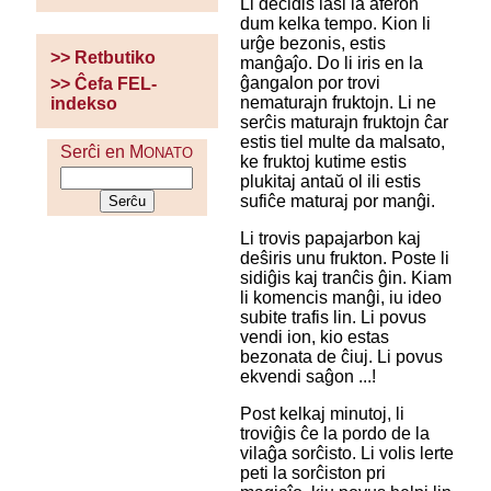
Li decidis lasi la aferon
dum kelka tempo. Kion li
urĝe bezonis, estis
>> Retbutiko
manĝaĵo. Do li iris en la
ĝangalon por trovi
>> Ĉefa FEL-
nematurajn fruktojn. Li ne
indekso
serĉis maturajn fruktojn ĉar
estis tiel multe da malsato,
Serĉi en M
ONATO
ke fruktoj kutime estis
plukitaj antaŭ ol ili estis
sufiĉe maturaj por manĝi.
Li trovis papajarbon kaj
deŝiris unu frukton. Poste li
sidiĝis kaj tranĉis ĝin. Kiam
li komencis manĝi, iu ideo
subite trafis lin. Li povus
vendi ion, kio estas
bezonata de ĉiuj. Li povus
ekvendi saĝon ...!
Post kelkaj minutoj, li
troviĝis ĉe la pordo de la
vilaĝa sorĉisto. Li volis lerte
peti la sorĉiston pri