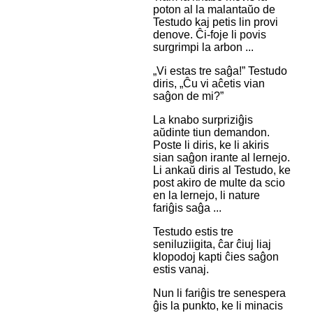
poton al la malantaŭo de
Testudo kaj petis lin provi
denove. Ĉi-foje li povis
surgrimpi la arbon ...
„Vi estas tre saĝa!” Testudo
diris, „Ĉu vi aĉetis vian
saĝon de mi?”
La knabo surpriziĝis
aŭdinte tiun demandon.
Poste li diris, ke li akiris
sian saĝon irante al lernejo.
Li ankaŭ diris al Testudo, ke
post akiro de multe da scio
en la lernejo, li nature
fariĝis saĝa ...
Testudo estis tre
seniluziigita, ĉar ĉiuj liaj
klopodoj kapti ĉies saĝon
estis vanaj.
Nun li fariĝis tre senespera
ĝis la punkto, ke li minacis