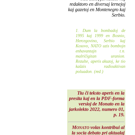
redaktoro en diversaj lernejoj
kaj gazetoj en Montenegro kaj
Serbio.
1. Dum la bombadoj de
1995 kaj 1999 en Bosnio,
Hercegovino, Serbio kaj
Kosovo, NATO uzis bombojn
enhavantajn t.n.
malriĉigitan uranion.
Rezulte, aperis akuzoj, ke tio
kaŭzis radioaktivan
poluadon. (red.)
Tiu ĉi teksto aperis en la
presita kaj en la PDF-forma
versioj de Monato en la
jarkolekto 2022
, numero 01,
p. 19.
M
volas kontribui al
ONATO
la socia debato pri aktualaj