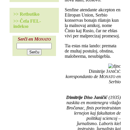
Senfine atendante akcepton en
>> Retbutiko
Eŭropan Union, Serbio
konservas bonajn rilatojn kun
>> Ĉefa FEL-
la malnovaj amikoj, nome
indekso
Ĉinio kaj Rusio, ĉar ne eblas
vivi per malprecizaj promesoj.
Serĉi en M
ONATO
Tia estas mia lando: premata
de multaj postuloj, obstina,
malobeema, nesubigebla.
Dimitrije J
ANIČIĆ
korespondanto de M
en
ONATO
Serbio
Dimitrije Diso Janičić
(1935)
naskita en montenegra vilaĝo
Bročanac, finis porinstruistan
lernejon kaj fakultaton de
politikaj sciencoj –
ĵurnalismo. Laboris kiel
instruisto, ĵurnalisto kaj