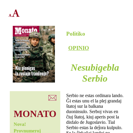
Politiko
OPINIO
Nesubigebla
Serbio
Serbio ne estas ordinara lando.
Ĝi estas unu el la plej grandaj
ŝtatoj sur la balkana
MONATO
duoninsulo. Serboj vivas en
ĉiuj ŝtatoj, kiuj aperis post la
disfalo de Jugoslavio. Tial
Nova!
Serbio estas la deĵora kulpulo.
Provnumeroj
Se la ĉirkaŭaj landoj ne