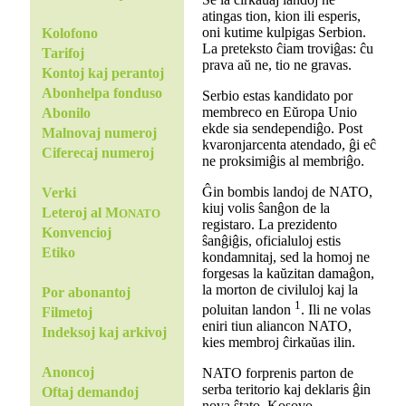
atingas tion, kion ili esperis,
oni kutime kulpigas Serbion.
Kolofono
La preteksto ĉiam troviĝas: ĉu
Tarifoj
prava aŭ ne, tio ne gravas.
Kontoj kaj perantoj
Abonhelpa fonduso
Serbio estas kandidato por
membreco en Eŭropa Unio
Abonilo
ekde sia sendependiĝo. Post
Malnovaj numeroj
kvaronjarcenta atendado, ĝi eĉ
Ciferecaj numeroj
ne proksimiĝis al membriĝo.
Ĝin bombis landoj de NATO,
Verki
kiuj volis ŝanĝon de la
Leteroj al M
ONATO
registaro. La prezidento
Konvencioj
ŝanĝiĝis, oficialuloj estis
Etiko
kondamnitaj, sed la homoj ne
forgesas la kaŭzitan damaĝon,
la morton de civiluloj kaj la
Por abonantoj
1
poluitan landon
. Ili ne volas
Filmetoj
eniri tiun aliancon NATO,
Indeksoj kaj arkivoj
kies membroj ĉirkaŭas ilin.
Anoncoj
NATO forprenis parton de
serba teritorio kaj deklaris ĝin
Oftaj demandoj
nova ŝtato, Kosovo.