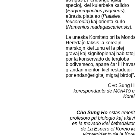
specioj, kiel kulerbeka kalidro
(
Eurynorhynchus pygmeus
),
eŭrazia plataleo (
Platalea
leucorodia
) kaj orienta kurlo
(
Numenius madagascariensis
).
La uneska Komitato pri la Mond
Heredaĵo taksis la koreajn
marskojn kiel „unu el la plej
gravaj kaj signifoplenaj habitatoj
por la konservado de tergloba
biodiverseco, aparte ĉar ili hava
grandan meriton kiel restadejoj
por endanĝerigitaj migraj birdoj”
C
Sung H
HO
korespondanto de M
e
ONATO
Kore
Cho Sung Ho
estas emeri
profesoro pri biologio kaj aktiv
en la movado kiel ĉefredakto
de
La Espero el Koreio
k
vicprezidanto de la Kor