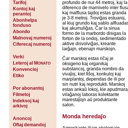
profundo de nur 44 metroj, kaj la
Tarifoj
diferenco de marnivelo inter flus
Kontoj kaj
kaj malflusa tajdoj estas granda
perantoj
je 3-8 metroj. Troviĝas estuaroj,
Abonhelpa
al kiuj grundo kaj sablo alfluada
fonduso
kaj akumuliĝas. Ĉar la sinua
Abonilo
formo de la marbordo disigas la
Malnovaj numeroj
forton de la ondoj, sedimentado
aktive disvolviĝas, kreante
Ciferecaj numeroj
larĝajn, ebenajn marskojn.
Verki
Ĉar marskoj estas riĉaj je
Leteroj al M
oksigeno kaj organikaj
ONATO
substancoj, granda nombro da
Konvencioj
vivaĵoj, kiel fiŝoj, konkuloj kaj
Etiko
marplantoj, dependas de ili por
sin nutri kaj reprodukti. Marskoj
Por abonantoj
estas ankaŭ lokoj, kie apudmara
vilaĝanoj laboras kolektante
Filmetoj
marestaĵojn aŭ produktante
Indeksoj kaj
salon.
arkivoj
Monda heredaĵo
Anoncoj
Oftaj demandoj
Agnoskante iliajn ekologiajn