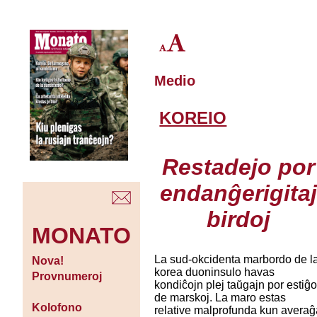
Medio
KOREIO
Restadejo por
endanĝerigita
birdoj
MONATO
La sud-okcidenta marbordo de l
Nova!
korea duoninsulo havas
Provnumeroj
kondiĉojn plej taŭgajn por estiĝ
de marskoj. La maro estas
Kolofono
relative malprofunda kun averaĝ