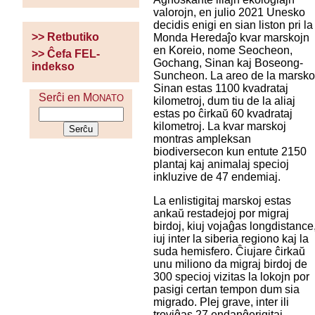
valorojn, en julio 2021 Unesko
decidis enigi en sian liston pri la
>> Retbutiko
Monda Heredaĵo kvar marskojn
en Koreio, nome Seocheon,
>> Ĉefa FEL-
Gochang, Sinan kaj Boseong-
indekso
Suncheon. La areo de la marsk
Sinan estas 1100 kvadrataj
Serĉi en M
ONATO
kilometroj, dum tiu de la aliaj
estas po ĉirkaŭ 60 kvadrataj
kilometroj. La kvar marskoj
montras ampleksan
biodiversecon kun entute 2150
plantaj kaj animalaj specioj
inkluzive de 47 endemiaj.
La enlistigitaj marskoj estas
ankaŭ restadejoj por migraj
birdoj, kiuj vojaĝas longdistance
iuj inter la siberia regiono kaj la
suda hemisfero. Ĉiujare ĉirkaŭ
unu miliono da migraj birdoj de
300 specioj vizitas la lokojn por
pasigi certan tempon dum sia
migrado. Plej grave, inter ili
troviĝas 27 endanĝerigitaj